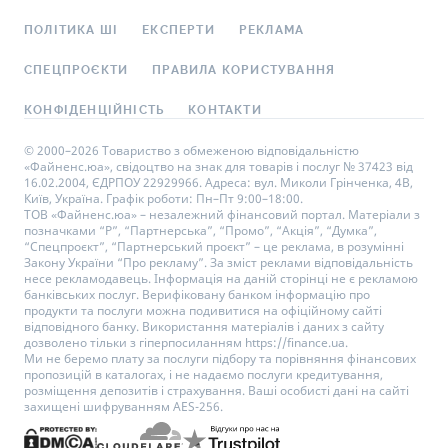
ПОЛІТИКА ШІ
ЕКСПЕРТИ
РЕКЛАМА
СПЕЦПРОЄКТИ
ПРАВИЛА КОРИСТУВАННЯ
КОНФІДЕНЦІЙНІСТЬ
КОНТАКТИ
© 2000–2026 Товариство з обмеженою відповідальністю
«Файненс.юа», свідоцтво на знак для товарів і послуг № 37423 від
16.02.2004, ЄДРПОУ 22929966. Адреса: вул. Миколи Грінченка, 4В,
Київ, Україна. Графік роботи: Пн–Пт 9:00–18:00.
ТОВ «Файненс.юа» – незалежний фінансовий портал. Матеріали з
позначками “Р”, “Партнерська”, “Промо”, “Акція”, “Думка”,
“Спецпроєкт”, “Партнерський проєкт” – це реклама, в розумінні
Закону України “Про рекламу”. За зміст реклами відповідальність
несе рекламодавець. Інформація на даній сторінці не є рекламою
банківських послуг. Верифіковану банком інформацію про
продукти та послуги можна подивитися на офіційному сайті
відповідного банку. Використання матеріалів і даних з сайту
дозволено тільки з гіперпосиланням https://finance.ua.
Ми не беремо плату за послуги підбору та порівняння фінансових
пропозицій в каталогах, і не надаємо послуги кредитування,
розміщення депозитів і страхування. Ваші особисті дані на сайті
захищені шифруванням AES-256.