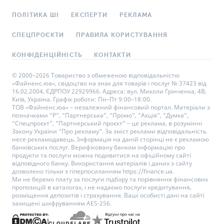
ПОЛІТИКА ШІ
ЕКСПЕРТИ
РЕКЛАМА
СПЕЦПРОЄКТИ
ПРАВИЛА КОРИСТУВАННЯ
КОНФІДЕНЦІЙНІСТЬ
КОНТАКТИ
© 2000–2026 Товариство з обмеженою відповідальністю
«Файненс.юа», свідоцтво на знак для товарів і послуг № 37423 від
16.02.2004, ЄДРПОУ 22929966. Адреса: вул. Миколи Грінченка, 4В,
Київ, Україна. Графік роботи: Пн–Пт 9:00–18:00.
ТОВ «Файненс.юа» – незалежний фінансовий портал. Матеріали з
позначками “Р”, “Партнерська”, “Промо”, “Акція”, “Думка”,
“Спецпроєкт”, “Партнерський проєкт” – це реклама, в розумінні
Закону України “Про рекламу”. За зміст реклами відповідальність
несе рекламодавець. Інформація на даній сторінці не є рекламою
банківських послуг. Верифіковану банком інформацію про
продукти та послуги можна подивитися на офіційному сайті
відповідного банку. Використання матеріалів і даних з сайту
дозволено тільки з гіперпосиланням https://finance.ua.
Ми не беремо плату за послуги підбору та порівняння фінансових
пропозицій в каталогах, і не надаємо послуги кредитування,
розміщення депозитів і страхування. Ваші особисті дані на сайті
захищені шифруванням AES-256.