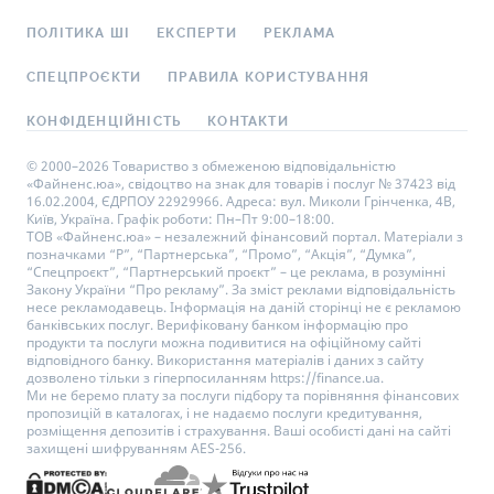
ПОЛІТИКА ШІ
ЕКСПЕРТИ
РЕКЛАМА
СПЕЦПРОЄКТИ
ПРАВИЛА КОРИСТУВАННЯ
КОНФІДЕНЦІЙНІСТЬ
КОНТАКТИ
© 2000–2026 Товариство з обмеженою відповідальністю
«Файненс.юа», свідоцтво на знак для товарів і послуг № 37423 від
16.02.2004, ЄДРПОУ 22929966. Адреса: вул. Миколи Грінченка, 4В,
Київ, Україна. Графік роботи: Пн–Пт 9:00–18:00.
ТОВ «Файненс.юа» – незалежний фінансовий портал. Матеріали з
позначками “Р”, “Партнерська”, “Промо”, “Акція”, “Думка”,
“Спецпроєкт”, “Партнерський проєкт” – це реклама, в розумінні
Закону України “Про рекламу”. За зміст реклами відповідальність
несе рекламодавець. Інформація на даній сторінці не є рекламою
банківських послуг. Верифіковану банком інформацію про
продукти та послуги можна подивитися на офіційному сайті
відповідного банку. Використання матеріалів і даних з сайту
дозволено тільки з гіперпосиланням https://finance.ua.
Ми не беремо плату за послуги підбору та порівняння фінансових
пропозицій в каталогах, і не надаємо послуги кредитування,
розміщення депозитів і страхування. Ваші особисті дані на сайті
захищені шифруванням AES-256.