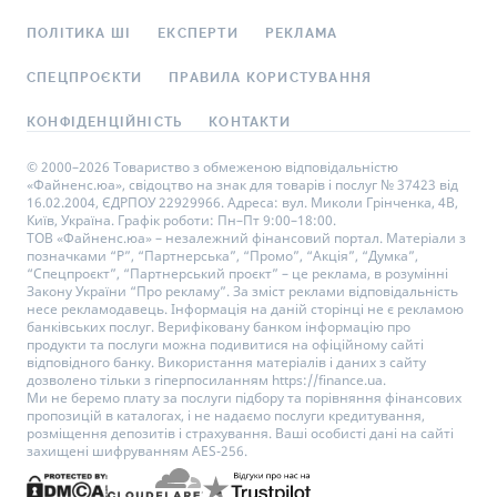
ПОЛІТИКА ШІ
ЕКСПЕРТИ
РЕКЛАМА
СПЕЦПРОЄКТИ
ПРАВИЛА КОРИСТУВАННЯ
КОНФІДЕНЦІЙНІСТЬ
КОНТАКТИ
© 2000–2026 Товариство з обмеженою відповідальністю
«Файненс.юа», свідоцтво на знак для товарів і послуг № 37423 від
16.02.2004, ЄДРПОУ 22929966. Адреса: вул. Миколи Грінченка, 4В,
Київ, Україна. Графік роботи: Пн–Пт 9:00–18:00.
ТОВ «Файненс.юа» – незалежний фінансовий портал. Матеріали з
позначками “Р”, “Партнерська”, “Промо”, “Акція”, “Думка”,
“Спецпроєкт”, “Партнерський проєкт” – це реклама, в розумінні
Закону України “Про рекламу”. За зміст реклами відповідальність
несе рекламодавець. Інформація на даній сторінці не є рекламою
банківських послуг. Верифіковану банком інформацію про
продукти та послуги можна подивитися на офіційному сайті
відповідного банку. Використання матеріалів і даних з сайту
дозволено тільки з гіперпосиланням https://finance.ua.
Ми не беремо плату за послуги підбору та порівняння фінансових
пропозицій в каталогах, і не надаємо послуги кредитування,
розміщення депозитів і страхування. Ваші особисті дані на сайті
захищені шифруванням AES-256.