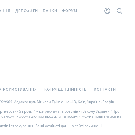
АННЯ
ДЕПОЗИТИ
БАНКИ
ФОРУМ
ЛКА
ВСІ ДЕПОЗИТИ
ВСІ БАНКИ
ННЯ ЖИТЛА ВІД
ДЕПОЗИТИ В USD
ВІДГУКИ ПРО БАНКИ
ШАХЕДІВ
ДЕПОЗИТИ В EUR
МІКРОФІНАНСОВІ
ОВКА ЗА КОРДОН
ОРГАНІЗАЦІЇ
БОНУС ДО ДЕПОЗИТІВ
ВІДГУКИ ПРО МФО
УМОВИ АКЦІЇ
АРТА
ПИТАННЯ ТА ВІДПОВІДІ
А КОРИСТУВАННЯ
КОНФІДЕНЦІЙНІСТЬ
КОНТАКТИ
НА ВІНЬЄТКА
ДЕПОЗИТНИЙ КАЛЬКУЛЯТОР
9966. Адреса: вул. Миколи Грінченка, 4В, Київ, Україна. Графік
СПІВРОБІТНИКІВ
ПУТІВНИКИ ПО
тнерський проєкт” – це реклама, в розумінні Закону України “Про
ну банком інформацію про продукти та послуги можна подивитися на
SISTANCE
ЗАОЩАДЖЕННЯМ
тів і страхування. Ваші особисті дані на сайті захищені
ННЯ ВІД
 ВИПАДКІВ