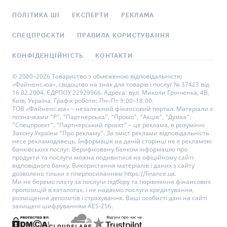
ПОЛІТИКА ШІ
ЕКСПЕРТИ
РЕКЛАМА
СПЕЦПРОЄКТИ
ПРАВИЛА КОРИСТУВАННЯ
КОНФІДЕНЦІЙНІСТЬ
КОНТАКТИ
© 2000–2026 Товариство з обмеженою відповідальністю
«Файненс.юа», свідоцтво на знак для товарів і послуг № 37423 від
16.02.2004, ЄДРПОУ 22929966. Адреса: вул. Миколи Грінченка, 4В,
Київ, Україна. Графік роботи: Пн–Пт 9:00–18:00.
ТОВ «Файненс.юа» – незалежний фінансовий портал. Матеріали з
позначками “Р”, “Партнерська”, “Промо”, “Акція”, “Думка”,
“Спецпроєкт”, “Партнерський проєкт” – це реклама, в розумінні
Закону України “Про рекламу”. За зміст реклами відповідальність
несе рекламодавець. Інформація на даній сторінці не є рекламою
банківських послуг. Верифіковану банком інформацію про
продукти та послуги можна подивитися на офіційному сайті
відповідного банку. Використання матеріалів і даних з сайту
дозволено тільки з гіперпосиланням https://finance.ua.
Ми не беремо плату за послуги підбору та порівняння фінансових
пропозицій в каталогах, і не надаємо послуги кредитування,
розміщення депозитів і страхування. Ваші особисті дані на сайті
захищені шифруванням AES-256.