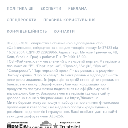
ПОЛІТИКА ШІ
ЕКСПЕРТИ
РЕКЛАМА
СПЕЦПРОЄКТИ
ПРАВИЛА КОРИСТУВАННЯ
КОНФІДЕНЦІЙНІСТЬ
КОНТАКТИ
© 2000–2026 Товариство з обмеженою відповідальністю
«Файненс.юа», свідоцтво на знак для товарів і послуг № 37423 від
16.02.2004, ЄДРПОУ 22929966. Адреса: вул. Миколи Грінченка, 4В,
Київ, Україна. Графік роботи: Пн–Пт 9:00–18:00.
ТОВ «Файненс.юа» – незалежний фінансовий портал. Матеріали з
позначками “Р”, “Партнерська”, “Промо”, “Акція”, “Думка”,
“Спецпроєкт”, “Партнерський проєкт” – це реклама, в розумінні
Закону України “Про рекламу”. За зміст реклами відповідальність
несе рекламодавець. Інформація на даній сторінці не є рекламою
банківських послуг. Верифіковану банком інформацію про
продукти та послуги можна подивитися на офіційному сайті
відповідного банку. Використання матеріалів і даних з сайту
дозволено тільки з гіперпосиланням https://finance.ua.
Ми не беремо плату за послуги підбору та порівняння фінансових
пропозицій в каталогах, і не надаємо послуги кредитування,
розміщення депозитів і страхування. Ваші особисті дані на сайті
захищені шифруванням AES-256.