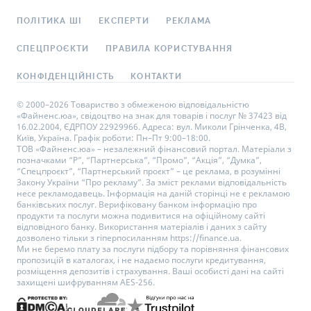
ПОЛІТИКА ШІ
ЕКСПЕРТИ
РЕКЛАМА
СПЕЦПРОЄКТИ
ПРАВИЛА КОРИСТУВАННЯ
КОНФІДЕНЦІЙНІСТЬ
КОНТАКТИ
© 2000–2026 Товариство з обмеженою відповідальністю
«Файненс.юа», свідоцтво на знак для товарів і послуг № 37423 від
16.02.2004, ЄДРПОУ 22929966. Адреса: вул. Миколи Грінченка, 4В,
Київ, Україна. Графік роботи: Пн–Пт 9:00–18:00.
ТОВ «Файненс.юа» – незалежний фінансовий портал. Матеріали з
позначками “Р”, “Партнерська”, “Промо”, “Акція”, “Думка”,
“Спецпроєкт”, “Партнерський проєкт” – це реклама, в розумінні
Закону України “Про рекламу”. За зміст реклами відповідальність
несе рекламодавець. Інформація на даній сторінці не є рекламою
банківських послуг. Верифіковану банком інформацію про
продукти та послуги можна подивитися на офіційному сайті
відповідного банку. Використання матеріалів і даних з сайту
дозволено тільки з гіперпосиланням https://finance.ua.
Ми не беремо плату за послуги підбору та порівняння фінансових
пропозицій в каталогах, і не надаємо послуги кредитування,
розміщення депозитів і страхування. Ваші особисті дані на сайті
захищені шифруванням AES-256.