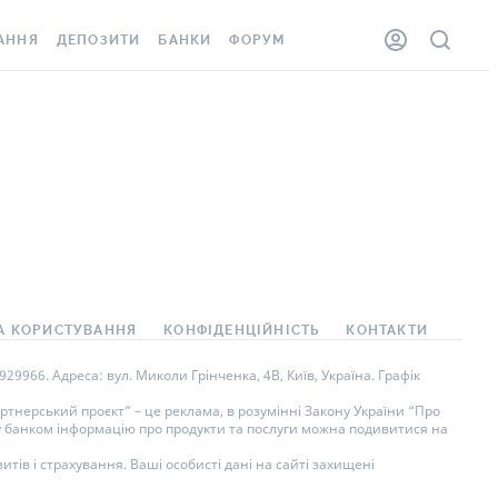
АННЯ
ДЕПОЗИТИ
БАНКИ
ФОРУМ
ЛКА
ВСІ ДЕПОЗИТИ
ВСІ БАНКИ
ННЯ ЖИТЛА ВІД
ДЕПОЗИТИ В USD
ВІДГУКИ ПРО БАНКИ
ШАХЕДІВ
ДЕПОЗИТИ В EUR
МІКРОФІНАНСОВІ
ОВКА ЗА КОРДОН
ОРГАНІЗАЦІЇ
БОНУС ДО ДЕПОЗИТІВ
ВІДГУКИ ПРО МФО
УМОВИ АКЦІЇ
АРТА
ПИТАННЯ ТА ВІДПОВІДІ
А КОРИСТУВАННЯ
КОНФІДЕНЦІЙНІСТЬ
КОНТАКТИ
НА ВІНЬЄТКА
ДЕПОЗИТНИЙ КАЛЬКУЛЯТОР
9966. Адреса: вул. Миколи Грінченка, 4В, Київ, Україна. Графік
СПІВРОБІТНИКІВ
ПУТІВНИКИ ПО
тнерський проєкт” – це реклама, в розумінні Закону України “Про
ну банком інформацію про продукти та послуги можна подивитися на
SISTANCE
ЗАОЩАДЖЕННЯМ
тів і страхування. Ваші особисті дані на сайті захищені
ННЯ ВІД
 ВИПАДКІВ