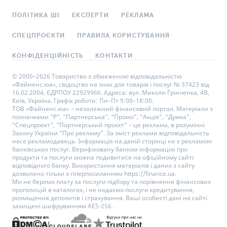
ПОЛІТИКА ШІ
ЕКСПЕРТИ
РЕКЛАМА
СПЕЦПРОЄКТИ
ПРАВИЛА КОРИСТУВАННЯ
КОНФІДЕНЦІЙНІСТЬ
КОНТАКТИ
© 2000–2026 Товариство з обмеженою відповідальністю
«Файненс.юа», свідоцтво на знак для товарів і послуг № 37423 від
16.02.2004, ЄДРПОУ 22929966. Адреса: вул. Миколи Грінченка, 4В,
Київ, Україна. Графік роботи: Пн–Пт 9:00–18:00.
ТОВ «Файненс.юа» – незалежний фінансовий портал. Матеріали з
позначками “Р”, “Партнерська”, “Промо”, “Акція”, “Думка”,
“Спецпроєкт”, “Партнерський проєкт” – це реклама, в розумінні
Закону України “Про рекламу”. За зміст реклами відповідальність
несе рекламодавець. Інформація на даній сторінці не є рекламою
банківських послуг. Верифіковану банком інформацію про
продукти та послуги можна подивитися на офіційному сайті
відповідного банку. Використання матеріалів і даних з сайту
дозволено тільки з гіперпосиланням https://finance.ua.
Ми не беремо плату за послуги підбору та порівняння фінансових
пропозицій в каталогах, і не надаємо послуги кредитування,
розміщення депозитів і страхування. Ваші особисті дані на сайті
захищені шифруванням AES-256.