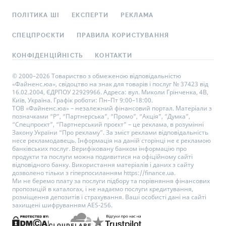
ПОЛІТИКА ШІ
ЕКСПЕРТИ
РЕКЛАМА
СПЕЦПРОЄКТИ
ПРАВИЛА КОРИСТУВАННЯ
КОНФІДЕНЦІЙНІСТЬ
КОНТАКТИ
© 2000–2026 Товариство з обмеженою відповідальністю
«Файненс.юа», свідоцтво на знак для товарів і послуг № 37423 від
16.02.2004, ЄДРПОУ 22929966. Адреса: вул. Миколи Грінченка, 4В,
Київ, Україна. Графік роботи: Пн–Пт 9:00–18:00.
ТОВ «Файненс.юа» – незалежний фінансовий портал. Матеріали з
позначками “Р”, “Партнерська”, “Промо”, “Акція”, “Думка”,
“Спецпроєкт”, “Партнерський проєкт” – це реклама, в розумінні
Закону України “Про рекламу”. За зміст реклами відповідальність
несе рекламодавець. Інформація на даній сторінці не є рекламою
банківських послуг. Верифіковану банком інформацію про
продукти та послуги можна подивитися на офіційному сайті
відповідного банку. Використання матеріалів і даних з сайту
дозволено тільки з гіперпосиланням https://finance.ua.
Ми не беремо плату за послуги підбору та порівняння фінансових
пропозицій в каталогах, і не надаємо послуги кредитування,
розміщення депозитів і страхування. Ваші особисті дані на сайті
захищені шифруванням AES-256.