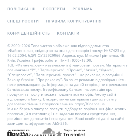
ПОЛІТИКА ШІ
ЕКСПЕРТИ
РЕКЛАМА
СПЕЦПРОЄКТИ
ПРАВИЛА КОРИСТУВАННЯ
КОНФІДЕНЦІЙНІСТЬ
КОНТАКТИ
© 2000–2026 Товариство з обмеженою відповідальністю
«Файненс.юа», свідоцтво на знак для товарів і послуг № 37423 від
16.02.2004, ЄДРПОУ 22929966. Адреса: вул. Миколи Грінченка, 4В,
Київ, Україна. Графік роботи: Пн–Пт 9:00–18:00.
ТОВ «Файненс.юа» – незалежний фінансовий портал. Матеріали з
позначками “Р”, “Партнерська”, “Промо”, “Акція”, “Думка”,
“Спецпроєкт”, “Партнерський проєкт” – це реклама, в розумінні
Закону України “Про рекламу”. За зміст реклами відповідальність
несе рекламодавець. Інформація на даній сторінці не є рекламою
банківських послуг. Верифіковану банком інформацію про
продукти та послуги можна подивитися на офіційному сайті
відповідного банку. Використання матеріалів і даних з сайту
дозволено тільки з гіперпосиланням https://finance.ua.
Ми не беремо плату за послуги підбору та порівняння фінансових
пропозицій в каталогах, і не надаємо послуги кредитування,
розміщення депозитів і страхування. Ваші особисті дані на сайті
захищені шифруванням AES-256.