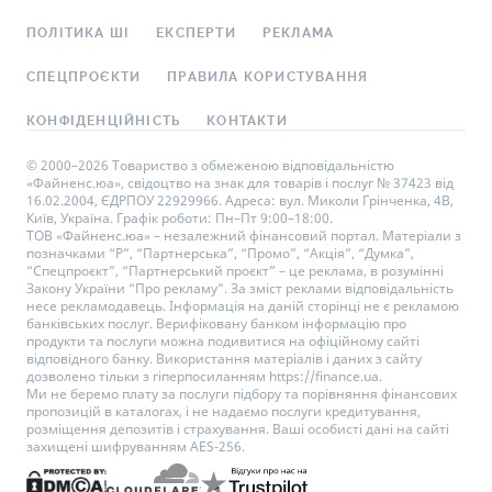
ПОЛІТИКА ШІ
ЕКСПЕРТИ
РЕКЛАМА
СПЕЦПРОЄКТИ
ПРАВИЛА КОРИСТУВАННЯ
КОНФІДЕНЦІЙНІСТЬ
КОНТАКТИ
© 2000–2026 Товариство з обмеженою відповідальністю
«Файненс.юа», свідоцтво на знак для товарів і послуг № 37423 від
16.02.2004, ЄДРПОУ 22929966. Адреса: вул. Миколи Грінченка, 4В,
Київ, Україна. Графік роботи: Пн–Пт 9:00–18:00.
ТОВ «Файненс.юа» – незалежний фінансовий портал. Матеріали з
позначками “Р”, “Партнерська”, “Промо”, “Акція”, “Думка”,
“Спецпроєкт”, “Партнерський проєкт” – це реклама, в розумінні
Закону України “Про рекламу”. За зміст реклами відповідальність
несе рекламодавець. Інформація на даній сторінці не є рекламою
банківських послуг. Верифіковану банком інформацію про
продукти та послуги можна подивитися на офіційному сайті
відповідного банку. Використання матеріалів і даних з сайту
дозволено тільки з гіперпосиланням https://finance.ua.
Ми не беремо плату за послуги підбору та порівняння фінансових
пропозицій в каталогах, і не надаємо послуги кредитування,
розміщення депозитів і страхування. Ваші особисті дані на сайті
захищені шифруванням AES-256.