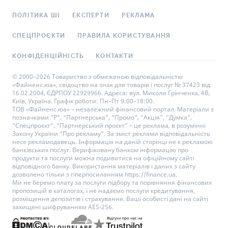
ПОЛІТИКА ШІ
ЕКСПЕРТИ
РЕКЛАМА
СПЕЦПРОЄКТИ
ПРАВИЛА КОРИСТУВАННЯ
КОНФІДЕНЦІЙНІСТЬ
КОНТАКТИ
© 2000–2026 Товариство з обмеженою відповідальністю
«Файненс.юа», свідоцтво на знак для товарів і послуг № 37423 від
16.02.2004, ЄДРПОУ 22929966. Адреса: вул. Миколи Грінченка, 4В,
Київ, Україна. Графік роботи: Пн–Пт 9:00–18:00.
ТОВ «Файненс.юа» – незалежний фінансовий портал. Матеріали з
позначками “Р”, “Партнерська”, “Промо”, “Акція”, “Думка”,
“Спецпроєкт”, “Партнерський проєкт” – це реклама, в розумінні
Закону України “Про рекламу”. За зміст реклами відповідальність
несе рекламодавець. Інформація на даній сторінці не є рекламою
банківських послуг. Верифіковану банком інформацію про
продукти та послуги можна подивитися на офіційному сайті
відповідного банку. Використання матеріалів і даних з сайту
дозволено тільки з гіперпосиланням https://finance.ua.
Ми не беремо плату за послуги підбору та порівняння фінансових
пропозицій в каталогах, і не надаємо послуги кредитування,
розміщення депозитів і страхування. Ваші особисті дані на сайті
захищені шифруванням AES-256.