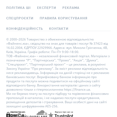
ПОЛІТИКА ШІ
ЕКСПЕРТИ
РЕКЛАМА
СПЕЦПРОЄКТИ
ПРАВИЛА КОРИСТУВАННЯ
КОНФІДЕНЦІЙНІСТЬ
КОНТАКТИ
© 2000–2026 Товариство з обмеженою відповідальністю
«Файненс.юа», свідоцтво на знак для товарів і послуг № 37423 від
16.02.2004, ЄДРПОУ 22929966. Адреса: вул. Миколи Грінченка, 4В,
Київ, Україна. Графік роботи: Пн–Пт 9:00–18:00.
ТОВ «Файненс.юа» – незалежний фінансовий портал. Матеріали з
позначками “Р”, “Партнерська”, “Промо”, “Акція”, “Думка”,
“Спецпроєкт”, “Партнерський проєкт” – це реклама, в розумінні
Закону України “Про рекламу”. За зміст реклами відповідальність
несе рекламодавець. Інформація на даній сторінці не є рекламою
банківських послуг. Верифіковану банком інформацію про
продукти та послуги можна подивитися на офіційному сайті
відповідного банку. Використання матеріалів і даних з сайту
дозволено тільки з гіперпосиланням https://finance.ua.
Ми не беремо плату за послуги підбору та порівняння фінансових
пропозицій в каталогах, і не надаємо послуги кредитування,
розміщення депозитів і страхування. Ваші особисті дані на сайті
захищені шифруванням AES-256.