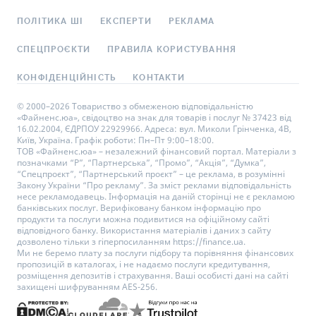
ПОЛІТИКА ШІ
ЕКСПЕРТИ
РЕКЛАМА
СПЕЦПРОЄКТИ
ПРАВИЛА КОРИСТУВАННЯ
КОНФІДЕНЦІЙНІСТЬ
КОНТАКТИ
© 2000–2026 Товариство з обмеженою відповідальністю
«Файненс.юа», свідоцтво на знак для товарів і послуг № 37423 від
16.02.2004, ЄДРПОУ 22929966. Адреса: вул. Миколи Грінченка, 4В,
Київ, Україна. Графік роботи: Пн–Пт 9:00–18:00.
ТОВ «Файненс.юа» – незалежний фінансовий портал. Матеріали з
позначками “Р”, “Партнерська”, “Промо”, “Акція”, “Думка”,
“Спецпроєкт”, “Партнерський проєкт” – це реклама, в розумінні
Закону України “Про рекламу”. За зміст реклами відповідальність
несе рекламодавець. Інформація на даній сторінці не є рекламою
банківських послуг. Верифіковану банком інформацію про
продукти та послуги можна подивитися на офіційному сайті
відповідного банку. Використання матеріалів і даних з сайту
дозволено тільки з гіперпосиланням https://finance.ua.
Ми не беремо плату за послуги підбору та порівняння фінансових
пропозицій в каталогах, і не надаємо послуги кредитування,
розміщення депозитів і страхування. Ваші особисті дані на сайті
захищені шифруванням AES-256.