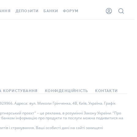
АННЯ
ДЕПОЗИТИ
БАНКИ
ФОРУМ
ЛКА
ВСІ ДЕПОЗИТИ
ВСІ БАНКИ
ННЯ ЖИТЛА ВІД
ДЕПОЗИТИ В USD
ВІДГУКИ ПРО БАНКИ
ШАХЕДІВ
ДЕПОЗИТИ В EUR
МІКРОФІНАНСОВІ
ОВКА ЗА КОРДОН
ОРГАНІЗАЦІЇ
БОНУС ДО ДЕПОЗИТІВ
ВІДГУКИ ПРО МФО
УМОВИ АКЦІЇ
АРТА
ПИТАННЯ ТА ВІДПОВІДІ
А КОРИСТУВАННЯ
КОНФІДЕНЦІЙНІСТЬ
КОНТАКТИ
НА ВІНЬЄТКА
ДЕПОЗИТНИЙ КАЛЬКУЛЯТОР
9966. Адреса: вул. Миколи Грінченка, 4В, Київ, Україна. Графік
СПІВРОБІТНИКІВ
ПУТІВНИКИ ПО
тнерський проєкт” – це реклама, в розумінні Закону України “Про
ну банком інформацію про продукти та послуги можна подивитися на
SISTANCE
ЗАОЩАДЖЕННЯМ
тів і страхування. Ваші особисті дані на сайті захищені
ННЯ ВІД
 ВИПАДКІВ