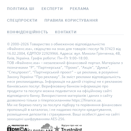
ПОЛІТИКА ШІ
ЕКСПЕРТИ
РЕКЛАМА
СПЕЦПРОЄКТИ
ПРАВИЛА КОРИСТУВАННЯ
КОНФІДЕНЦІЙНІСТЬ
КОНТАКТИ
© 2000–2026 Товариство з обмеженою відповідальністю
«Файненс.юа», свідоцтво на знак для товарів і послуг № 37423 від
16.02.2004, ЄДРПОУ 22929966. Адреса: вул. Миколи Грінченка, 4В,
Київ, Україна. Графік роботи: Пн–Пт 9:00–18:00.
ТОВ «Файненс.юа» – незалежний фінансовий портал. Матеріали з
позначками “Р”, “Партнерська”, “Промо”, “Акція”, “Думка”,
“Спецпроєкт”, “Партнерський проєкт” – це реклама, в розумінні
Закону України “Про рекламу”. За зміст реклами відповідальність
несе рекламодавець. Інформація на даній сторінці не є рекламою
банківських послуг. Верифіковану банком інформацію про
продукти та послуги можна подивитися на офіційному сайті
відповідного банку. Використання матеріалів і даних з сайту
дозволено тільки з гіперпосиланням https://finance.ua.
Ми не беремо плату за послуги підбору та порівняння фінансових
пропозицій в каталогах, і не надаємо послуги кредитування,
розміщення депозитів і страхування. Ваші особисті дані на сайті
захищені шифруванням AES-256.