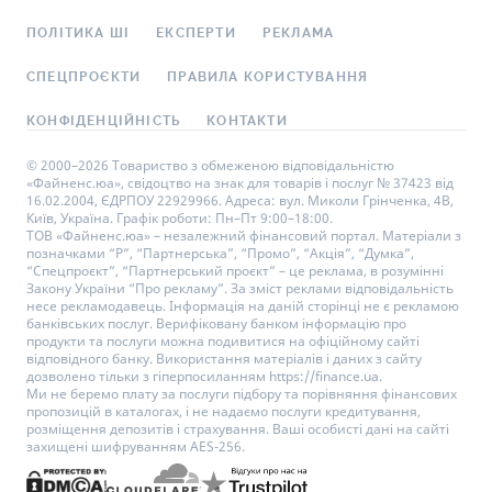
ПОЛІТИКА ШІ
ЕКСПЕРТИ
РЕКЛАМА
СПЕЦПРОЄКТИ
ПРАВИЛА КОРИСТУВАННЯ
КОНФІДЕНЦІЙНІСТЬ
КОНТАКТИ
© 2000–2026 Товариство з обмеженою відповідальністю
«Файненс.юа», свідоцтво на знак для товарів і послуг № 37423 від
16.02.2004, ЄДРПОУ 22929966. Адреса: вул. Миколи Грінченка, 4В,
Київ, Україна. Графік роботи: Пн–Пт 9:00–18:00.
ТОВ «Файненс.юа» – незалежний фінансовий портал. Матеріали з
позначками “Р”, “Партнерська”, “Промо”, “Акція”, “Думка”,
“Спецпроєкт”, “Партнерський проєкт” – це реклама, в розумінні
Закону України “Про рекламу”. За зміст реклами відповідальність
несе рекламодавець. Інформація на даній сторінці не є рекламою
банківських послуг. Верифіковану банком інформацію про
продукти та послуги можна подивитися на офіційному сайті
відповідного банку. Використання матеріалів і даних з сайту
дозволено тільки з гіперпосиланням https://finance.ua.
Ми не беремо плату за послуги підбору та порівняння фінансових
пропозицій в каталогах, і не надаємо послуги кредитування,
розміщення депозитів і страхування. Ваші особисті дані на сайті
захищені шифруванням AES-256.