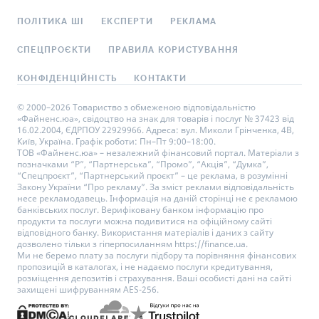
ПОЛІТИКА ШІ
ЕКСПЕРТИ
РЕКЛАМА
СПЕЦПРОЄКТИ
ПРАВИЛА КОРИСТУВАННЯ
КОНФІДЕНЦІЙНІСТЬ
КОНТАКТИ
© 2000–2026 Товариство з обмеженою відповідальністю
«Файненс.юа», свідоцтво на знак для товарів і послуг № 37423 від
16.02.2004, ЄДРПОУ 22929966. Адреса: вул. Миколи Грінченка, 4В,
Київ, Україна. Графік роботи: Пн–Пт 9:00–18:00.
ТОВ «Файненс.юа» – незалежний фінансовий портал. Матеріали з
позначками “Р”, “Партнерська”, “Промо”, “Акція”, “Думка”,
“Спецпроєкт”, “Партнерський проєкт” – це реклама, в розумінні
Закону України “Про рекламу”. За зміст реклами відповідальність
несе рекламодавець. Інформація на даній сторінці не є рекламою
банківських послуг. Верифіковану банком інформацію про
продукти та послуги можна подивитися на офіційному сайті
відповідного банку. Використання матеріалів і даних з сайту
дозволено тільки з гіперпосиланням https://finance.ua.
Ми не беремо плату за послуги підбору та порівняння фінансових
пропозицій в каталогах, і не надаємо послуги кредитування,
розміщення депозитів і страхування. Ваші особисті дані на сайті
захищені шифруванням AES-256.