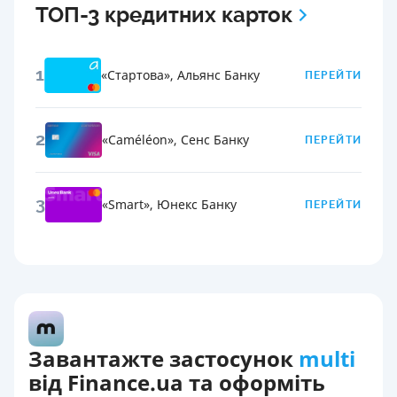
ТОП-3 кредитних карток
1
«Стартова»
,
Альянс Банку
ПЕРЕЙТИ
2
«Сaméléon»
,
Сенс Банку
ПЕРЕЙТИ
3
«Smart»
,
Юнекс Банку
ПЕРЕЙТИ
Завантажте застосунок
multi
від Finance.ua та оформіть