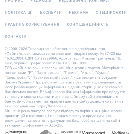
ПРО НАС
РЕДАКЦІЯ
РЕДАКЦІЙНА ПОЛІТИКА
ПОЛІТИКА ШІ
ЕКСПЕРТИ
РЕКЛАМА
СПЕЦПРОЄКТИ
ПРАВИЛА КОРИСТУВАННЯ
КОНФІДЕНЦІЙНІСТЬ
КОНТАКТИ
© 2000–2026 Товариство з обмеженою відповідальністю
«Файненс.юа», свідоцтво на знак для товарів і послуг № 37423 від
16.02.2004, ЄДРПОУ 22929966. Адреса: вул. Миколи Грінченка, 4В,
Київ, Україна. Графік роботи: Пн–Пт 9:00–18:00.
ТОВ «Файненс.юа» – незалежний фінансовий портал. Матеріали з
позначками “Р”, “Партнерська”, “Промо”, “Акція”, “Думка”,
“Спецпроєкт”, “Партнерський проєкт” – це реклама, в розумінні
Закону України “Про рекламу”. За зміст реклами відповідальність
несе рекламодавець. Інформація на даній сторінці не є рекламою
банківських послуг. Верифіковану банком інформацію про продукти
та послуги можна подивитися на офіційному сайті відповідного
банку. Використання матеріалів і даних з сайту дозволено тільки з
гіперпосиланням https://finance.ua.
Ми не беремо плату за послуги підбору та порівняння фінансових
пропозицій в каталогах, і не надаємо послуги кредитування,
розміщення депозитів і страхування. Ваші особисті дані на сайті
захищені шифруванням AES-256.