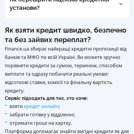
плати за обслуговування рахунку тощо.
користувачам знайти і порівняти найкращі
установи?
Завдяки APR користувач бачить, скільки
кредитні пропозиції від банків та МФО.
реально коштує кредит, і може чесно порівняти
Ми не оформлюємо кредити самостійно, а
На сторінці кожної кредитної компанії на
різні пропозиції.
перенаправляємо на сайти перевірених
Finance.ua зазначено:
Як взяти кредит швидко, безпечно
партнерів, з якими співпрацюємо офіційно.
наявність фінансової ліцензії, номер і дата її
та без зайвих переплат?
видачі;
Finance.ua збирає найкращі кредитні пропозиції від
свідоцтво та контактні дані.
банків та МФО по всій Україні. Ви можете зручно
Користувачі можуть самостійно перейти до
порівняти кредити за сумою, терміном, способом
джерела та переконатися в легальності
виплати та одразу побачити реальні умови:
діяльності установи. Ми розміщуємо
відсоткові ставки, комісії та фінальну вартість
інформацію лише про зареєстрованих і
кредиту.
ліцензованих партнерів.
Сервіс підходить для тих, хто хоче:
взяти
кредит онлайн
;
забрати готівку у відділенні;
отримати гроші на картку.
Платформа допомагає знайти вигідні кредити як для