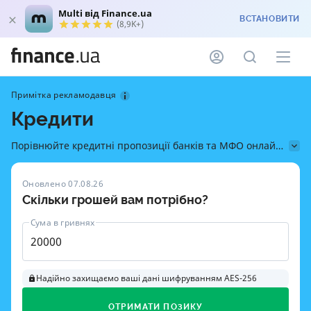
Multi від Finance.ua
ВСТАНОВИТИ
(8,9K+)
Примітка рекламодавця
Кредити
Порівнюйте кредитні пропозиції банків та МФО онлайн
на Finance.ua — дізнайтесь, як швидко отримати гроші
на картку, перевірити умови й оформити кредит без
Оновлено 07.08.26
прихованих комісій
Скільки грошей вам потрібно?
Сума в гривнях
Надійно захищаємо ваші дані шифруванням AES-256
ОТРИМАТИ ПОЗИКУ