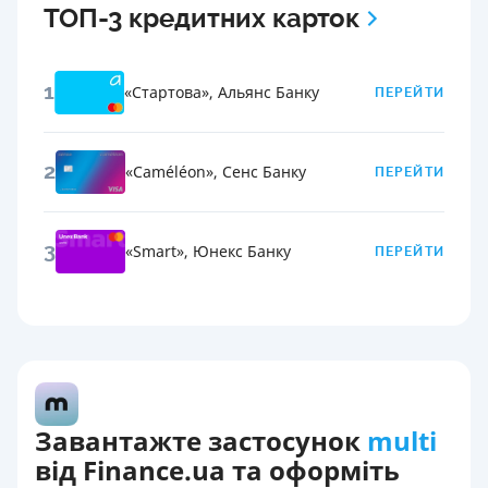
ТОП-3 кредитних карток
1
«Стартова»
,
Альянс Банку
ПЕРЕЙТИ
2
«Сaméléon»
,
Сенс Банку
ПЕРЕЙТИ
3
«Smart»
,
Юнекс Банку
ПЕРЕЙТИ
Завантажте застосунок
multi
від Finance.ua та оформіть