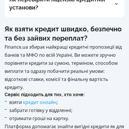
плати за обслуговування рахунку тощо.
користувачам знайти і порівняти найкращі
установи?
Завдяки APR користувач бачить, скільки
кредитні пропозиції від банків та МФО.
реально коштує кредит, і може чесно порівняти
Ми не оформлюємо кредити самостійно, а
На сторінці кожної кредитної компанії на
різні пропозиції.
перенаправляємо на сайти перевірених
Finance.ua зазначено:
Як взяти кредит швидко, безпечно
партнерів, з якими співпрацюємо офіційно.
наявність фінансової ліцензії, номер і дата її
та без зайвих переплат?
видачі;
Finance.ua збирає найкращі кредитні пропозиції від
свідоцтво та контактні дані.
банків та МФО по всій Україні. Ви можете зручно
Користувачі можуть самостійно перейти до
порівняти кредити за сумою, терміном, способом
джерела та переконатися в легальності
виплати та одразу побачити реальні умови:
діяльності установи. Ми розміщуємо
відсоткові ставки, комісії та фінальну вартість
інформацію лише про зареєстрованих і
кредиту.
ліцензованих партнерів.
Сервіс підходить для тих, хто хоче:
взяти
кредит онлайн
;
забрати готівку у відділенні;
отримати гроші на картку.
Платформа допомагає знайти вигідні кредити як для