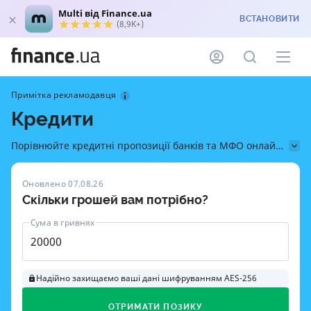
Multi від Finance.ua
ВСТАНОВИТИ
(8,9K+)
Примітка рекламодавця
Кредити
Порівнюйте кредитні пропозиції банків та МФО онлайн
на Finance.ua — дізнайтесь, як швидко отримати гроші
на картку, перевірити умови й оформити кредит без
Оновлено 07.08.26
прихованих комісій
Скільки грошей вам потрібно?
Сума в гривнях
Надійно захищаємо ваші дані шифруванням AES-256
ОТРИМАТИ ПОЗИКУ