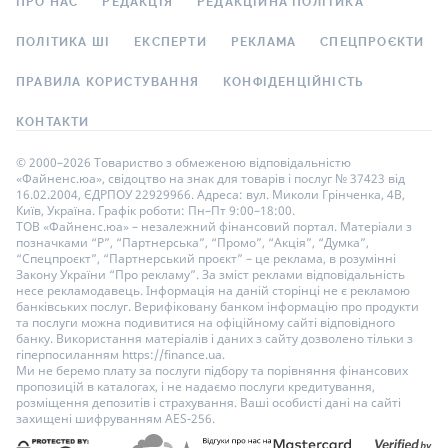
ПРО НАС
РЕДАКЦІЯ
РЕДАКЦІЙНА ПОЛІТИКА
ПОЛІТИКА ШІ
ЕКСПЕРТИ
РЕКЛАМА
СПЕЦПРОЄКТИ
ПРАВИЛА КОРИСТУВАННЯ
КОНФІДЕНЦІЙНІСТЬ
КОНТАКТИ
© 2000–2026 Товариство з обмеженою відповідальністю
«Файненс.юа», свідоцтво на знак для товарів і послуг № 37423 від
16.02.2004, ЄДРПОУ 22929966. Адреса: вул. Миколи Грінченка, 4В,
Київ, Україна. Графік роботи: Пн–Пт 9:00–18:00.
ТОВ «Файненс.юа» – незалежний фінансовий портал. Матеріали з
позначками “Р”, “Партнерська”, “Промо”, “Акція”, “Думка”,
“Спецпроєкт”, “Партнерський проєкт” – це реклама, в розумінні
Закону України “Про рекламу”. За зміст реклами відповідальність
несе рекламодавець. Інформація на даній сторінці не є рекламою
банківських послуг. Верифіковану банком інформацію про продукти
та послуги можна подивитися на офіційному сайті відповідного
банку. Використання матеріалів і даних з сайту дозволено тільки з
гіперпосиланням https://finance.ua.
Ми не беремо плату за послуги підбору та порівняння фінансових
пропозицій в каталогах, і не надаємо послуги кредитування,
розміщення депозитів і страхування. Ваші особисті дані на сайті
захищені шифруванням AES-256.