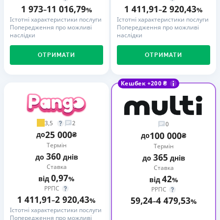
1 973
11 016,79
1 411,91
2 920,43
–
%
–
%
Істотні характеристики послуги
Істотні характеристики послуги
Попередження про можливі
Попередження про можливі
наслідки
наслідки
ОТРИМАТИ
ОТРИМАТИ
Кешбек +200 ₴
3,5
2
0
25 000
до
₴
100 000
до
₴
Термін
Термін
360
365
до
днів
до
днів
Ставка
Ставка
0,97
42
від
%
від
%
РРПС
РРПС
1 411,91
2 920,43
59,24
4 479,53
–
%
–
%
Істотні характеристики послуги
Попередження про можливі