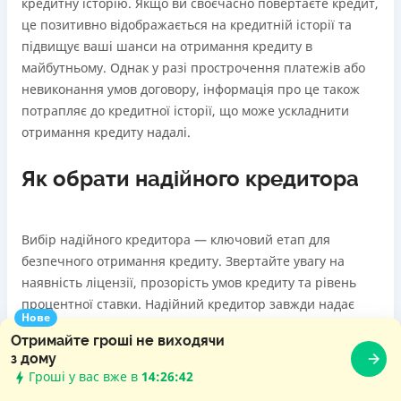
кредитну історію. Якщо ви своєчасно повертаєте кредит,
це позитивно відображається на кредитній історії та
підвищує ваші шанси на отримання кредиту в
майбутньому. Однак у разі прострочення платежів або
невиконання умов договору, інформація про це також
потрапляє до кредитної історії, що може ускладнити
отримання кредиту надалі.
Як обрати надійного кредитора
Вибір надійного кредитора — ключовий етап для
безпечного отримання кредиту. Звертайте увагу на
наявність ліцензії, прозорість умов кредиту та рівень
процентної ставки. Надійний кредитор завжди надає
Нове
чітку інформацію про всі умови, не приховує додаткових
Отримайте гроші не виходячи
платежів і забезпечує якісну підтримку клієнтів. Перед
з дому
оформленням кредиту варто ознайомитися з відгуками
Гроші у вас вже в
14:26:43
інших користувачів та перевірити, чи зареєстрований