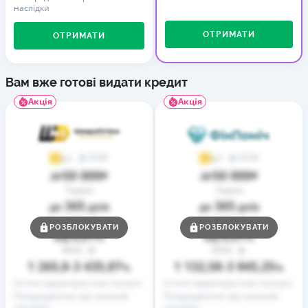
наслідки
ОТРИМАТИ
ОТРИМАТИ
Вам вже готові видати кредит
Акція
Акція
37
73
4,1
4,7
50 000
50 000
до
₴
до
₴
Термін
Термін
365
365
до
днів
до
днів
Ставка
Ставка
РОЗБЛОКУВАТИ
РОЗБЛОКУВАТИ
0,01
0,01
від
%
від
%
РРПС
РРПС
1 265,8
3 435,87
1 132,58
3 845,25
–
%
–
%
Істотні характеристики послуги
Істотні характеристики послуги
Попередження про можливі
Попередження про можливі
наслідки
наслідки