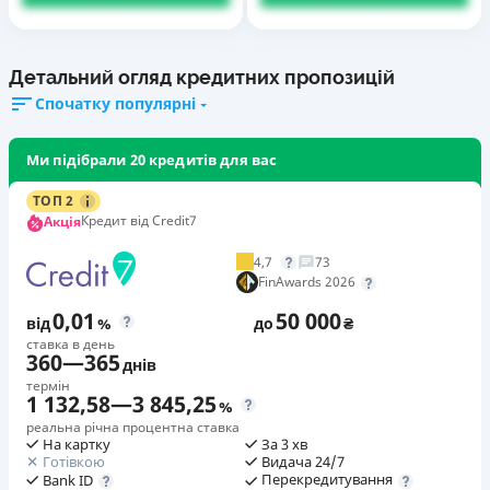
Детальний огляд кредитних пропозицій
Спочатку популярні
Ми підібрали 20 кредитів для вас
ТОП 2
Кредит від Credit7
Акція
4,7
73
FinAwards 2026
0,01
50 000
від
%
до
₴
ставка в день
360
—
365
днів
термін
1 132,58
—
3 845,25
%
реальна річна процентна ставка
На картку
За 3 хв
Готівкою
Видача 24/7
Перекредитування
Bank ID