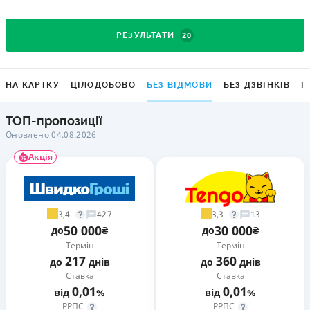
20
РЕЗУЛЬТАТИ
НА КАРТКУ
ЦІЛОДОБОВО
БЕЗ ВІДМОВИ
БЕЗ ДЗВІНКІВ
Г
ТОП-пропозиції
Оновлено 04.08.2026
Акція
3,4
3,3
427
13
50 000
30 000
до
₴
до
₴
Термін
Термін
217
360
до
днів
до
днів
Ставка
Ставка
0,01
0,01
від
%
від
%
РРПС
РРПС