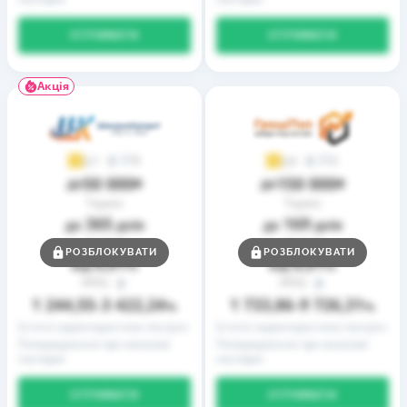
ОТРИМАТИ
ОТРИМАТИ
Акція
9
2
3,7
3,9
50 000
150 000
до
₴
до
₴
Термін
Термін
365
169
до
днів
до
днів
Ставка
Ставка
РОЗБЛОКУВАТИ
РОЗБЛОКУВАТИ
0,01
0,01
від
%
від
%
РРПС
РРПС
1 244,55
3 422,24
1 733,86
9 726,31
–
%
–
%
Істотні характеристики послуги
Істотні характеристики послуги
Попередження про можливі
Попередження про можливі
наслідки
наслідки
ОТРИМАТИ
ОТРИМАТИ