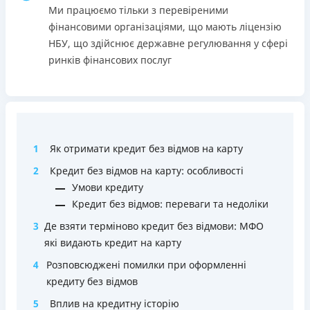
застави та поручителів;
Ми працюємо тільки з перевіреними
Вся інформація про кредит
Процес повністю автоматизований і займає до 5
фінансовими організаціями, що мають ліцензію
хвилин;
НБУ, що здійснює державне регулювання у сфері
Видача коштів відбувається цілодобово по всій
ринків фінансових послуг
Детальніше
ОТРИМАТИ ПОЗИКУ
території України;
Верифікація BankID.
Недоліки
Нема програми лояльності для постійних клієнтів
1
Як отримати кредит без відмов на карту
Нема кредиту для юросіб (ФОП)
Немає цілодобової підтримки
по телефону, в Viber,
2
Кредит без відмов на карту: особливості
Telegram, Facebook
Умови кредиту
Кредит без відмов: переваги та недоліки
Погашення
Оплата на розрахунковий рахунок
3
Де взяти терміново кредит без відмови: МФО
Онлайн (через сайт або інтернет-банкінг)
які видають кредит на карту
Через термінали Приватбанку
4
Розповсюджені помилки при оформленні
Через термінали самообслуговування
кредиту без відмов
Ліцензія НБУ
5
Вплив на кредитну історію