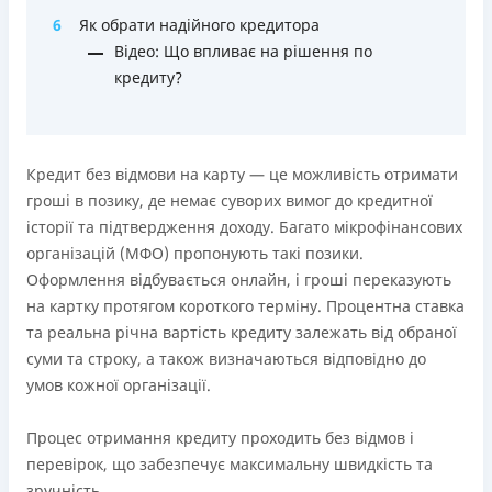
Ліцензія переоформлена 18.03.2024 р.
6
Як обрати надійного кредитора
Вся інформація про кредит
Відео: Що впливає на рішення по
кредиту?
Детальніше
ОТРИМАТИ ПОЗИКУ
Кредит без відмови на карту — це можливість отримати
гроші в позику, де немає суворих вимог до кредитної
історії та підтвердження доходу. Багато мікрофінансових
організацій (МФО) пропонують такі позики.
Оформлення відбувається онлайн, і гроші переказують
на картку протягом короткого терміну. Процентна ставка
та реальна річна вартість кредиту залежать від обраної
суми та строку, а також визначаються відповідно до
умов кожної організації.
Процес отримання кредиту проходить без відмов і
перевірок, що забезпечує максимальну швидкість та
зручність.