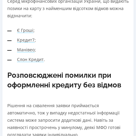
Серед мікрофінансових організацій України, що видають
позики на карту з найменшим відсотком відмов можна
відзначити:
Є Гроші
;
Кредит7
;
Манівео
;
Слон Кредит
.
Розповсюджені помилки при
оформленні кредиту без відмов
Рішення на схвалення заявки приймається
автоматично, тож у випадку недостатньої інформації
система може запросити додаткові дані. Навіть за
наявності прострочень у минулому, деякі МФО готові
розглядати заявки індивідуально.