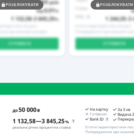
365
до
днів
до
РОЗБЛОКУВАТИ
РОЗБЛОКУВАТИ
Ставка
0,01
від
%
в
РРПС
1 132,58
3 845,25
1 244,55
3 
–
%
–
рактеристики послуги
Істотні характеристики послуги
ння про можливі наслідки
Попередження про можливі насл
ОТРИМАТИ
ОТРИМАТИ
50 000
На картку
За 3 хв
до
₴
Готівкою
Видача 2
Bank ID
Перекре
1 132,58
—
3 845,25
%
Істотні характеристики пос
реальна річна процентна ставка
Попередження про можливі