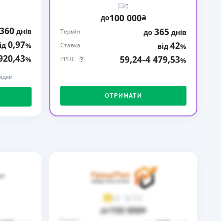
0
КИ ПО
100 000
до
₴
ВАННЮ
360
365
днів
Термін
до
днів
0,97
42
ід
%
ХОВІ ПОЛІСИ
Ставка
від
%
920,43
59,24
4 479,53
%
РРПС
–
%
І КОМПАНІЇ
ідки
 ПРО СТРАХОВІ
Ї
ОТРИМАТИ
А І ОПЛАТА
И
2
3,9
150 000
до
₴
Термін