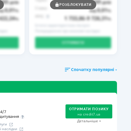
365
169
днів
до
днів
РОЗБЛОКУВАТИ
Ставка
0,01
0,01
ід
%
від
%
РРПС
422,24
1 733,86
9 726,31
%
–
%
Істотні характеристики послуги
ідки
Попередження про можливі наслідки
ОТРИМАТИ
Спочатку популярні
ОТРИМАТИ ПОЗИКУ
4/7
на
credit7.ua
дитування
Детальніше
луги
 наслідки