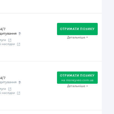
іцензія НБУ
іцензія переоформлена 08.03.2024 р.
огашення
ся інформація про кредит
В касах і терміналах відділень
Онлайн (через сайт або інтернет-банкінг)
4/7
Оплата на розрахунковий рахунок
ОТРИМАТИ ПОЗИКУ
дитування
Через термінали самообслуговування
Детальніше
луги
іцензія НБУ
 наслідки
іцензія переоформлена 27.03.2024 р.
ся інформація про кредит
огашення
В касах і терміналах відділень
Оплата на розрахунковий рахунок
ОТРИМАТИ ПОЗИКУ
Онлайн (через сайт або інтернет-банкінг)
4/7
на
moneyveo.com.ua
дитування
іцензія НБУ
Детальніше
луги
іцензія переоформлена 07.03.2024 р.
 наслідки
ся інформація про кредит
огашення
Оплата на розрахунковий рахунок