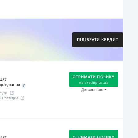
огашення
Оплата на розрахунковий рахунок
Онлайн (через сайт або інтернет-банкінг)
Через термінали Приватбанку
ПІДІБРАТИ КРЕДИТ
Через термінали самообслуговування
іцензія НБУ
іцензія переоформлена 21.03.2024 р.
ся інформація про кредит
ОТРИМАТИ ПОЗИКУ
4/7
на
creditplus.ua
дитування
Детальніше
луги
 наслідки
огашення
Оплата на розрахунковий рахунок
Онлайн (через сайт або інтернет-банкінг)
4/7
ОТРИМАТИ ПОЗИКУ