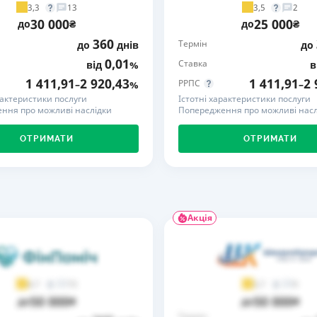
3,3
3,5
13
2
30 000
25 000
РЕЙТИНГ ДЕБЕТОВИХ
ПУТІВНИ
до
₴
до
₴
КАРТОК
СТРАХУ
360
Термін
до
днів
до
0,01
Ставка
від
%
в
ЩОМІСЯЧНИЙ ОГЛЯД
ВСІ СТРА
КЕШБЕКУ
1 411,91
2 920,43
1 411,91
2 
РРПС
–
%
–
СТРАХОВ
рактеристики послуги
Істотні характеристики послуги
ПУТІВНИКИ ПО
ння про можливі наслідки
Попередження про можливі насл
БАНКІВСЬКИХ КАРТКАХ
ВІДГУКИ
КОМПАНІ
ОТРИМАТИ
ОТРИМАТИ
ДОСТАВК
КОНТАКТ
Акція
73
9
4,7
3,7
50 000
50 000
до
₴
до
₴
Термін