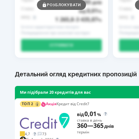
365
до
днів
РОЗБЛОКУВАТИ
Ставка
Ставка
0,01
від
%
РРПС
РРПС
1 265,8
3 435,87
–
%
Істотні характеристики послуги
Істотні ха
Попередження про можливі наслідки
Попередже
ОТРИМАТИ
Детальний огляд кредитних пропозицій
Ми підібрали 20 кредитів для вас
Акція
ТОП 2
Кредит від Credit7
0,01
від
%
ставка в день
360
—
365
днів
термін
4,7
73