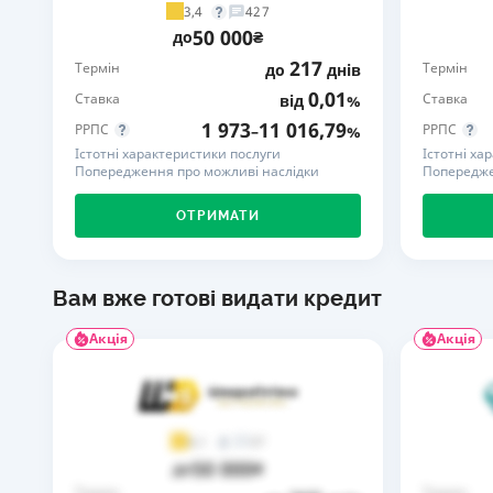
3,4
427
50 000
до
₴
217
Термін
Термін
до
днів
0,01
Ставка
Ставка
від
%
1 973
11 016,79
РРПС
РРПС
–
%
Істотні характеристики послуги
Істотні ха
Попередження про можливі наслідки
Попередже
ОТРИМАТИ
Вам вже готові видати кредит
Акція
Акція
37
4,1
50 000
до
₴
Термін
Термін