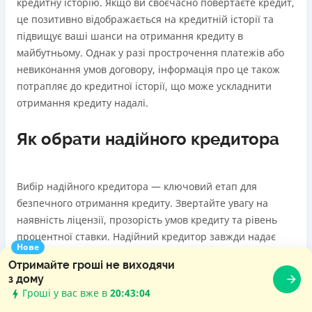
кредитну історію. Якщо ви своєчасно повертаєте кредит,
це позитивно відображається на кредитній історії та
підвищує ваші шанси на отримання кредиту в
майбутньому. Однак у разі прострочення платежів або
невиконання умов договору, інформація про це також
потрапляє до кредитної історії, що може ускладнити
отримання кредиту надалі.
Як обрати надійного кредитора
Вибір надійного кредитора — ключовий етап для
безпечного отримання кредиту. Звертайте увагу на
наявність ліцензії, прозорість умов кредиту та рівень
процентної ставки. Надійний кредитор завжди надає
Нове
чітку інформацію про всі умови, не приховує додаткових
Отримайте гроші не виходячи
платежів і забезпечує якісну підтримку клієнтів. Перед
з дому
оформленням кредиту варто ознайомитися з відгуками
Гроші у вас вже в
20:43:06
інших користувачів та перевірити, чи зареєстрований