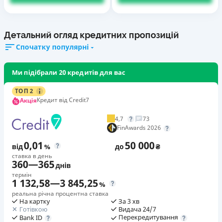
Детальний огляд кредитних пропозицій
Спочатку популярні
Ми підібрали 20 кредитів для вас
ТОП 2
Кредит від Credit7
Акція
4,7
73
FinAwards 2026
0,01
50 000
від
%
до
₴
ставка в день
360
—
365
днів
термін
1 132,58
—
3 845,25
%
реальна річна процентна ставка
На картку
За 3 хв
Готівкою
Видача 24/7
Перекредитування
Bank ID