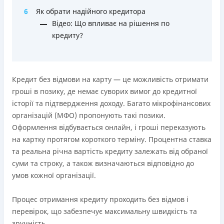
Ліцензія переоформлена 18.03.2024 р.
6
Як обрати надійного кредитора
Вся інформація про кредит
Відео: Що впливає на рішення по
кредиту?
Детальніше
ОТРИМАТИ ПОЗИКУ
Кредит без відмови на карту — це можливість отримати
гроші в позику, де немає суворих вимог до кредитної
історії та підтвердження доходу. Багато мікрофінансових
організацій (МФО) пропонують такі позики.
Оформлення відбувається онлайн, і гроші переказують
на картку протягом короткого терміну. Процентна ставка
та реальна річна вартість кредиту залежать від обраної
суми та строку, а також визначаються відповідно до
умов кожної організації.
Процес отримання кредиту проходить без відмов і
перевірок, що забезпечує максимальну швидкість та
зручність.