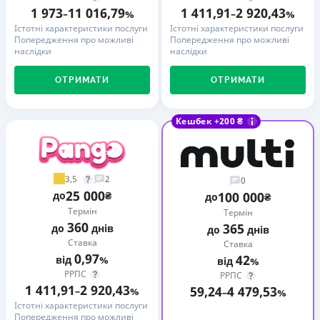
1 973
11 016,79
1 411,91
2 920,43
–
%
–
%
Істотні характеристики послуги
Істотні характеристики послуги
Попередження про можливі
Попередження про можливі
наслідки
наслідки
ОТРИМАТИ
ОТРИМАТИ
Кешбек +200 ₴
3,5
2
0
25 000
до
₴
100 000
до
₴
Термін
Термін
360
365
до
днів
до
днів
Ставка
Ставка
0,97
42
від
%
від
%
РРПС
РРПС
1 411,91
2 920,43
59,24
4 479,53
–
%
–
%
Істотні характеристики послуги
Попередження про можливі