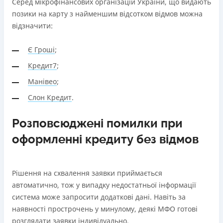
Серед мікрофінансових організацій України, що видають
позики на карту з найменшим відсотком відмов можна
відзначити:
Є Гроші
;
Кредит7
;
Манівео
;
Слон Кредит
.
Розповсюджені помилки при
оформленні кредиту без відмов
Рішення на схвалення заявки приймається
автоматично, тож у випадку недостатньої інформації
система може запросити додаткові дані. Навіть за
наявності прострочень у минулому, деякі МФО готові
розглядати заявки індивідуально.