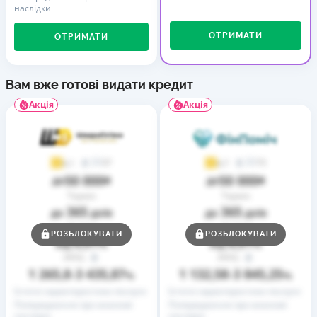
наслідки
ОТРИМАТИ
ОТРИМАТИ
Вам вже готові видати кредит
Акція
Акція
37
73
4,1
4,7
50 000
50 000
до
₴
до
₴
Термін
Термін
365
365
до
днів
до
днів
Ставка
Ставка
РОЗБЛОКУВАТИ
РОЗБЛОКУВАТИ
0,01
0,01
від
%
від
%
РРПС
РРПС
1 265,8
3 435,87
1 132,58
3 845,25
–
%
–
%
Істотні характеристики послуги
Істотні характеристики послуги
Попередження про можливі
Попередження про можливі
наслідки
наслідки