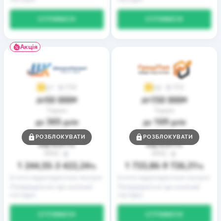
ОТРИМАТИ
ОТРИМАТИ
Акція
9
2
3,7
3,9
50 000
150 000
до
₴
до
₴
Термін
Термін
365
169
до
днів
до
днів
Ставка
Ставка
РОЗБЛОКУВАТИ
РОЗБЛОКУВАТИ
0,01
0,01
від
%
від
%
РРПС
РРПС
1 244,55
3 422,24
1 733,86
9 726,31
–
%
–
%
Істотні характеристики послуги
Істотні характеристики послуги
Попередження про можливі
Попередження про можливі
наслідки
наслідки
ОТРИМАТИ
ОТРИМАТИ