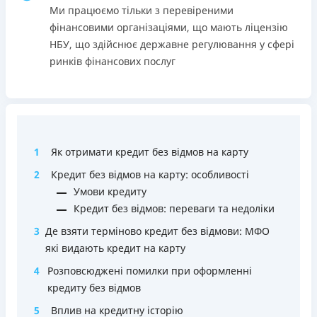
застави та поручителів;
Ми працюємо тільки з перевіреними
Вся інформація про кредит
Процес повністю автоматизований і займає до 5
фінансовими організаціями, що мають ліцензію
хвилин;
НБУ, що здійснює державне регулювання у сфері
Видача коштів відбувається цілодобово по всій
ринків фінансових послуг
Детальніше
ОТРИМАТИ ПОЗИКУ
території України;
Верифікація BankID.
Недоліки
Нема програми лояльності для постійних клієнтів
1
Як отримати кредит без відмов на карту
Нема кредиту для юросіб (ФОП)
Немає цілодобової підтримки
по телефону, в Viber,
2
Кредит без відмов на карту: особливості
Telegram, Facebook
Умови кредиту
Кредит без відмов: переваги та недоліки
Погашення
Оплата на розрахунковий рахунок
3
Де взяти терміново кредит без відмови: МФО
Онлайн (через сайт або інтернет-банкінг)
які видають кредит на карту
Через термінали Приватбанку
4
Розповсюджені помилки при оформленні
Через термінали самообслуговування
кредиту без відмов
Ліцензія НБУ
5
Вплив на кредитну історію