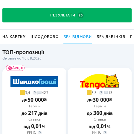
20
РЕЗУЛЬТАТИ
НА КАРТКУ
ЦІЛОДОБОВО
БЕЗ ВІДМОВИ
БЕЗ ДЗВІНКІВ
Г
ТОП-пропозиції
Оновлено 10.08.2026
Акція
3,4
3,3
427
13
50 000
30 000
до
₴
до
₴
Термін
Термін
217
360
до
днів
до
днів
Ставка
Ставка
0,01
0,01
від
%
від
%
РРПС
РРПС