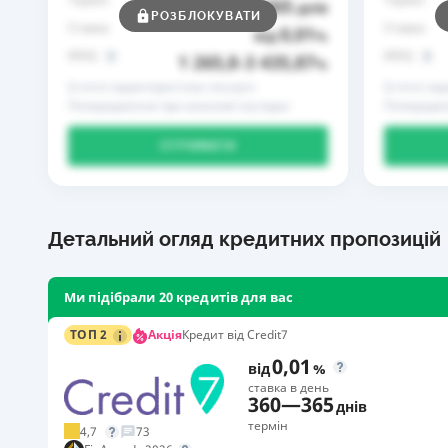
365
до
днів
РОЗБЛОКУВАТИ
Ставка
Ставка
0,01
від
%
РРПС
РРПС
1 265,8
3 435,87
–
%
Істотні характеристики послуги
Істотні ха
Попередження про можливі наслідки
Попередже
ОТРИМАТИ
Детальний огляд кредитних пропозицій
Ми підібрали 20 кредитів для вас
Акція
ТОП 2
Кредит від Credit7
0,01
від
%
ставка в день
360
—
365
днів
термін
4,7
73