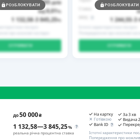
365
до
днів
до
РОЗБЛОКУВАТИ
РОЗБЛОКУВАТИ
Ставка
0,01
від
%
в
РРПС
1 132,58
3 845,25
1 244,55
3 
–
%
–
рактеристики послуги
Істотні характеристики послуги
ння про можливі наслідки
Попередження про можливі насл
ОТРИМАТИ
ОТРИМАТИ
50 000
На картку
За 3 хв
до
₴
Готівкою
Видача 2
Bank ID
Перекре
1 132,58
—
3 845,25
%
Істотні характеристики пос
реальна річна процентна ставка
Попередження про можливі