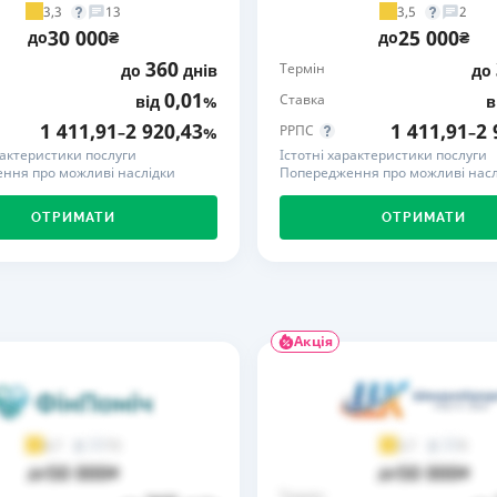
3,3
3,5
13
2
30 000
25 000
РЕЙТИНГ ДЕБЕТОВИХ
ПУТІВНИ
до
₴
до
₴
КАРТОК
СТРАХУ
360
Термін
до
днів
до
0,01
Ставка
від
%
в
ЩОМІСЯЧНИЙ ОГЛЯД
ВСІ СТРА
КЕШБЕКУ
1 411,91
2 920,43
1 411,91
2 
РРПС
–
%
–
СТРАХОВ
рактеристики послуги
Істотні характеристики послуги
ПУТІВНИКИ ПО
ння про можливі наслідки
Попередження про можливі насл
БАНКІВСЬКИХ КАРТКАХ
ВІДГУКИ
КОМПАНІ
ОТРИМАТИ
ОТРИМАТИ
ДОСТАВК
КОНТАКТ
Акція
73
9
4,7
3,7
50 000
50 000
до
₴
до
₴
Термін