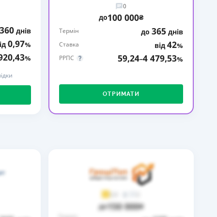
0
КИ ПО
100 000
до
₴
ВАННЮ
360
365
днів
Термін
до
днів
0,97
42
ід
%
ХОВІ ПОЛІСИ
Ставка
від
%
920,43
59,24
4 479,53
%
РРПС
–
%
І КОМПАНІЇ
ідки
 ПРО СТРАХОВІ
Ї
ОТРИМАТИ
А І ОПЛАТА
И
2
3,9
150 000
до
₴
Термін