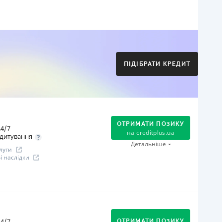
огашення
Оплата на розрахунковий рахунок
Онлайн (через сайт або інтернет-банкінг)
Через термінали Приватбанку
ПІДІБРАТИ КРЕДИТ
Через термінали самообслуговування
іцензія НБУ
іцензія переоформлена 21.03.2024 р.
ся інформація про кредит
ОТРИМАТИ ПОЗИКУ
4/7
на
creditplus.ua
дитування
Детальніше
луги
 наслідки
огашення
Оплата на розрахунковий рахунок
Онлайн (через сайт або інтернет-банкінг)
4/7
ОТРИМАТИ ПОЗИКУ