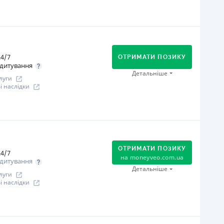
іцензія НБУ
іцензія переоформлена 08.03.2024 р.
огашення
ся інформація про кредит
В касах і терміналах відділень
Онлайн (через сайт або інтернет-банкінг)
4/7
Оплата на розрахунковий рахунок
ОТРИМАТИ ПОЗИКУ
дитування
Через термінали самообслуговування
Детальніше
луги
іцензія НБУ
 наслідки
іцензія переоформлена 27.03.2024 р.
ся інформація про кредит
огашення
В касах і терміналах відділень
Оплата на розрахунковий рахунок
ОТРИМАТИ ПОЗИКУ
Онлайн (через сайт або інтернет-банкінг)
4/7
на
moneyveo.com.ua
дитування
іцензія НБУ
Детальніше
луги
іцензія переоформлена 07.03.2024 р.
 наслідки
ся інформація про кредит
огашення
Оплата на розрахунковий рахунок