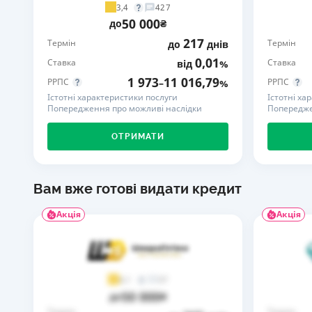
3,4
427
50 000
до
₴
217
Термін
Термін
до
днів
0,01
Ставка
Ставка
від
%
1 973
11 016,79
РРПС
РРПС
–
%
Істотні характеристики послуги
Істотні ха
Попередження про можливі наслідки
Попередже
ОТРИМАТИ
Вам вже готові видати кредит
Акція
Акція
37
4,1
50 000
до
₴
Термін
Термін