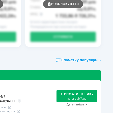
365
169
днів
до
днів
РОЗБЛОКУВАТИ
Ставка
0,01
0,01
ід
%
від
%
РРПС
422,24
1 733,86
9 726,31
%
–
%
Істотні характеристики послуги
ідки
Попередження про можливі наслідки
ОТРИМАТИ
Спочатку популярні
ОТРИМАТИ ПОЗИКУ
4/7
на
credit7.ua
дитування
Детальніше
луги
 наслідки