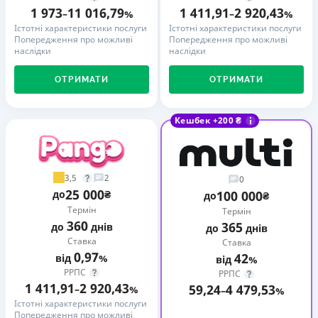
1 973
11 016,79
1 411,91
2 920,43
–
%
–
%
Істотні характеристики послуги
Істотні характеристики послуги
Попередження про можливі
Попередження про можливі
наслідки
наслідки
ОТРИМАТИ
ОТРИМАТИ
Кешбек +200 ₴
3,5
2
0
25 000
до
₴
100 000
до
₴
Термін
Термін
360
365
до
днів
до
днів
Ставка
Ставка
0,97
42
від
%
від
%
РРПС
РРПС
1 411,91
2 920,43
59,24
4 479,53
–
%
–
%
Істотні характеристики послуги
Попередження про можливі