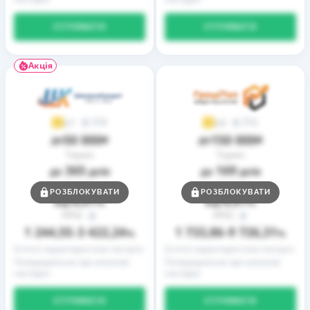
ОТРИМАТИ
ОТРИМАТИ
Акція
9
2
3,7
3,9
50 000
150 000
до
₴
до
₴
Термін
Термін
365
169
до
днів
до
днів
Ставка
Ставка
РОЗБЛОКУВАТИ
РОЗБЛОКУВАТИ
0,01
0,01
від
%
від
%
РРПС
РРПС
1 244,55
3 422,24
1 733,86
9 726,31
–
%
–
%
Істотні характеристики послуги
Істотні характеристики послуги
Попередження про можливі
Попередження про можливі
наслідки
наслідки
ОТРИМАТИ
ОТРИМАТИ