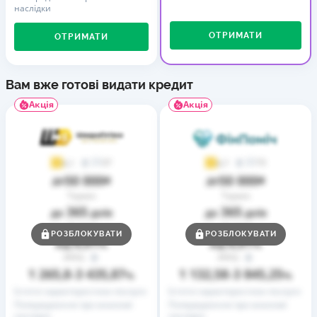
наслідки
ОТРИМАТИ
ОТРИМАТИ
Вам вже готові видати кредит
Акція
Акція
37
73
4,1
4,7
50 000
50 000
до
₴
до
₴
Термін
Термін
365
365
до
днів
до
днів
Ставка
Ставка
РОЗБЛОКУВАТИ
РОЗБЛОКУВАТИ
0,01
0,01
від
%
від
%
РРПС
РРПС
1 265,8
3 435,87
1 132,58
3 845,25
–
%
–
%
Істотні характеристики послуги
Істотні характеристики послуги
Попередження про можливі
Попередження про можливі
наслідки
наслідки