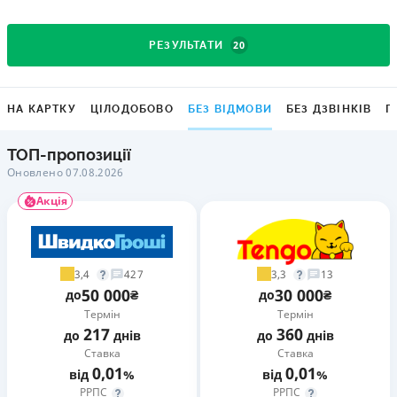
20
РЕЗУЛЬТАТИ
НА КАРТКУ
ЦІЛОДОБОВО
БЕЗ ВІДМОВИ
БЕЗ ДЗВІНКІВ
Г
ТОП-пропозиції
Оновлено 07.08.2026
Акція
3,4
3,3
427
13
50 000
30 000
до
₴
до
₴
Термін
Термін
217
360
до
днів
до
днів
Ставка
Ставка
0,01
0,01
від
%
від
%
РРПС
РРПС