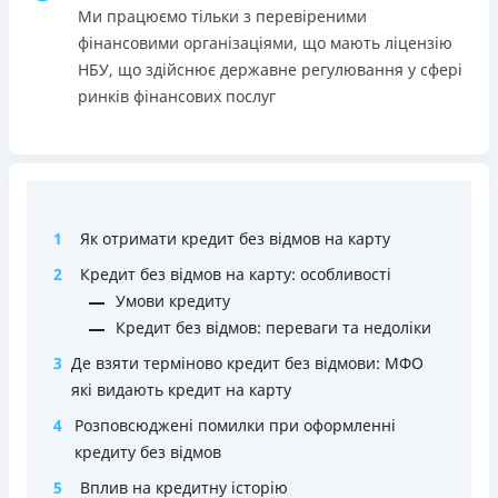
застави та поручителів;
Ми працюємо тільки з перевіреними
Вся інформація про кредит
Процес повністю автоматизований і займає до 5
фінансовими організаціями, що мають ліцензію
хвилин;
НБУ, що здійснює державне регулювання у сфері
Видача коштів відбувається цілодобово по всій
ринків фінансових послуг
Детальніше
ОТРИМАТИ ПОЗИКУ
території України;
Верифікація BankID.
Недоліки
Нема програми лояльності для постійних клієнтів
1
Як отримати кредит без відмов на карту
Нема кредиту для юросіб (ФОП)
Немає цілодобової підтримки
по телефону, в Viber,
2
Кредит без відмов на карту: особливості
Telegram, Facebook
Умови кредиту
Кредит без відмов: переваги та недоліки
Погашення
Оплата на розрахунковий рахунок
3
Де взяти терміново кредит без відмови: МФО
Онлайн (через сайт або інтернет-банкінг)
які видають кредит на карту
Через термінали Приватбанку
4
Розповсюджені помилки при оформленні
Через термінали самообслуговування
кредиту без відмов
Ліцензія НБУ
5
Вплив на кредитну історію