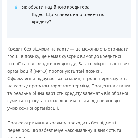
Ліцензія переоформлена 18.03.2024 р.
6
Як обрати надійного кредитора
Вся інформація про кредит
Відео: Що впливає на рішення по
кредиту?
Детальніше
ОТРИМАТИ ПОЗИКУ
Кредит без відмови на карту — це можливість отримати
гроші в позику, де немає суворих вимог до кредитної
історії та підтвердження доходу. Багато мікрофінансових
організацій (МФО) пропонують такі позики.
Оформлення відбувається онлайн, і гроші переказують
на картку протягом короткого терміну. Процентна ставка
та реальна річна вартість кредиту залежать від обраної
суми та строку, а також визначаються відповідно до
умов кожної організації.
Процес отримання кредиту проходить без відмов і
перевірок, що забезпечує максимальну швидкість та
зручність.