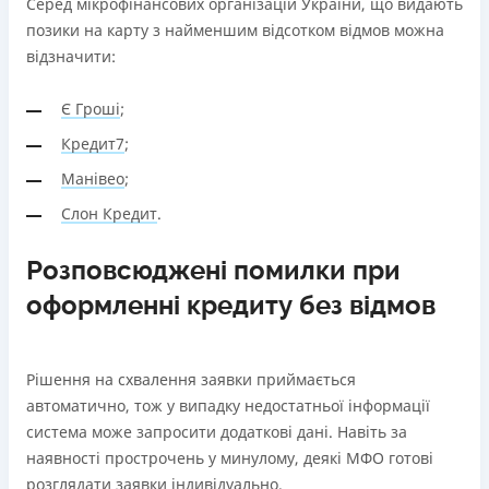
Серед мікрофінансових організацій України, що видають
позики на карту з найменшим відсотком відмов можна
відзначити:
Є Гроші
;
Кредит7
;
Манівео
;
Слон Кредит
.
Розповсюджені помилки при
оформленні кредиту без відмов
Рішення на схвалення заявки приймається
автоматично, тож у випадку недостатньої інформації
система може запросити додаткові дані. Навіть за
наявності прострочень у минулому, деякі МФО готові
розглядати заявки індивідуально.