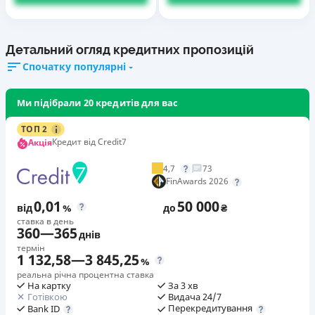
Детальний огляд кредитних пропозицій
Спочатку популярні
Ми підібрали 20 кредитів для вас
ТОП 2
Кредит від Credit7
Акція
4,7
73
FinAwards 2026
0,01
50 000
від
%
до
₴
ставка в день
360
—
365
днів
термін
1 132,58
—
3 845,25
%
реальна річна процентна ставка
На картку
За 3 хв
Готівкою
Видача 24/7
Перекредитування
Bank ID