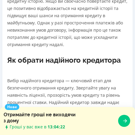
кредитну історію. Якщо ви своєчасно повертаєте кредит,
це позитивно відображається на кредитній історії та
підвищує ваші шанси на отримання кредиту в
майбутньому. Однак у разі прострочення платежів або
невиконання умов договору, інформація про це також
потрапляє до кредитної історії, що може ускладнити
отримання кредиту надалі.
Як обрати надійного кредитора
Вибір надійного кредитора — ключовий етап для
безпечного отримання кредиту. Звертайте увагу на
наявність ліцензії, прозорість умов кредиту та рівень
процентної ставки. Надійний кредитор завжди надає
Нове
чітку інформацію про всі умови, не приховує додаткових
Отримайте гроші не виходячи
платежів і забезпечує якісну підтримку клієнтів. Перед
з дому
оформленням кредиту варто ознайомитися з відгуками
Гроші у вас вже в
13:04:23
інших користувачів та перевірити, чи зареєстрований