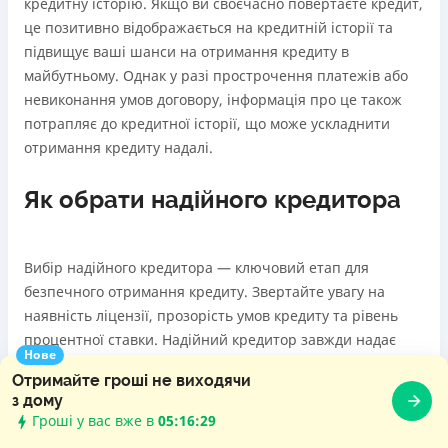
кредитну історію. Якщо ви своєчасно повертаєте кредит,
це позитивно відображається на кредитній історії та
підвищує ваші шанси на отримання кредиту в
майбутньому. Однак у разі прострочення платежів або
невиконання умов договору, інформація про це також
потрапляє до кредитної історії, що може ускладнити
отримання кредиту надалі.
Як обрати надійного кредитора
Вибір надійного кредитора — ключовий етап для
безпечного отримання кредиту. Звертайте увагу на
наявність ліцензії, прозорість умов кредиту та рівень
процентної ставки. Надійний кредитор завжди надає
Нове
чітку інформацію про всі умови, не приховує додаткових
Отримайте гроші не виходячи
платежів і забезпечує якісну підтримку клієнтів. Перед
з дому
оформленням кредиту варто ознайомитися з відгуками
Гроші у вас вже в
05:16:30
інших користувачів та перевірити, чи зареєстрований