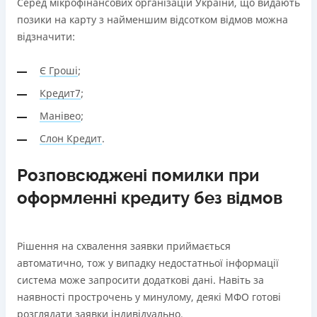
Серед мікрофінансових організацій України, що видають
позики на карту з найменшим відсотком відмов можна
відзначити:
Є Гроші
;
Кредит7
;
Манівео
;
Слон Кредит
.
Розповсюджені помилки при
оформленні кредиту без відмов
Рішення на схвалення заявки приймається
автоматично, тож у випадку недостатньої інформації
система може запросити додаткові дані. Навіть за
наявності прострочень у минулому, деякі МФО готові
розглядати заявки індивідуально.