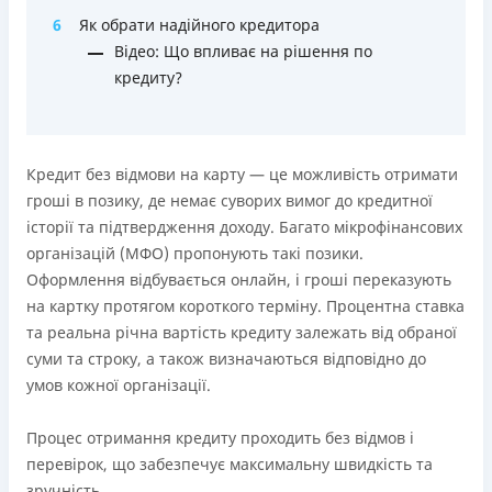
Ліцензія переоформлена 18.03.2024 р.
6
Як обрати надійного кредитора
Вся інформація про кредит
Відео: Що впливає на рішення по
кредиту?
Детальніше
ОТРИМАТИ ПОЗИКУ
Кредит без відмови на карту — це можливість отримати
гроші в позику, де немає суворих вимог до кредитної
історії та підтвердження доходу. Багато мікрофінансових
організацій (МФО) пропонують такі позики.
Оформлення відбувається онлайн, і гроші переказують
на картку протягом короткого терміну. Процентна ставка
та реальна річна вартість кредиту залежать від обраної
суми та строку, а також визначаються відповідно до
умов кожної організації.
Процес отримання кредиту проходить без відмов і
перевірок, що забезпечує максимальну швидкість та
зручність.