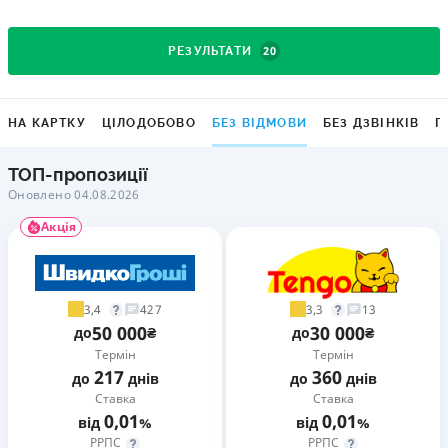
20
РЕЗУЛЬТАТИ
НА КАРТКУ
ЦІЛОДОБОВО
БЕЗ ВІДМОВИ
БЕЗ ДЗВІНКІВ
Г
ТОП-пропозиції
Оновлено 04.08.2026
Акція
3,4
3,3
427
13
50 000
30 000
до
₴
до
₴
Термін
Термін
217
360
до
днів
до
днів
Ставка
Ставка
0,01
0,01
від
%
від
%
РРПС
РРПС