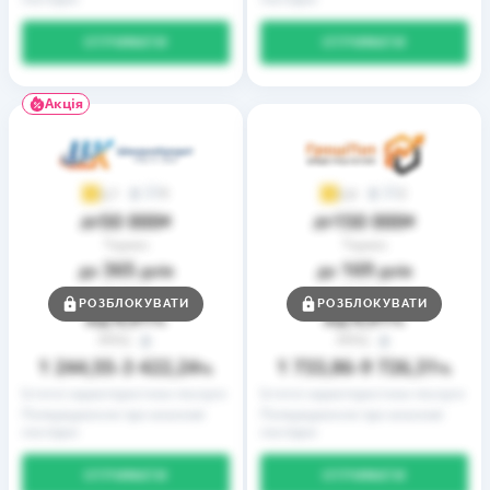
ОТРИМАТИ
ОТРИМАТИ
Акція
9
2
3,7
3,9
50 000
150 000
до
₴
до
₴
Термін
Термін
365
169
до
днів
до
днів
Ставка
Ставка
РОЗБЛОКУВАТИ
РОЗБЛОКУВАТИ
0,01
0,01
від
%
від
%
РРПС
РРПС
1 244,55
3 422,24
1 733,86
9 726,31
–
%
–
%
Істотні характеристики послуги
Істотні характеристики послуги
Попередження про можливі
Попередження про можливі
наслідки
наслідки
ОТРИМАТИ
ОТРИМАТИ