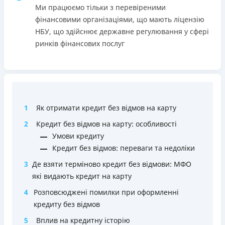
застави та поручителів;
Ми працюємо тільки з перевіреними
Вся інформація про кредит
Процес повністю автоматизований і займає до 5
фінансовими організаціями, що мають ліцензію
хвилин;
НБУ, що здійснює державне регулювання у сфері
Видача коштів відбувається цілодобово по всій
ринків фінансових послуг
Детальніше
ОТРИМАТИ ПОЗИКУ
території України;
Верифікація BankID.
Недоліки
Нема програми лояльності для постійних клієнтів
1
Як отримати кредит без відмов на карту
Нема кредиту для юросіб (ФОП)
Немає цілодобової підтримки
по телефону, в Viber,
2
Кредит без відмов на карту: особливості
Telegram, Facebook
Умови кредиту
Кредит без відмов: переваги та недоліки
Погашення
Оплата на розрахунковий рахунок
3
Де взяти терміново кредит без відмови: МФО
Онлайн (через сайт або інтернет-банкінг)
які видають кредит на карту
Через термінали Приватбанку
4
Розповсюджені помилки при оформленні
Через термінали самообслуговування
кредиту без відмов
Ліцензія НБУ
5
Вплив на кредитну історію