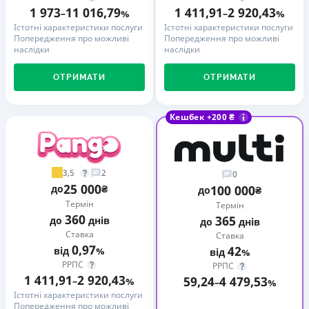
1 973
11 016,79
1 411,91
2 920,43
–
%
–
%
Істотні характеристики послуги
Істотні характеристики послуги
Попередження про можливі
Попередження про можливі
наслідки
наслідки
ОТРИМАТИ
ОТРИМАТИ
Кешбек +200 ₴
3,5
2
0
25 000
до
₴
100 000
до
₴
Термін
Термін
360
365
до
днів
до
днів
Ставка
Ставка
0,97
42
від
%
від
%
РРПС
РРПС
1 411,91
2 920,43
59,24
4 479,53
–
%
–
%
Істотні характеристики послуги
Попередження про можливі