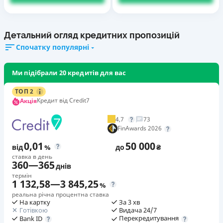
Детальний огляд кредитних пропозицій
Спочатку популярні
Ми підібрали 20 кредитів для вас
ТОП 2
Кредит від Credit7
Акція
4,7
73
FinAwards 2026
0,01
50 000
від
%
до
₴
ставка в день
360
—
365
днів
термін
1 132,58
—
3 845,25
%
реальна річна процентна ставка
На картку
За 3 хв
Готівкою
Видача 24/7
Перекредитування
Bank ID