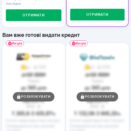
наслідки
ОТРИМАТИ
ОТРИМАТИ
Вам вже готові видати кредит
Акція
Акція
37
73
4,1
4,7
50 000
50 000
до
₴
до
₴
Термін
Термін
365
365
до
днів
до
днів
Ставка
Ставка
РОЗБЛОКУВАТИ
РОЗБЛОКУВАТИ
0,01
0,01
від
%
від
%
РРПС
РРПС
1 265,8
3 435,87
1 132,58
3 845,25
–
%
–
%
Істотні характеристики послуги
Істотні характеристики послуги
Попередження про можливі
Попередження про можливі
наслідки
наслідки