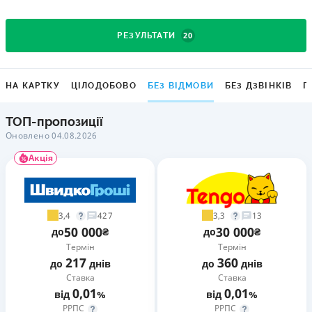
20
РЕЗУЛЬТАТИ
НА КАРТКУ
ЦІЛОДОБОВО
БЕЗ ВІДМОВИ
БЕЗ ДЗВІНКІВ
Г
ТОП-пропозиції
Оновлено 04.08.2026
Акція
3,4
3,3
427
13
50 000
30 000
до
₴
до
₴
Термін
Термін
217
360
до
днів
до
днів
Ставка
Ставка
0,01
0,01
від
%
від
%
РРПС
РРПС