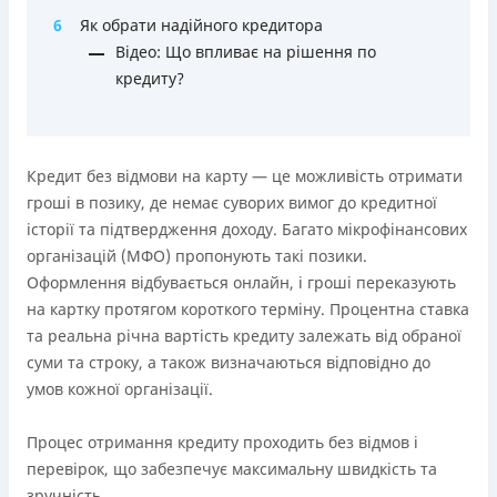
Ліцензія переоформлена 18.03.2024 р.
6
Як обрати надійного кредитора
Вся інформація про кредит
Відео: Що впливає на рішення по
кредиту?
Детальніше
ОТРИМАТИ ПОЗИКУ
Кредит без відмови на карту — це можливість отримати
гроші в позику, де немає суворих вимог до кредитної
історії та підтвердження доходу. Багато мікрофінансових
організацій (МФО) пропонують такі позики.
Оформлення відбувається онлайн, і гроші переказують
на картку протягом короткого терміну. Процентна ставка
та реальна річна вартість кредиту залежать від обраної
суми та строку, а також визначаються відповідно до
умов кожної організації.
Процес отримання кредиту проходить без відмов і
перевірок, що забезпечує максимальну швидкість та
зручність.