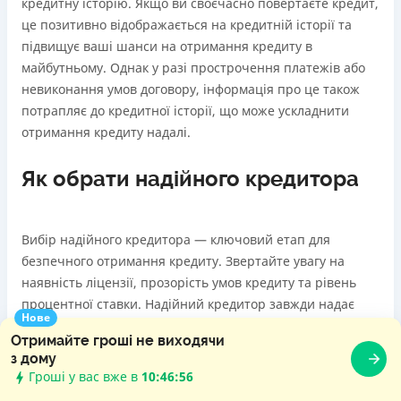
кредитну історію. Якщо ви своєчасно повертаєте кредит,
це позитивно відображається на кредитній історії та
підвищує ваші шанси на отримання кредиту в
майбутньому. Однак у разі прострочення платежів або
невиконання умов договору, інформація про це також
потрапляє до кредитної історії, що може ускладнити
отримання кредиту надалі.
Як обрати надійного кредитора
Вибір надійного кредитора — ключовий етап для
безпечного отримання кредиту. Звертайте увагу на
наявність ліцензії, прозорість умов кредиту та рівень
процентної ставки. Надійний кредитор завжди надає
Нове
чітку інформацію про всі умови, не приховує додаткових
Отримайте гроші не виходячи
платежів і забезпечує якісну підтримку клієнтів. Перед
з дому
оформленням кредиту варто ознайомитися з відгуками
Гроші у вас вже в
10:46:57
інших користувачів та перевірити, чи зареєстрований