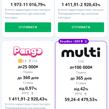
1 973
11 016,79
1 411,91
2 920,43
–
%
–
%
Істотні характеристики послуги
Істотні характеристики послуги
Попередження про можливі
Попередження про можливі
наслідки
наслідки
ОТРИМАТИ
ОТРИМАТИ
Кешбек +200 ₴
3,5
2
0
25 000
до
₴
100 000
до
₴
Термін
Термін
360
365
до
днів
до
днів
Ставка
Ставка
0,97
42
від
%
від
%
РРПС
РРПС
1 411,91
2 920,43
59,24
4 479,53
–
%
–
%
Істотні характеристики послуги
Попередження про можливі