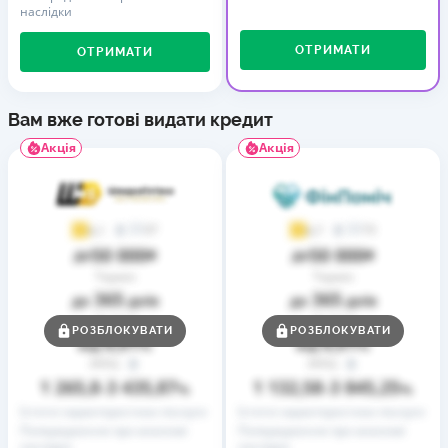
наслідки
ОТРИМАТИ
ОТРИМАТИ
Вам вже готові видати кредит
Акція
Акція
37
73
4,1
4,7
50 000
50 000
до
₴
до
₴
Термін
Термін
365
365
до
днів
до
днів
Ставка
Ставка
РОЗБЛОКУВАТИ
РОЗБЛОКУВАТИ
0,01
0,01
від
%
від
%
РРПС
РРПС
1 265,8
3 435,87
1 132,58
3 845,25
–
%
–
%
Істотні характеристики послуги
Істотні характеристики послуги
Попередження про можливі
Попередження про можливі
наслідки
наслідки