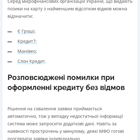
Серед мікрофінансових організацій України, що видають
позики на карту з найменшим відсотком відмов можна
відзначити:
Є Гроші
;
Кредит7
;
Манівео
;
Слон Кредит
.
Розповсюджені помилки при
оформленні кредиту без відмов
Рішення на схвалення заявки приймається
автоматично, тож у випадку недостатньої інформації
система може запросити додаткові дані. Навіть за
наявності прострочень у минулому, деякі МФО готові
розглядати заявки індивідуально.