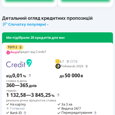
Детальний огляд кредитних пропозицій
Спочатку популярні
Ми підібрали 20 кредитів для вас
ТОП 2
Кредит від Credit7
Акція
4,7
73
FinAwards 2026
0,01
50 000
від
%
до
₴
ставка в день
360
—
365
днів
термін
1 132,58
—
3 845,25
%
реальна річна процентна ставка
На картку
За 3 хв
Готівкою
Видача 24/7
Перекредитування
Bank ID