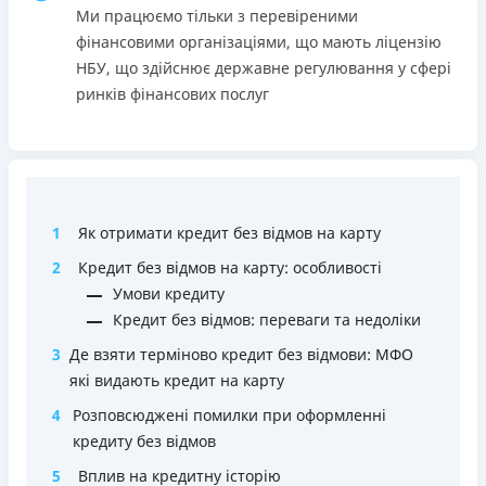
застави та поручителів;
Ми працюємо тільки з перевіреними
Вся інформація про кредит
Процес повністю автоматизований і займає до 5
фінансовими організаціями, що мають ліцензію
хвилин;
НБУ, що здійснює державне регулювання у сфері
Видача коштів відбувається цілодобово по всій
ринків фінансових послуг
Детальніше
ОТРИМАТИ ПОЗИКУ
території України;
Верифікація BankID.
Недоліки
Нема програми лояльності для постійних клієнтів
1
Як отримати кредит без відмов на карту
Нема кредиту для юросіб (ФОП)
Немає цілодобової підтримки
по телефону, в Viber,
2
Кредит без відмов на карту: особливості
Telegram, Facebook
Умови кредиту
Кредит без відмов: переваги та недоліки
Погашення
Оплата на розрахунковий рахунок
3
Де взяти терміново кредит без відмови: МФО
Онлайн (через сайт або інтернет-банкінг)
які видають кредит на карту
Через термінали Приватбанку
4
Розповсюджені помилки при оформленні
Через термінали самообслуговування
кредиту без відмов
Ліцензія НБУ
5
Вплив на кредитну історію