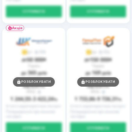
ОТРИМАТИ
ОТРИМАТИ
Акція
9
2
3,7
3,9
50 000
150 000
до
₴
до
₴
Термін
Термін
365
169
до
днів
до
днів
Ставка
Ставка
РОЗБЛОКУВАТИ
РОЗБЛОКУВАТИ
0,01
0,01
від
%
від
%
РРПС
РРПС
1 244,55
3 422,24
1 733,86
9 726,31
–
%
–
%
Істотні характеристики послуги
Істотні характеристики послуги
Попередження про можливі
Попередження про можливі
наслідки
наслідки
ОТРИМАТИ
ОТРИМАТИ