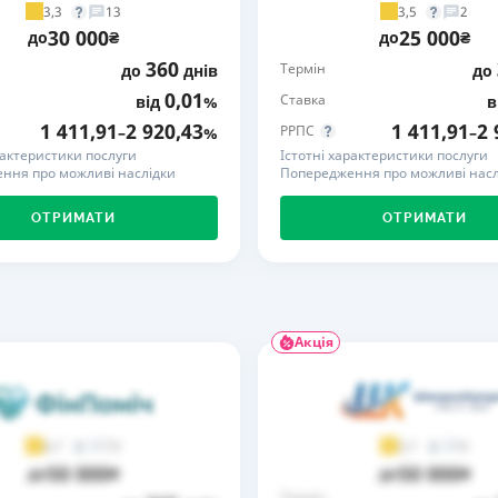
3,3
3,5
13
2
30 000
25 000
РЕЙТИНГ ДЕБЕТОВИХ
ПУТІВНИ
до
₴
до
₴
КАРТОК
СТРАХУ
360
Термін
до
днів
до
0,01
Ставка
від
%
в
ЩОМІСЯЧНИЙ ОГЛЯД
ВСІ СТРА
КЕШБЕКУ
1 411,91
2 920,43
1 411,91
2 
РРПС
–
%
–
СТРАХОВ
рактеристики послуги
Істотні характеристики послуги
ПУТІВНИКИ ПО
ння про можливі наслідки
Попередження про можливі насл
БАНКІВСЬКИХ КАРТКАХ
ВІДГУКИ
КОМПАНІ
ОТРИМАТИ
ОТРИМАТИ
ДОСТАВК
КОНТАКТ
Акція
73
9
4,7
3,7
50 000
50 000
до
₴
до
₴
Термін