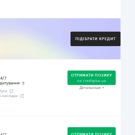
огашення
Оплата на розрахунковий рахунок
Онлайн (через сайт або інтернет-банкінг)
Через термінали Приватбанку
ПІДІБРАТИ КРЕДИТ
Через термінали самообслуговування
іцензія НБУ
іцензія переоформлена 21.03.2024 р.
ся інформація про кредит
ОТРИМАТИ ПОЗИКУ
4/7
на
creditplus.ua
дитування
Детальніше
луги
 наслідки
огашення
Оплата на розрахунковий рахунок
Онлайн (через сайт або інтернет-банкінг)
4/7
ОТРИМАТИ ПОЗИКУ