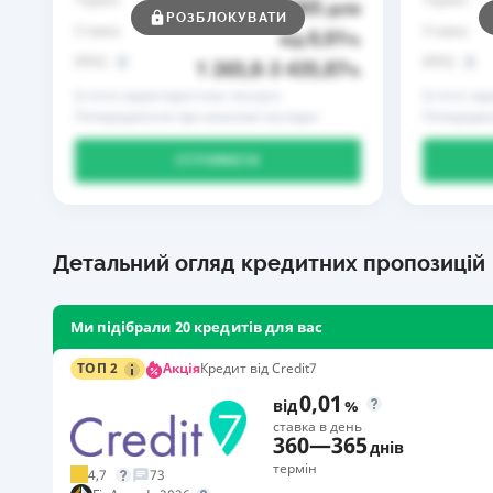
365
до
днів
РОЗБЛОКУВАТИ
Ставка
Ставка
0,01
від
%
РРПС
РРПС
1 265,8
3 435,87
–
%
Істотні характеристики послуги
Істотні ха
Попередження про можливі наслідки
Попередже
ОТРИМАТИ
Детальний огляд кредитних пропозицій
Ми підібрали 20 кредитів для вас
Акція
ТОП 2
Кредит від Credit7
0,01
від
%
ставка в день
360
—
365
днів
термін
4,7
73