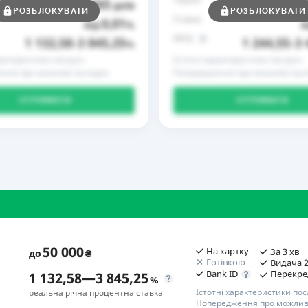
365
до
днів
до
РОЗБЛОКУВАТИ
РОЗБЛОКУВАТИ
Ставка
0,01
від
%
в
РРПС
1 132,58
3 845,25
1 244,55
3 
–
%
–
рактеристики послуги
Істотні характеристики послуги
ння про можливі наслідки
Попередження про можливі насл
ОТРИМАТИ
ОТРИМАТИ
50 000
На картку
За 3 хв
до
₴
Готівкою
Видача 2
Bank ID
Перекре
1 132,58
—
3 845,25
%
Істотні характеристики пос
реальна річна процентна ставка
Попередження про можливі