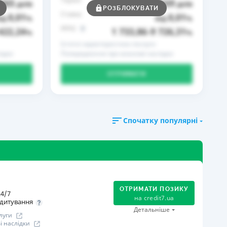
365
169
днів
до
днів
РОЗБЛОКУВАТИ
Ставка
0,01
0,01
ід
%
від
%
РРПС
422,24
1 733,86
9 726,31
%
–
%
Істотні характеристики послуги
ідки
Попередження про можливі наслідки
ОТРИМАТИ
Спочатку популярні
ОТРИМАТИ ПОЗИКУ
4/7
на
credit7.ua
дитування
Детальніше
луги
 наслідки