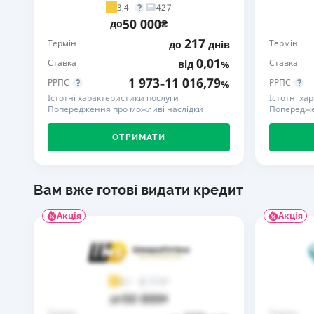
3,4
427
50 000
до
₴
217
Термін
Термін
до
днів
0,01
Ставка
Ставка
від
%
1 973
11 016,79
РРПС
РРПС
–
%
Істотні характеристики послуги
Істотні ха
Попередження про можливі наслідки
Попередже
ОТРИМАТИ
Вам вже готові видати кредит
Акція
Акція
37
4,1
50 000
до
₴
Термін
Термін