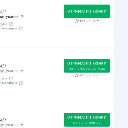
Оплата на розрахунковий рахунок
4/7
Онлайн (через сайт або інтернет-банкінг)
ОТРИМАТИ ПОЗИКУ
дитування
іцензія НБУ
Детальніше
луги
іцензія переоформлена 07.03.2024 р.
 наслідки
ся інформація про кредит
огашення
Оплата на розрахунковий рахунок
Онлайн (через сайт або інтернет-банкінг)
ОТРИМАТИ ПОЗИКУ
Через термінали Приватбанку
4/7
на
moneyveo.com.ua
дитування
Через термінали самообслуговування
Детальніше
луги
іцензія НБУ
 наслідки
іцензія переоформлена 21.03.2024 р.
ся інформація про кредит
огашення
Оплата на розрахунковий рахунок
Онлайн (через сайт або інтернет-банкінг)
ОТРИМАТИ ПОЗИКУ
4/7
Через термінали Приватбанку
на
sloncredit.ua
дитування
Через відділення банків-партнерів