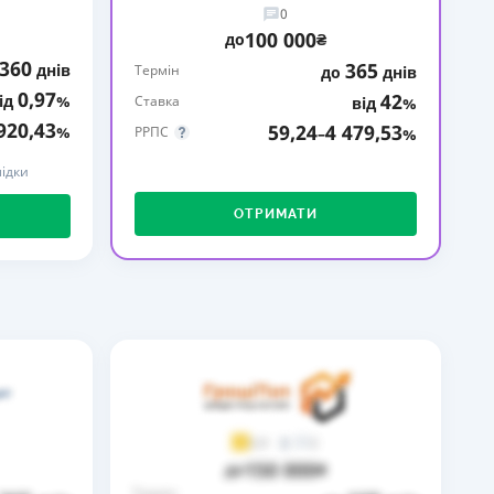
0
КИ ПО
100 000
до
₴
ВАННЮ
360
365
днів
Термін
до
днів
0,97
42
ід
%
ХОВІ ПОЛІСИ
Ставка
від
%
920,43
59,24
4 479,53
%
РРПС
–
%
І КОМПАНІЇ
ідки
 ПРО СТРАХОВІ
Ї
ОТРИМАТИ
А І ОПЛАТА
И
2
3,9
150 000
до
₴
Термін