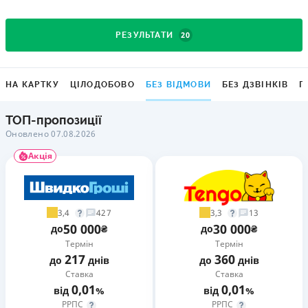
20
РЕЗУЛЬТАТИ
НА КАРТКУ
ЦІЛОДОБОВО
БЕЗ ВІДМОВИ
БЕЗ ДЗВІНКІВ
Г
ТОП-пропозиції
Оновлено 07.08.2026
Акція
3,4
3,3
427
13
50 000
30 000
до
₴
до
₴
Термін
Термін
217
360
до
днів
до
днів
Ставка
Ставка
0,01
0,01
від
%
від
%
РРПС
РРПС