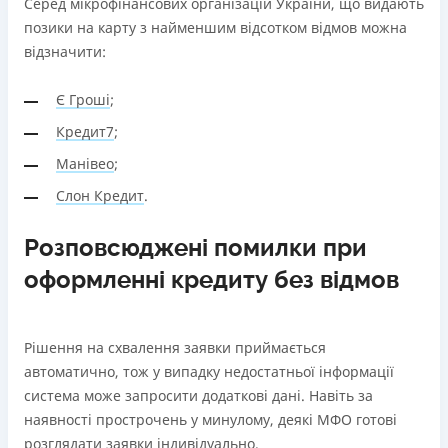
Серед мікрофінансових організацій України, що видають
позики на карту з найменшим відсотком відмов можна
відзначити:
Є Гроші
;
Кредит7
;
Манівео
;
Слон Кредит
.
Розповсюджені помилки при
оформленні кредиту без відмов
Рішення на схвалення заявки приймається
автоматично, тож у випадку недостатньої інформації
система може запросити додаткові дані. Навіть за
наявності прострочень у минулому, деякі МФО готові
розглядати заявки індивідуально.