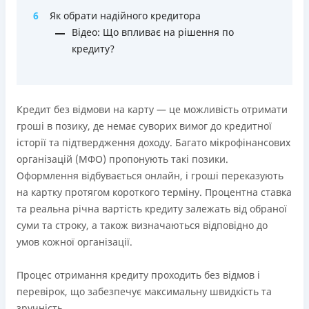
Ліцензія переоформлена 18.03.2024 р.
6
Як обрати надійного кредитора
Вся інформація про кредит
Відео: Що впливає на рішення по
кредиту?
Детальніше
ОТРИМАТИ ПОЗИКУ
Кредит без відмови на карту — це можливість отримати
гроші в позику, де немає суворих вимог до кредитної
історії та підтвердження доходу. Багато мікрофінансових
організацій (МФО) пропонують такі позики.
Оформлення відбувається онлайн, і гроші переказують
на картку протягом короткого терміну. Процентна ставка
та реальна річна вартість кредиту залежать від обраної
суми та строку, а також визначаються відповідно до
умов кожної організації.
Процес отримання кредиту проходить без відмов і
перевірок, що забезпечує максимальну швидкість та
зручність.