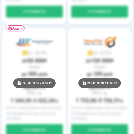
ОТРИМАТИ
ОТРИМАТИ
Акція
9
2
3,7
3,9
50 000
150 000
до
₴
до
₴
Термін
Термін
365
169
до
днів
до
днів
Ставка
Ставка
РОЗБЛОКУВАТИ
РОЗБЛОКУВАТИ
0,01
0,01
від
%
від
%
РРПС
РРПС
1 244,55
3 422,24
1 733,86
9 726,31
–
%
–
%
Істотні характеристики послуги
Істотні характеристики послуги
Попередження про можливі
Попередження про можливі
наслідки
наслідки
ОТРИМАТИ
ОТРИМАТИ