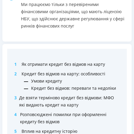
застави та поручителів;
Ми працюємо тільки з перевіреними
Вся інформація про кредит
Процес повністю автоматизований і займає до 5
фінансовими організаціями, що мають ліцензію
хвилин;
НБУ, що здійснює державне регулювання у сфері
Видача коштів відбувається цілодобово по всій
ринків фінансових послуг
Детальніше
ОТРИМАТИ ПОЗИКУ
території України;
Верифікація BankID.
Недоліки
Нема програми лояльності для постійних клієнтів
1
Як отримати кредит без відмов на карту
Нема кредиту для юросіб (ФОП)
Немає цілодобової підтримки
по телефону, в Viber,
2
Кредит без відмов на карту: особливості
Telegram, Facebook
Умови кредиту
Кредит без відмов: переваги та недоліки
Погашення
Оплата на розрахунковий рахунок
3
Де взяти терміново кредит без відмови: МФО
Онлайн (через сайт або інтернет-банкінг)
які видають кредит на карту
Через термінали Приватбанку
4
Розповсюджені помилки при оформленні
Через термінали самообслуговування
кредиту без відмов
Ліцензія НБУ
5
Вплив на кредитну історію