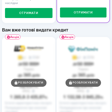
наслідки
ОТРИМАТИ
ОТРИМАТИ
Вам вже готові видати кредит
Акція
Акція
37
73
4,1
4,7
50 000
50 000
до
₴
до
₴
Термін
Термін
365
365
до
днів
до
днів
Ставка
Ставка
РОЗБЛОКУВАТИ
РОЗБЛОКУВАТИ
0,01
0,01
від
%
від
%
РРПС
РРПС
1 265,8
3 435,87
1 132,58
3 845,25
–
%
–
%
Істотні характеристики послуги
Істотні характеристики послуги
Попередження про можливі
Попередження про можливі
наслідки
наслідки