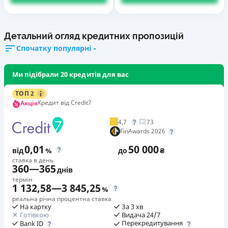
Детальний огляд кредитних пропозицій
Спочатку популярні
Ми підібрали 20 кредитів для вас
ТОП 2
Кредит від Credit7
Акція
4,7
73
FinAwards 2026
0,01
50 000
від
%
до
₴
ставка в день
360
—
365
днів
термін
1 132,58
—
3 845,25
%
реальна річна процентна ставка
На картку
За 3 хв
Готівкою
Видача 24/7
Перекредитування
Bank ID