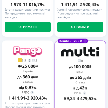
1 973
11 016,79
1 411,91
2 920,43
–
%
–
%
Істотні характеристики послуги
Істотні характеристики послуги
Попередження про можливі
Попередження про можливі
наслідки
наслідки
ОТРИМАТИ
ОТРИМАТИ
Кешбек +200 ₴
3,5
2
0
25 000
до
₴
100 000
до
₴
Термін
Термін
360
365
до
днів
до
днів
Ставка
Ставка
0,97
42
від
%
від
%
РРПС
РРПС
1 411,91
2 920,43
59,24
4 479,53
–
%
–
%
Істотні характеристики послуги
Попередження про можливі