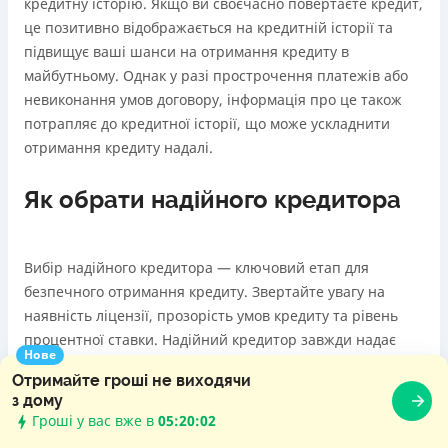
кредитну історію. Якщо ви своєчасно повертаєте кредит,
це позитивно відображається на кредитній історії та
підвищує ваші шанси на отримання кредиту в
майбутньому. Однак у разі прострочення платежів або
невиконання умов договору, інформація про це також
потрапляє до кредитної історії, що може ускладнити
отримання кредиту надалі.
Як обрати надійного кредитора
Вибір надійного кредитора — ключовий етап для
безпечного отримання кредиту. Звертайте увагу на
наявність ліцензії, прозорість умов кредиту та рівень
процентної ставки. Надійний кредитор завжди надає
Нове
чітку інформацію про всі умови, не приховує додаткових
Отримайте гроші не виходячи
платежів і забезпечує якісну підтримку клієнтів. Перед
з дому
оформленням кредиту варто ознайомитися з відгуками
Гроші у вас вже в
05:20:04
інших користувачів та перевірити, чи зареєстрований