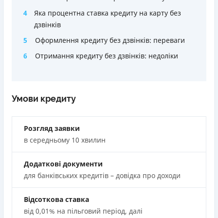
Акція: ставка 0,01% на перший платіж за умови
Через термінали Приватбанку
4
Яка процентна ставка кредиту на карту без
використання промокоду;
Ліцензія НБУ
дзвінків
Швидкий онлайн кредит на банківську картку без
Ліцензія переоформлена 27.03.2024 р.
5
Оформлення кредиту без дзвінків: переваги
застави та поручителів;
Вся інформація про кредит
Процес повністю автоматизований і займає до 5
6
Отримання кредиту без дзвінків: недоліки
хвилин;
Видача коштів відбувається цілодобово по всій
Детальніше
ОТРИМАТИ ПОЗИКУ
території України;
Умови кредиту
Верифікація BankID.
Недоліки
Розгляд заявки
Нема програми лояльності для постійних клієнтів
в середньому 10 хвилин
Нема кредиту для юросіб (ФОП)
Немає цілодобової підтримки
по телефону, в Viber,
Додаткові документи
Telegram, Facebook
для банківських кредитів – довідка про доходи
Погашення
Оплата на розрахунковий рахунок
Відсоткова ставка
Онлайн (через сайт або інтернет-банкінг)
від 0,01% на пільговий період, далі