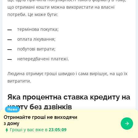
що отримані кошти можна використати на власні
потреби. Це може бути:
термінова покупка;
оплата лікування;
побутові витрати;
непередбачені платежі.
Людина отримує гроші швидко і сама вирішує, на що їх
витратити.
Яка процентна ставка кредиту на
карту без дзвінків
Нове
Отримайте гроші не виходячи
з дому
Річ у тому, що кредит без дзвінків і фото розрахований
Гроші у вас вже в
23:05:10
саме на невеликий термін користування грошима –