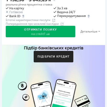
реальна річна процентна ставка
На картку
За 3 хв
Готівкою
Видача 24/7
Перекредитування
Bank ID
Істотні характеристики послуги
Попередження про можливі наслідки
ОТРИМАТИ ПОЗИКУ
Детальніше
на
credit7.ua
Підбір банківських кредитів
Акція: «Кешбек за друга»
Клієнт ділиться реферальним посиланням з другом.
ПІДІБРАТИ КРЕДИТ
Коли друг реєструється та отримує перший кредит
(від 1000 грн), клієнт автоматично отримує 400 грн
кешбеку. Акція триває до 10.12.2026
🥉 Бронза FinAwards 2026
Бронзовий призер FinAwards 2026 «Найкраща програма
лояльності»
Перший займ
вiд 0,01%/день до 30 000 ₴