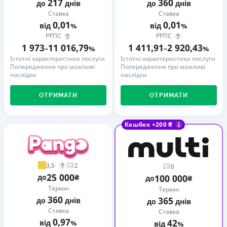
217
360
до
днів
до
днів
Ставка
Ставка
0,01
0,01
від
%
від
%
РРПС
РРПС
1 973
11 016,79
1 411,91
2 920,43
–
%
–
%
Істотні характеристики послуги
Істотні характеристики послуги
Попередження про можливі
Попередження про можливі
наслідки
наслідки
ОТРИМАТИ
ОТРИМАТИ
Кешбек +200 ₴
3,5
2
0
25 000
до
₴
100 000
до
₴
Термін
Термін
360
365
до
днів
до
днів
Ставка
Ставка
0,97
42
від
%
від
%