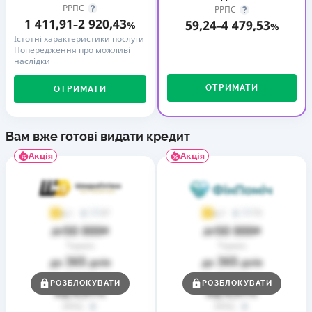
РРПС
РРПС
1 411,91
2 920,43
59,24
4 479,53
–
%
–
%
Істотні характеристики послуги
Попередження про можливі
наслідки
ОТРИМАТИ
ОТРИМАТИ
Вам вже готові видати кредит
Акція
Акція
37
73
4,1
4,7
50 000
50 000
до
₴
до
₴
Термін
Термін
365
365
до
днів
до
днів
Ставка
Ставка
РОЗБЛОКУВАТИ
РОЗБЛОКУВАТИ
0,01
0,01
від
%
від
%
РРПС
РРПС