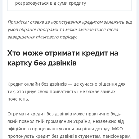
Через термінали Приватбанку
розраховується від суми кредиту
Через термінали самообслуговування
Ліцензія НБУ
Примітка: ставка за користування кредитом залежить від
Ліцензія переоформлена 18.03.2024 р.
умов обраної програми та може змінюватися після
Вся інформація про кредит
завершення пільгового періоду.
Хто може отримати кредит на
Детальніше
ОТРИМАТИ ПОЗИКУ
картку без дзвінків
Кредит онлайн без дзвінків — це сучасне рішення для
тих, хто цінує свою приватність і не бажає зайвих
пояснень.
Отримати кредит без дзвінків може практично будь-
який повнолітній громадянин України, незалежно від
офіційного працевлаштування чи рівня доходу. МФО
пропонують кредит без дзвінків студентам, пенсіонерам,