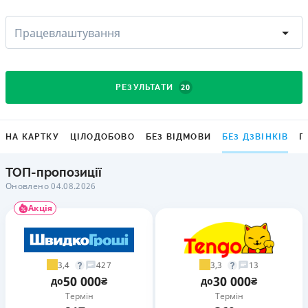
Працевлаштування
20
РЕЗУЛЬТАТИ
НА КАРТКУ
ЦІЛОДОБОВО
БЕЗ ВІДМОВИ
БЕЗ ДЗВІНКІВ
Г
ТОП-пропозиції
Оновлено 04.08.2026
Акція
3,4
3,3
427
13
50 000
30 000
до
₴
до
₴
Термін
Термін