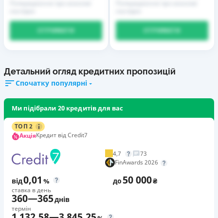
Попередження про можливі
Попередження про можливі
наслідки
наслідки
ОТРИМАТИ
ОТРИМАТИ
Детальний огляд кредитних пропозицій
Спочатку популярні
Ми підібрали 20 кредитів для вас
ТОП 2
Кредит від Credit7
Акція
4,7
73
FinAwards 2026
0,01
50 000
від
%
до
₴
ставка в день
360
—
365
днів
термін
1 132,58
—
3 845,25
%