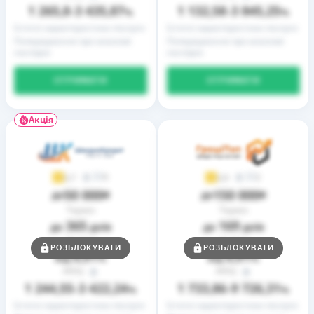
1 265,8
3 435,87
1 132,58
3 845,25
–
%
–
%
Істотні характеристики послуги
Істотні характеристики послуги
Попередження про можливі
Попередження про можливі
наслідки
наслідки
ОТРИМАТИ
ОТРИМАТИ
Акція
9
2
3,7
3,9
50 000
150 000
до
₴
до
₴
Термін
Термін
365
169
до
днів
до
днів
Ставка
Ставка
РОЗБЛОКУВАТИ
РОЗБЛОКУВАТИ
0,01
0,01
від
%
від
%
РРПС
РРПС
1 244,55
3 422,24
1 733,86
9 726,31
–
%
–
%
Істотні характеристики послуги
Істотні характеристики послуги