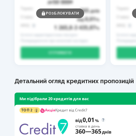
50 000
до
₴
Термін
Термін
365
до
днів
РОЗБЛОКУВАТИ
Ставка
Ставка
0,01
від
%
РРПС
РРПС
1 265,8
3 435,87
–
%
Істотні характеристики послуги
Істотні ха
Попередження про можливі наслідки
Попередже
ОТРИМАТИ
Детальний огляд кредитних пропозицій
Ми підібрали 20 кредитів для вас
Акція
ТОП 2
Кредит від Credit7
0,01
від
%
ставка в день
360
—
365
днів