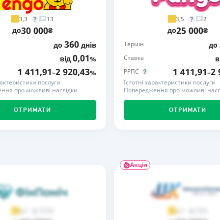
РЕЙТИНГ ДЕБЕТОВИХ
ПУТІВНИ
3,3
3,5
13
2
КАРТОК
СТРАХУ
30 000
25 000
до
₴
до
₴
360
Термін
до
днів
до
ЩОМІСЯЧНИЙ ОГЛЯД
ВСІ СТРА
КЕШБЕКУ
0,01
Ставка
від
%
в
СТРАХОВ
1 411,91
2 920,43
1 411,91
2 
РРПС
–
%
–
ПУТІВНИКИ ПО
рактеристики послуги
Істотні характеристики послуги
БАНКІВСЬКИХ КАРТКАХ
ВІДГУКИ
ння про можливі наслідки
Попередження про можливі насл
КОМПАНІ
ОТРИМАТИ
ОТРИМАТИ
ДОСТАВК
КОНТАКТ
Акція
73
9
4,7
3,7