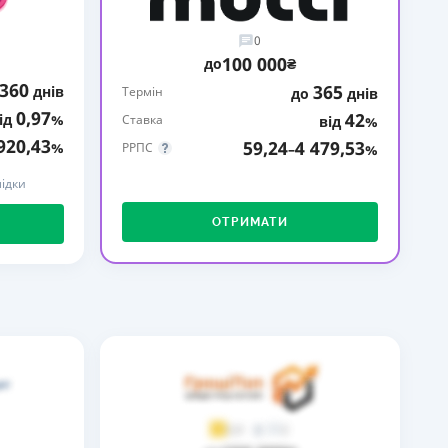
КИ ПО
0
ВАННЮ
100 000
до
₴
360
365
днів
ХОВІ ПОЛІСИ
Термін
до
днів
0,97
42
ід
%
Ставка
від
%
І КОМПАНІЇ
920,43
59,24
4 479,53
%
РРПС
–
%
 ПРО СТРАХОВІ
ідки
Ї
ОТРИМАТИ
А І ОПЛАТА
И
2
3,9