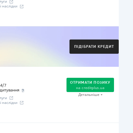
луги
 наслідки
огашення
Оплата на розрахунковий рахунок
Онлайн (через сайт або інтернет-банкінг)
Через термінали Приватбанку
ПІДІБРАТИ КРЕДИТ
Через термінали самообслуговування
іцензія НБУ
іцензія переоформлена 21.03.2024 р.
ся інформація про кредит
ОТРИМАТИ ПОЗИКУ
4/7
на
creditplus.ua
дитування
Детальніше
луги
 наслідки
огашення
Оплата на розрахунковий рахунок