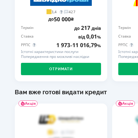
3,4
427
50 000
до
₴
217
Термін
Термін
до
днів
0,01
Ставка
Ставка
від
%
1 973
11 016,79
РРПС
РРПС
–
%
Істотні характеристики послуги
Істотні ха
Попередження про можливі наслідки
Попередже
ОТРИМАТИ
Вам вже готові видати кредит
Акція
Акція
37
4,1