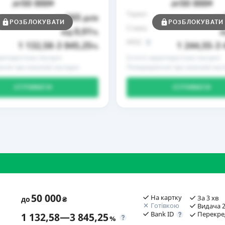
50 000
50 000
до
₴
до
₴
Термін
365
до
днів
до
РОЗБЛОКУВАТИ
РОЗБЛОКУВАТИ
Ставка
0,01
від
%
в
РРПС
1 132,58
3 845,25
1 244,55
3 
–
%
–
рактеристики послуги
Істотні характеристики послуги
ння про можливі наслідки
Попередження про можливі насл
ОТРИМАТИ
ОТРИМАТИ
50 000
На картку
За 3 хв
до
₴
Готівкою
Видача 2
Bank ID
Перекре
1 132,58
—
3 845,25
%