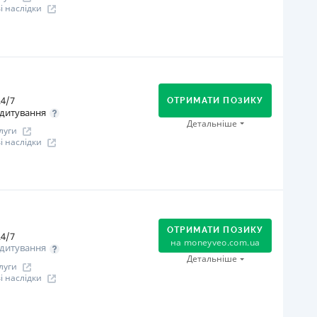
Через відділення банків-партнерів
 наслідки
іцензія НБУ
іцензія переоформлена 08.03.2024 р.
огашення
ся інформація про кредит
В касах і терміналах відділень
Онлайн (через сайт або інтернет-банкінг)
4/7
Оплата на розрахунковий рахунок
ОТРИМАТИ ПОЗИКУ
дитування
Через термінали самообслуговування
Детальніше
луги
іцензія НБУ
 наслідки
іцензія переоформлена 27.03.2024 р.
ся інформація про кредит
огашення
В касах і терміналах відділень
Оплата на розрахунковий рахунок
ОТРИМАТИ ПОЗИКУ
Онлайн (через сайт або інтернет-банкінг)
4/7
на
moneyveo.com.ua
дитування
іцензія НБУ
Детальніше
луги
іцензія переоформлена 07.03.2024 р.
 наслідки
ся інформація про кредит