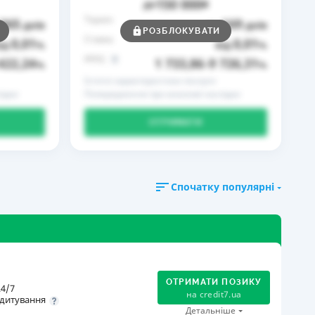
150 000
до
₴
Термін
365
169
днів
до
днів
РОЗБЛОКУВАТИ
Ставка
0,01
0,01
ід
%
від
%
РРПС
422,24
1 733,86
9 726,31
%
–
%
Істотні характеристики послуги
ідки
Попередження про можливі наслідки
ОТРИМАТИ
Спочатку популярні
ОТРИМАТИ ПОЗИКУ
4/7
на
credit7.ua
дитування
Детальніше