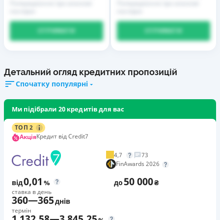
Попередження про можливі
Попередження про можливі
наслідки
наслідки
ОТРИМАТИ
ОТРИМАТИ
Детальний огляд кредитних пропозицій
Спочатку популярні
Ми підібрали 20 кредитів для вас
ТОП 2
Кредит від Credit7
Акція
4,7
73
FinAwards 2026
0,01
50 000
від
%
до
₴
ставка в день
360
—
365
днів
термін
1 132,58
—
3 845,25
%