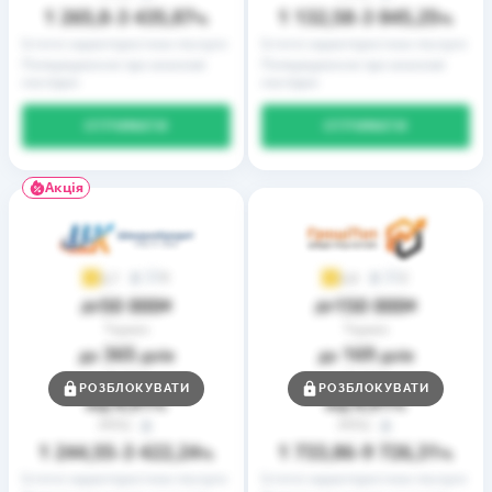
1 265,8
3 435,87
1 132,58
3 845,25
–
%
–
%
Істотні характеристики послуги
Істотні характеристики послуги
Попередження про можливі
Попередження про можливі
наслідки
наслідки
ОТРИМАТИ
ОТРИМАТИ
Акція
9
2
3,7
3,9
50 000
150 000
до
₴
до
₴
Термін
Термін
365
169
до
днів
до
днів
Ставка
Ставка
РОЗБЛОКУВАТИ
РОЗБЛОКУВАТИ
0,01
0,01
від
%
від
%
РРПС
РРПС
1 244,55
3 422,24
1 733,86
9 726,31
–
%
–
%
Істотні характеристики послуги
Істотні характеристики послуги