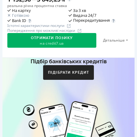
реальна річна процентна ставка
На картку
За 3 хв
Готівкою
Видача 24/7
Перекредитування
Bank ID
Істотні характеристики послуги
Попередження про можливі наслідки
ОТРИМАТИ ПОЗИКУ
Детальніше
на
credit7.ua
Підбір банківських кредитів
Акція: «Кешбек за друга»
Клієнт ділиться реферальним посиланням з другом.
ПІДІБРАТИ КРЕДИТ
Коли друг реєструється та отримує перший кредит
(від 1000 грн), клієнт автоматично отримує 400 грн
кешбеку. Акція триває до 10.12.2026
🥉 Бронза FinAwards 2026
Бронзовий призер FinAwards 2026 «Найкраща програма
лояльності»
Перший займ
вiд 0,01%/день до 30 000 ₴