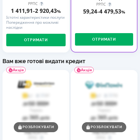
РРПС
РРПС
1 411,91
2 920,43
59,24
4 479,53
–
%
–
%
Істотні характеристики послуги
Попередження про можливі
наслідки
ОТРИМАТИ
ОТРИМАТИ
Вам вже готові видати кредит
Акція
Акція
37
73
4,1
4,7
50 000
50 000
до
₴
до
₴
Термін
Термін
365
365
до
днів
до
днів
Ставка
Ставка
РОЗБЛОКУВАТИ
РОЗБЛОКУВАТИ
0,01
0,01
від
%
від
%
РРПС
РРПС