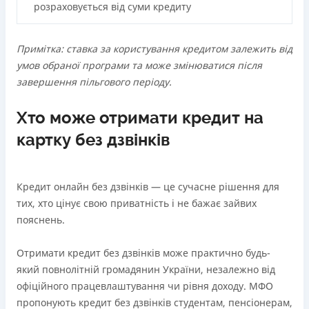
Через термінали Приватбанку
розраховується від суми кредиту
Через термінали самообслуговування
Ліцензія НБУ
Примітка: ставка за користування кредитом залежить від
Ліцензія переоформлена 18.03.2024 р.
умов обраної програми та може змінюватися після
Вся інформація про кредит
завершення пільгового періоду.
Хто може отримати кредит на
Детальніше
ОТРИМАТИ ПОЗИКУ
картку без дзвінків
Кредит онлайн без дзвінків — це сучасне рішення для
тих, хто цінує свою приватність і не бажає зайвих
пояснень.
Отримати кредит без дзвінків може практично будь-
який повнолітній громадянин України, незалежно від
офіційного працевлаштування чи рівня доходу. МФО
пропонують кредит без дзвінків студентам, пенсіонерам,