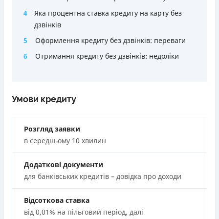
Акція: ставка 0,01% на перший платіж за умови
Через термінали Приватбанку
4
Яка процентна ставка кредиту на карту без
використання промокоду;
Ліцензія НБУ
дзвінків
Швидкий онлайн кредит на банківську картку без
Ліцензія переоформлена 27.03.2024 р.
5
Оформлення кредиту без дзвінків: переваги
застави та поручителів;
Вся інформація про кредит
Процес повністю автоматизований і займає до 5
6
Отримання кредиту без дзвінків: недоліки
хвилин;
Видача коштів відбувається цілодобово по всій
Детальніше
ОТРИМАТИ ПОЗИКУ
території України;
Умови кредиту
Верифікація BankID.
Недоліки
Розгляд заявки
Нема програми лояльності для постійних клієнтів
в середньому 10 хвилин
Нема кредиту для юросіб (ФОП)
Немає цілодобової підтримки
по телефону, в Viber,
Додаткові документи
Telegram, Facebook
для банківських кредитів – довідка про доходи
Погашення
Оплата на розрахунковий рахунок
Відсоткова ставка
Онлайн (через сайт або інтернет-банкінг)
від 0,01% на пільговий період, далі