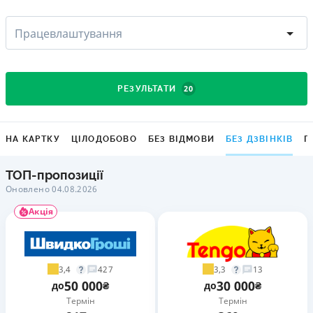
Працевлаштування
20
РЕЗУЛЬТАТИ
НА КАРТКУ
ЦІЛОДОБОВО
БЕЗ ВІДМОВИ
БЕЗ ДЗВІНКІВ
Г
ТОП-пропозиції
Оновлено 04.08.2026
Акція
3,4
3,3
427
13
50 000
30 000
до
₴
до
₴
Термін
Термін