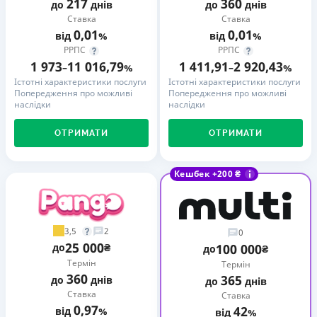
217
360
до
днів
до
днів
Ставка
Ставка
0,01
0,01
від
%
від
%
РРПС
РРПС
1 973
11 016,79
1 411,91
2 920,43
–
%
–
%
Істотні характеристики послуги
Істотні характеристики послуги
Попередження про можливі
Попередження про можливі
наслідки
наслідки
ОТРИМАТИ
ОТРИМАТИ
Кешбек +200 ₴
3,5
2
0
25 000
до
₴
100 000
до
₴
Термін
Термін
360
365
до
днів
до
днів
Ставка
Ставка
0,97
42
від
%
від
%