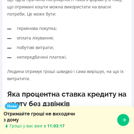
що отримані кошти можна використати на власні
потреби. Це може бути:
термінова покупка;
оплата лікування;
побутові витрати;
непередбачені платежі.
Людина отримує гроші швидко і сама вирішує, на що їх
витратити.
Яка процентна ставка кредиту на
карту без дзвінків
Нове
Отримайте гроші не виходячи
з дому
Річ у тому, що кредит без дзвінків і фото розрахований
Гроші у вас вже в
11:03:18
саме на невеликий термін користування грошима –