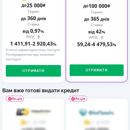
25 000
до
₴
100 000
до
₴
Термін
Термін
360
365
до
днів
до
днів
Ставка
Ставка
0,97
42
від
%
від
%
РРПС
РРПС
1 411,91
2 920,43
59,24
4 479,53
–
%
–
%
Істотні характеристики послуги
Попередження про можливі
наслідки
ОТРИМАТИ
ОТРИМАТИ
Вам вже готові видати кредит
Акція
Акція
37
73
4,1
4,7
50 000
50 000
до
₴
до
₴