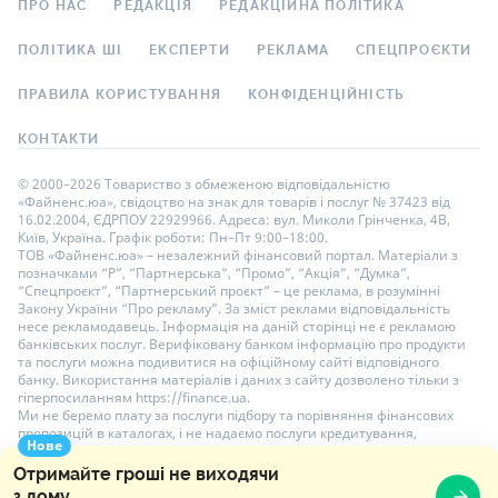
ПРО НАС
РЕДАКЦІЯ
РЕДАКЦІЙНА ПОЛІТИКА
ПОЛІТИКА ШІ
ЕКСПЕРТИ
РЕКЛАМА
СПЕЦПРОЄКТИ
ПРАВИЛА КОРИСТУВАННЯ
КОНФІДЕНЦІЙНІСТЬ
КОНТАКТИ
© 2000–2026 Товариство з обмеженою відповідальністю
«Файненс.юа», свідоцтво на знак для товарів і послуг № 37423 від
16.02.2004, ЄДРПОУ 22929966. Адреса: вул. Миколи Грінченка, 4В,
Київ, Україна. Графік роботи: Пн–Пт 9:00–18:00.
ТОВ «Файненс.юа» – незалежний фінансовий портал. Матеріали з
позначками “Р”, “Партнерська”, “Промо”, “Акція”, “Думка”,
“Спецпроєкт”, “Партнерський проєкт” – це реклама, в розумінні
Закону України “Про рекламу”. За зміст реклами відповідальність
несе рекламодавець. Інформація на даній сторінці не є рекламою
банківських послуг. Верифіковану банком інформацію про продукти
та послуги можна подивитися на офіційному сайті відповідного
банку. Використання матеріалів і даних з сайту дозволено тільки з
гіперпосиланням https://finance.ua.
Ми не беремо плату за послуги підбору та порівняння фінансових
пропозицій в каталогах, і не надаємо послуги кредитування,
Нове
розміщення депозитів і страхування. Ваші особисті дані на сайті
захищені шифруванням AES-256.
Отримайте гроші не виходячи
з дому