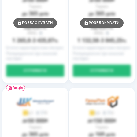
Термін
Термін
365
365
до
днів
до
днів
Ставка
Ставка
РОЗБЛОКУВАТИ
РОЗБЛОКУВАТИ
0,01
0,01
від
%
від
%
РРПС
РРПС
1 265,8
3 435,87
1 132,58
3 845,25
–
%
–
%
Істотні характеристики послуги
Істотні характеристики послуги
Попередження про можливі
Попередження про можливі
наслідки
наслідки
ОТРИМАТИ
ОТРИМАТИ
Акція
9
2
3,7
3,9
50 000
150 000
до
₴
до
₴
Термін
Термін
365
169
до
днів
до
днів