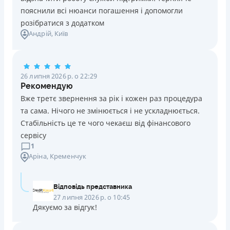
В касах і терміналах відділень
пояснили всі нюанси погашення і допомогли
Онлайн (через сайт або інтернет-банкінг)
розібратися з додатком
Через термінали самообслуговування
Андрій
, Київ
Через термінали Приватбанку
Ліцензія НБУ
Ліцензія переоформлена 27.03.2024 р.
26 липня 2026 р. о 22:29
Вся інформація про кредит
Рекомендую
Вже третє звернення за рік і кожен раз процедура
та сама. Нічого не змінюється і не ускладнюється.
Детальніше
ОТРИМАТИ ПОЗИКУ
Стабільність це те чого чекаєш від фінансового
сервісу
1
Аріна
, Кременчук
Відповідь представника
27 липня 2026 р. о 10:45
Дякуємо за відгук!