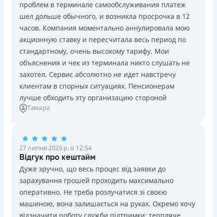
Цілодобова підтримка
в Facebook
проблем в терминале самообслуживания платеж
шел дольше обычного, и возникла просрочка в 12
Переваги
Недоліки
Детальніше
ОТРИМАТИ ПОЗИКУ
часов. Компания моментально аннулировала мою
Довгостроковість: Кредит на 120 днів із виплатою
Нема кредиту для юросіб (ФОП)
акционную ставку и пересчитала весь период по
частинами (кожні 15–30 днів)
Немає цілодобової підтримки
по телефону, в Viber,
стандартному, очень высокому тарифу. Мои
Швидкість: Автоматичне рішення та зарахування на
Telegram
объяснения и чек из терминала никто слушать не
картку за 5 хвилин
Погашення
захотел. Сервис абсолютно не идет навстречу
Безпека: Безмежна верифікація через BankID
Оплата на розрахунковий рахунок
клиентам в спорных ситуациях. Пенсионерам
Акція: Перший платіж під 0,01% на день за
Онлайн (через сайт або інтернет-банкінг)
лучше обходить эту организацию стороной
промокодом
Через відділення банків-партнерів
Тамара
Прозорість: Надійна ліцензія НБУ, без прихованих
Ліцензія НБУ
страховок та дзвінків родичам
Ліцензія переоформлена 21.03.2024 р.
Недоліки
27 липня 2026 р. о 12:54
Вся інформація про кредит
Нема програми лояльності для постійних клієнтів
Відгук про кештайм
Нема кредиту для юросіб (ФОП)
Дуже зручно, що весь процес від заявки до
Немає цілодобової підтримки
по телефону, в Viber,
зарахування грошей проходить максимально
Детальніше
ОТРИМАТИ ПОЗИКУ
Telegram, Facebook
оперативно. Не треба розлучатися зі своєю
машиною, вона залишається на руках. Окремо хочу
Погашення
відзначити роботу служби підтримки: терпляче