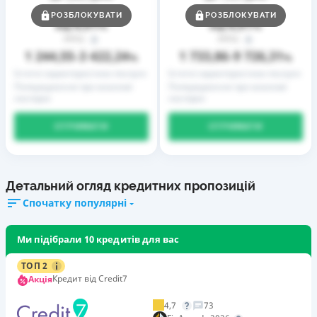
Ставка
Ставка
РОЗБЛОКУВАТИ
РОЗБЛОКУВАТИ
0,01
0,01
від
%
від
%
РРПС
РРПС
1 244,55
3 422,24
1 733,86
9 726,31
–
%
–
%
Істотні характеристики послуги
Істотні характеристики послуги
Попередження про можливі
Попередження про можливі
наслідки
наслідки
ОТРИМАТИ
ОТРИМАТИ
Детальний огляд кредитних пропозицій
Спочатку популярні
Ми підібрали 10 кредитів для вас
ТОП 2
Кредит від Credit7
Акція
4,7
73