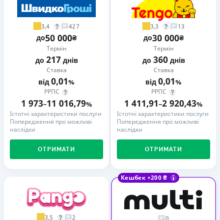
3,4
3,3
427
13
50 000
30 000
до
₴
до
₴
Термін
Термін
217
360
до
днів
до
днів
Ставка
Ставка
0,01
0,01
від
%
від
%
РРПС
РРПС
1 973
11 016,79
1 411,91
2 920,43
–
%
–
%
Істотні характеристики послуги
Істотні характеристики послуги
Попередження про можливі
Попередження про можливі
наслідки
наслідки
ОТРИМАТИ
ОТРИМАТИ
Кешбек +200 ₴
3,5
2
0