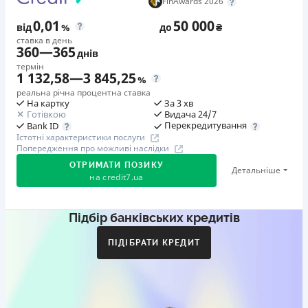
FinAwards 2026
0,01
50 000
від
%
до
₴
ставка в день
360
—
365
днів
термін
1 132,58
—
3 845,25
%
реальна річна процентна ставка
На картку
За 3 хв
Готівкою
Видача 24/7
Перекредитування
Bank ID
Істотні характеристики послуги
Попередження про можливі наслідки
ОТРИМАТИ ПОЗИКУ
Детальніше
на
credit7.ua
Підбір банківських кредитів
Акція: «Кешбек за друга»
Клієнт ділиться реферальним посиланням з другом.
ПІДІБРАТИ КРЕДИТ
Коли друг реєструється та отримує перший кредит
(від 1000 грн), клієнт автоматично отримує 400 грн
кешбеку. Акція триває до 10.12.2026