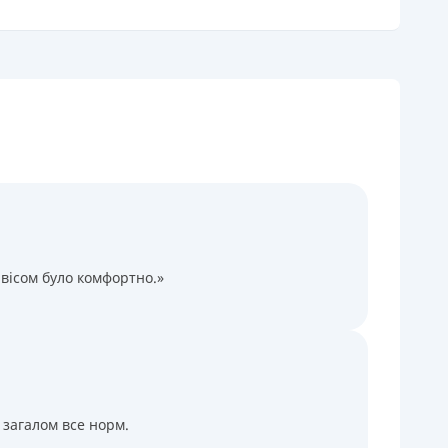
огашення
В касах і терміналах відділень
Онлайн (через сайт або інтернет-банкінг)
Через термінали самообслуговування
Через термінали Приватбанку
іцензія НБУ
іцензія переоформлена 27.03.2024 р.
ся інформація про кредит
вісом було комфортно.»
 загалом все норм.