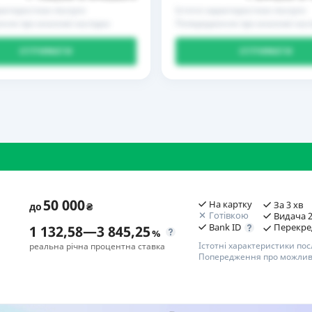
рактеристики послуги
Істотні характеристики послуги
ння про можливі наслідки
Попередження про можливі насл
ОТРИМАТИ
ОТРИМАТИ
50 000
На картку
За 3 хв
до
₴
Готівкою
Видача 2
Bank ID
Перекре
1 132,58
—
3 845,25
%
Істотні характеристики пос
реальна річна процентна ставка
Попередження про можливі
П
Переваги