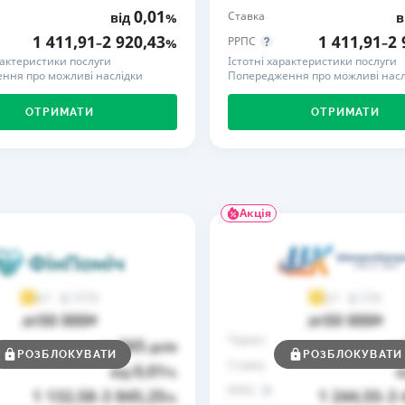
0,01
Ставка
від
%
в
РЕЙТИНГ ДЕБЕТОВИХ
ПУТІВНИ
1 411,91
2 920,43
1 411,91
2 
РРПС
–
%
–
КАРТОК
СТРАХУ
рактеристики послуги
Істотні характеристики послуги
ння про можливі наслідки
Попередження про можливі насл
ЩОМІСЯЧНИЙ ОГЛЯД
ВСІ СТРА
КЕШБЕКУ
ОТРИМАТИ
ОТРИМАТИ
СТРАХОВ
ПУТІВНИКИ ПО
БАНКІВСЬКИХ КАРТКАХ
ВІДГУКИ
КОМПАНІ
ДОСТАВК
Акція
КОНТАКТ
73
9
4,7
3,7
50 000
50 000
до
₴
до
₴
Термін
365
до
днів
до
РОЗБЛОКУВАТИ
РОЗБЛОКУВАТИ
Ставка
0,01
від
%
в
РРПС
1 132,58
3 845,25
1 244,55
3 
–
%
–