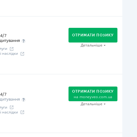
іцензія переоформлена 14.03.2024 р.
ся інформація про кредит
огашення
Оплата на розрахунковий рахунок
Онлайн (через сайт або інтернет-банкінг)
4/7
Через термінали Приватбанку
ОТРИМАТИ ПОЗИКУ
дитування
Через термінали самообслуговування
Детальніше
луги
Через відділення банків-партнерів
 наслідки
іцензія НБУ
іцензія переоформлена 08.03.2024 р.
огашення
ся інформація про кредит
В касах і терміналах відділень
Оплата на розрахунковий рахунок
ОТРИМАТИ ПОЗИКУ
Онлайн (через сайт або інтернет-банкінг)
4/7
на
moneyveo.com.ua
дитування
іцензія НБУ
Детальніше
луги
іцензія переоформлена 07.03.2024 р.
 наслідки
ся інформація про кредит
огашення