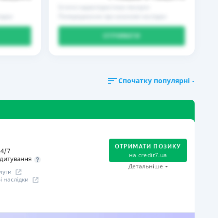
Істотні характеристики послуги
ідки
Попередження про можливі наслідки
ОТРИМАТИ
Спочатку популярні
ОТРИМАТИ ПОЗИКУ
4/7
на
credit7.ua
дитування
Детальніше
луги
 наслідки
огашення