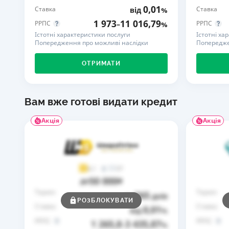
0,01
Ставка
Ставка
від
%
1 973
11 016,79
РРПС
РРПС
–
%
Істотні характеристики послуги
Істотні ха
Попередження про можливі наслідки
Попередже
ОТРИМАТИ
Вам вже готові видати кредит
Акція
Акція
37
4,1
50 000
до
₴
Термін
Термін
365
до
днів
РОЗБЛОКУВАТИ
Ставка
Ставка
0,01
від
%
РРПС
РРПС
1 265,8
3 435,87
–
%