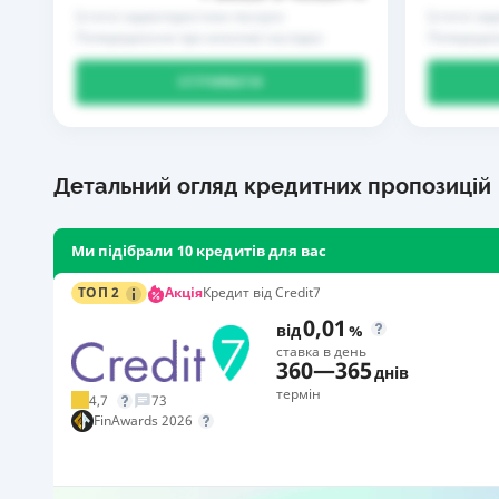
Істотні характеристики послуги
Істотні ха
Попередження про можливі наслідки
Попередже
ОТРИМАТИ
Детальний огляд кредитних пропозицій
Ми підібрали 10 кредитів для вас
Акція
ТОП 2
Кредит від Credit7
0,01
від
%
ставка в день
360
—
365
днів
термін
4,7
73
FinAwards 2026
Акція: «Кешбек за друга»