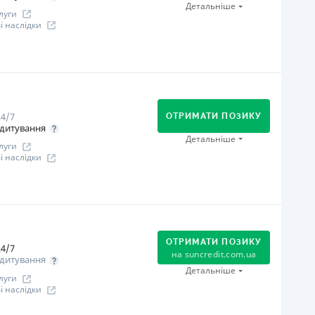
Через термінали Приватбанку
Детальніше
луги
іцензія НБУ
 наслідки
іцензія переоформлена 27.03.2024 р.
ся інформація про кредит
огашення
Онлайн (через сайт або інтернет-банкінг)
Через відділення банків-партнерів
4/7
Через термінали самообслуговування
ОТРИМАТИ ПОЗИКУ
дитування
В касах і терміналах відділень
Детальніше
луги
Через термінали Приватбанку
 наслідки
іцензія НБУ
іцензія переоформлена 12.03.2024
огашення
ся інформація про кредит
Оплата на розрахунковий рахунок
Онлайн (через сайт або інтернет-банкінг)
ОТРИМАТИ ПОЗИКУ
4/7
Через відділення банків-партнерів
на
suncredit.com.ua
дитування
іцензія НБУ
Детальніше
луги
іцензія переоформлена 21.03.2024 р.
 наслідки
ся інформація про кредит