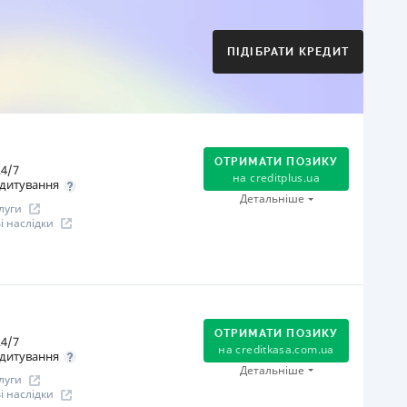
Оплата на розрахунковий рахунок
Онлайн (через сайт або інтернет-банкінг)
Через термінали Приватбанку
ПІДІБРАТИ КРЕДИТ
Через термінали самообслуговування
іцензія НБУ
іцензія переоформлена 21.03.2024 р.
ся інформація про кредит
ОТРИМАТИ ПОЗИКУ
4/7
на
creditplus.ua
дитування
Детальніше
луги
 наслідки
огашення
Оплата на розрахунковий рахунок
Онлайн (через сайт або інтернет-банкінг)
ОТРИМАТИ ПОЗИКУ
4/7
Через термінали Приватбанку
на
creditkasa.com.ua
дитування
Через термінали самообслуговування
Детальніше
луги
іцензія НБУ
 наслідки