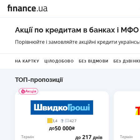
Акції по кредитам в банках і МФО
Порівнюйте і замовляйте акційні кредити українс
НА КАРТКУ
ЦІЛОДОБОВО
БЕЗ ВІДМОВИ
БЕЗ ДЗВІНК
ТОП-пропозиції
Акція
3,4
427
50 000
до
₴
217
Термін
Термін
до
днів