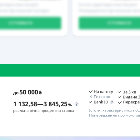
рактеристики послуги
Істотні характеристики послуги
ння про можливі наслідки
Попередження про можливі насл
ОТРИМАТИ
ОТРИМАТИ
50 000
На картку
За 3 хв
до
₴
Готівкою
Видача 2
Bank ID
Перекре
1 132,58
—
3 845,25
%
Істотні характеристики пос
реальна річна процентна ставка
Попередження про можливі
П
Переваги