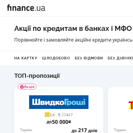
Акції по кредитам в банках і МФО
Порівнюйте і замовляйте акційні кредити українс
НА КАРТКУ
ЦІЛОДОБОВО
БЕЗ ВІДМОВИ
БЕЗ ДЗВІНК
ТОП-пропозиції
Акція
3,4
427
50 000
до
₴
217
Термін
Термін
до
днів