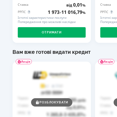
0,01
Ставка
Ставка
від
%
1 973
11 016,79
РРПС
РРПС
–
%
Істотні характеристики послуги
Істотні ха
Попередження про можливі наслідки
Попередже
ОТРИМАТИ
Вам вже готові видати кредит
Акція
Акція
37
4,1
50 000
до
₴
Термін
Термін
365
до
днів
РОЗБЛОКУВАТИ
Ставка
Ставка
0,01
від
%
РРПС
РРПС
1 265,8
3 435,87
–
%