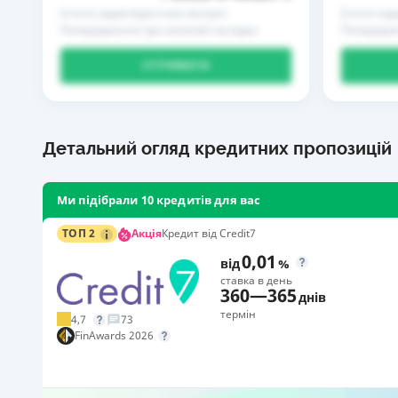
Істотні характеристики послуги
Істотні ха
Попередження про можливі наслідки
Попередже
ОТРИМАТИ
Детальний огляд кредитних пропозицій
Ми підібрали 10 кредитів для вас
Акція
ТОП 2
Кредит від Credit7
0,01
від
%
ставка в день
360
—
365
днів
термін
4,7
73
FinAwards 2026
Акція: «Кешбек за друга»