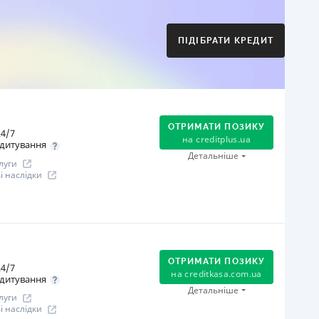
Оплата на розрахунковий рахунок
Онлайн (через сайт або інтернет-банкінг)
Через термінали Приватбанку
ПІДІБРАТИ КРЕДИТ
Через термінали самообслуговування
іцензія НБУ
іцензія переоформлена 21.03.2024 р.
ся інформація про кредит
ОТРИМАТИ ПОЗИКУ
4/7
на
creditplus.ua
дитування
Детальніше
луги
 наслідки
огашення
Оплата на розрахунковий рахунок
Онлайн (через сайт або інтернет-банкінг)
ОТРИМАТИ ПОЗИКУ
4/7
Через термінали Приватбанку
на
creditkasa.com.ua
дитування
Через термінали самообслуговування
Детальніше
луги
іцензія НБУ
 наслідки