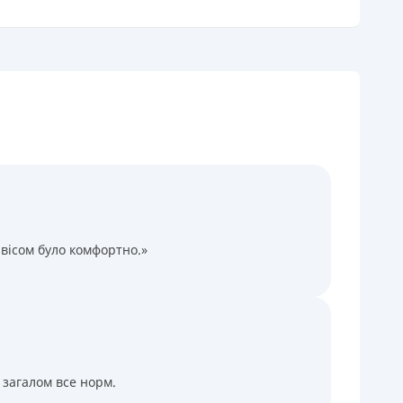
огашення
В касах і терміналах відділень
Онлайн (через сайт або інтернет-банкінг)
Через термінали самообслуговування
Через термінали Приватбанку
іцензія НБУ
іцензія переоформлена 27.03.2024 р.
ся інформація про кредит
вісом було комфортно.»
 загалом все норм.