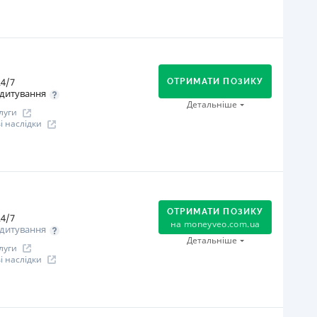
іцензія переоформлена 14.03.2024 р.
ся інформація про кредит
огашення
Оплата на розрахунковий рахунок
Онлайн (через сайт або інтернет-банкінг)
4/7
Через термінали Приватбанку
ОТРИМАТИ ПОЗИКУ
дитування
Через термінали самообслуговування
Детальніше
луги
Через відділення банків-партнерів
 наслідки
іцензія НБУ
іцензія переоформлена 08.03.2024 р.
огашення
ся інформація про кредит
В касах і терміналах відділень
Оплата на розрахунковий рахунок
ОТРИМАТИ ПОЗИКУ
Онлайн (через сайт або інтернет-банкінг)
4/7
на
moneyveo.com.ua
дитування
іцензія НБУ
Детальніше
луги
іцензія переоформлена 07.03.2024 р.
 наслідки
ся інформація про кредит
огашення