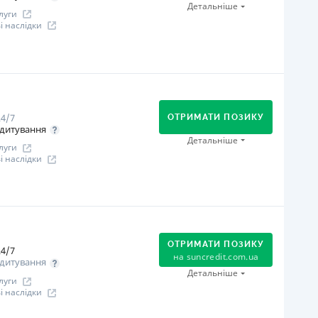
Через термінали Приватбанку
Детальніше
луги
іцензія НБУ
 наслідки
іцензія переоформлена 27.03.2024 р.
ся інформація про кредит
огашення
Онлайн (через сайт або інтернет-банкінг)
Через відділення банків-партнерів
4/7
Через термінали самообслуговування
ОТРИМАТИ ПОЗИКУ
дитування
В касах і терміналах відділень
Детальніше
луги
Через термінали Приватбанку
 наслідки
іцензія НБУ
іцензія переоформлена 12.03.2024
огашення
ся інформація про кредит
Оплата на розрахунковий рахунок
Онлайн (через сайт або інтернет-банкінг)
ОТРИМАТИ ПОЗИКУ
4/7
Через відділення банків-партнерів
на
suncredit.com.ua
дитування
іцензія НБУ
Детальніше
луги
іцензія переоформлена 21.03.2024 р.
 наслідки
ся інформація про кредит