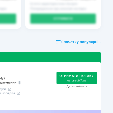
Істотні характеристики послуги
ідки
Попередження про можливі наслідки
ОТРИМАТИ
Спочатку популярні
ОТРИМАТИ ПОЗИКУ
4/7
на
credit7.ua
дитування
Детальніше
луги
 наслідки
огашення