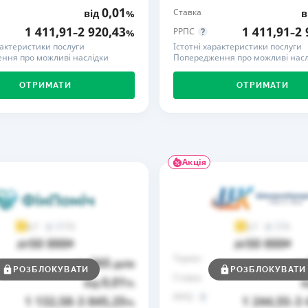
0,01
Ставка
від
%
в
РЕЙТИНГ ДЕБЕТОВИХ
ПУТІВНИ
1 411,91
2 920,43
1 411,91
2 
РРПС
–
%
–
КАРТОК
СТРАХУ
рактеристики послуги
Істотні характеристики послуги
ння про можливі наслідки
Попередження про можливі насл
ЩОМІСЯЧНИЙ ОГЛЯД
ВСІ СТРА
КЕШБЕКУ
ОТРИМАТИ
ОТРИМАТИ
СТРАХОВ
ПУТІВНИКИ ПО
БАНКІВСЬКИХ КАРТКАХ
ВІДГУКИ
КОМПАНІ
ДОСТАВК
Акція
КОНТАКТ
73
9
4,7
3,7
50 000
50 000
до
₴
до
₴
Термін
365
до
днів
до
РОЗБЛОКУВАТИ
РОЗБЛОКУВАТИ
Ставка
0,01
від
%
в
РРПС
1 132,58
3 845,25
1 244,55
3 
–
%
–