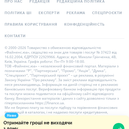
ПРО НАС
РЕДАКЦІЯ
РЕДАКЦІЙНА ПОЛІТИКА
ПОЛІТИКА ШІ
ЕКСПЕРТИ
РЕКЛАМА
СПЕЦПРОЄКТИ
ПРАВИЛА КОРИСТУВАННЯ
КОНФІДЕНЦІЙНІСТЬ
КОНТАКТИ
© 2000–2026 Товариство з обмеженою відповідальністю
«Файненс.юа», свідоцтво на знак для товарів і послуг № 37423 від
16.02.2004, ЄДРПОУ 22929966. Адреса: вул. Миколи Грінченка, 4В,
Київ, Україна. Графік роботи: Пн–Пт 9:00–18:00.
ТОВ «Файненс.юа» – незалежний фінансовий портал. Матеріали з
позначками “Р”, “Партнерська”, “Промо”, “Акція”, “Думка”,
“Спецпроєкт”, “Партнерський проєкт” – це реклама, в розумінні
Закону України “Про рекламу”. За зміст реклами відповідальність
несе рекламодавець. Інформація на даній сторінці не є рекламою
банківських послуг. Верифіковану банком інформацію про продукти
та послуги можна подивитися на офіційному сайті відповідного
банку. Використання матеріалів і даних з сайту дозволено тільки з
гіперпосиланням https://finance.ua.
Ми не беремо плату за послуги підбору та порівняння фінансових
пропозицій в каталогах, і не надаємо послуги кредитування,
Нове
розміщення депозитів і страхування. Ваші особисті дані на сайті
захищені шифруванням AES-256.
Отримайте гроші не виходячи
з дому