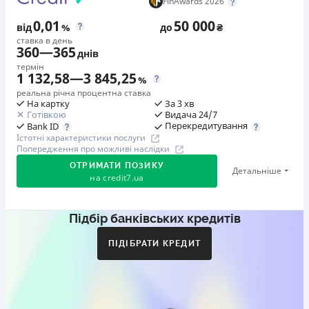
FinAwards 2026
0,01
50 000
від
%
до
₴
ставка в день
360
—
365
днів
термін
1 132,58
—
3 845,25
%
реальна річна процентна ставка
На картку
За 3 хв
Готівкою
Видача 24/7
Перекредитування
Bank ID
Істотні характеристики послуги
Попередження про можливі наслідки
ОТРИМАТИ ПОЗИКУ
Детальніше
на
credit7.ua
Підбір банківських кредитів
Акція: «Кешбек за друга»
Клієнт ділиться реферальним посиланням з другом.
ПІДІБРАТИ КРЕДИТ
Коли друг реєструється та отримує перший кредит
(від 1000 грн), клієнт автоматично отримує 400 грн
кешбеку. Акція триває до 10.12.2026