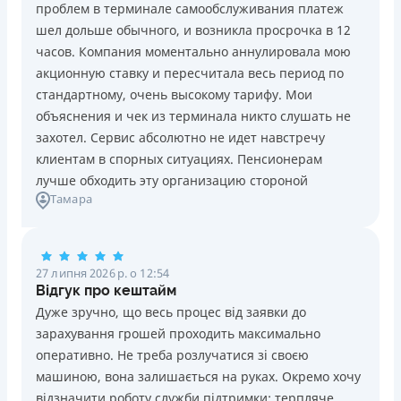
Цілодобова підтримка
в Facebook
проблем в терминале самообслуживания платеж
шел дольше обычного, и возникла просрочка в 12
Переваги
Недоліки
Детальніше
ОТРИМАТИ ПОЗИКУ
часов. Компания моментально аннулировала мою
Довгостроковість: Кредит на 120 днів із виплатою
Нема кредиту для юросіб (ФОП)
акционную ставку и пересчитала весь период по
частинами (кожні 15–30 днів)
Немає цілодобової підтримки
по телефону, в Viber,
стандартному, очень высокому тарифу. Мои
Швидкість: Автоматичне рішення та зарахування на
Telegram
объяснения и чек из терминала никто слушать не
картку за 5 хвилин
Погашення
захотел. Сервис абсолютно не идет навстречу
Безпека: Безмежна верифікація через BankID
Оплата на розрахунковий рахунок
клиентам в спорных ситуациях. Пенсионерам
Акція: Перший платіж під 0,01% на день за
Онлайн (через сайт або інтернет-банкінг)
лучше обходить эту организацию стороной
промокодом
Через відділення банків-партнерів
Тамара
Прозорість: Надійна ліцензія НБУ, без прихованих
Ліцензія НБУ
страховок та дзвінків родичам
Ліцензія переоформлена 21.03.2024 р.
Недоліки
27 липня 2026 р. о 12:54
Вся інформація про кредит
Нема програми лояльності для постійних клієнтів
Відгук про кештайм
Нема кредиту для юросіб (ФОП)
Дуже зручно, що весь процес від заявки до
Немає цілодобової підтримки
по телефону, в Viber,
зарахування грошей проходить максимально
Детальніше
ОТРИМАТИ ПОЗИКУ
Telegram, Facebook
оперативно. Не треба розлучатися зі своєю
машиною, вона залишається на руках. Окремо хочу
Погашення
відзначити роботу служби підтримки: терпляче