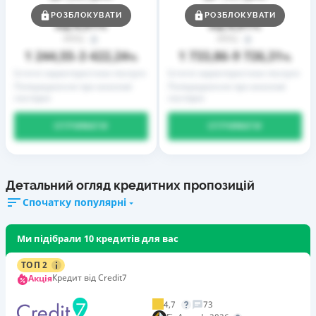
Ставка
Ставка
РОЗБЛОКУВАТИ
РОЗБЛОКУВАТИ
0,01
0,01
від
%
від
%
РРПС
РРПС
1 244,55
3 422,24
1 733,86
9 726,31
–
%
–
%
Істотні характеристики послуги
Істотні характеристики послуги
Попередження про можливі
Попередження про можливі
наслідки
наслідки
ОТРИМАТИ
ОТРИМАТИ
Детальний огляд кредитних пропозицій
Спочатку популярні
Ми підібрали 10 кредитів для вас
ТОП 2
Кредит від Credit7
Акція
4,7
73