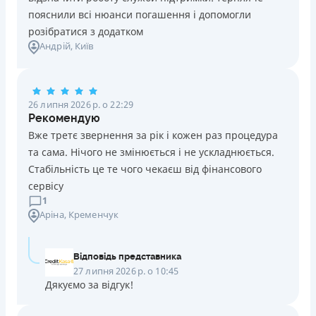
В касах і терміналах відділень
пояснили всі нюанси погашення і допомогли
Онлайн (через сайт або інтернет-банкінг)
розібратися з додатком
Через термінали самообслуговування
Андрій
, Київ
Через термінали Приватбанку
Ліцензія НБУ
Ліцензія переоформлена 27.03.2024 р.
26 липня 2026 р. о 22:29
Вся інформація про кредит
Рекомендую
Вже третє звернення за рік і кожен раз процедура
та сама. Нічого не змінюється і не ускладнюється.
Детальніше
ОТРИМАТИ ПОЗИКУ
Стабільність це те чого чекаєш від фінансового
сервісу
1
Аріна
, Кременчук
Відповідь представника
27 липня 2026 р. о 10:45
Дякуємо за відгук!