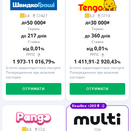
3,4
3,3
427
13
50 000
30 000
до
₴
до
₴
Термін
Термін
217
360
до
днів
до
днів
Ставка
Ставка
0,01
0,01
від
%
від
%
РРПС
РРПС
1 973
11 016,79
1 411,91
2 920,43
–
%
–
%
Істотні характеристики послуги
Істотні характеристики послуги
Попередження про можливі
Попередження про можливі
наслідки
наслідки
ОТРИМАТИ
ОТРИМАТИ
Кешбек +200 ₴
3,5
2
0