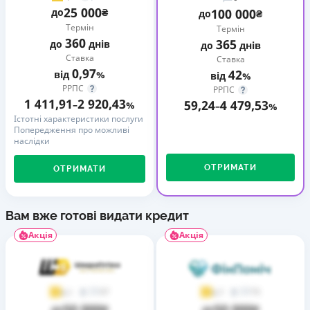
25 000
до
₴
100 000
до
₴
Термін
Термін
360
365
до
днів
до
днів
Ставка
Ставка
0,97
42
від
%
від
%
РРПС
РРПС
1 411,91
2 920,43
59,24
4 479,53
–
%
–
%
Істотні характеристики послуги
Попередження про можливі
наслідки
ОТРИМАТИ
ОТРИМАТИ
Вам вже готові видати кредит
Акція
Акція
37
73
4,1
4,7
50 000
50 000
до
₴
до
₴