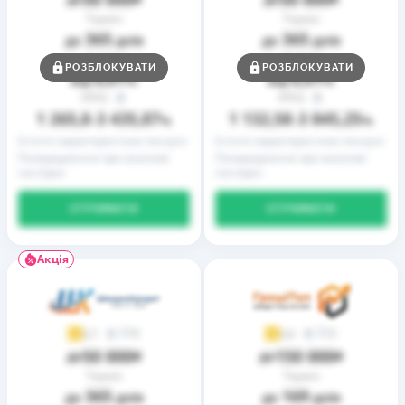
Термін
Термін
365
365
до
днів
до
днів
Ставка
Ставка
РОЗБЛОКУВАТИ
РОЗБЛОКУВАТИ
0,01
0,01
від
%
від
%
РРПС
РРПС
1 265,8
3 435,87
1 132,58
3 845,25
–
%
–
%
Істотні характеристики послуги
Істотні характеристики послуги
Попередження про можливі
Попередження про можливі
наслідки
наслідки
ОТРИМАТИ
ОТРИМАТИ
Акція
9
2
3,7
3,9
50 000
150 000
до
₴
до
₴
Термін
Термін
365
169
до
днів
до
днів