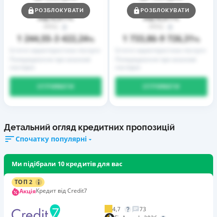
Ставка
Ставка
РОЗБЛОКУВАТИ
РОЗБЛОКУВАТИ
0,01
0,01
від
%
від
%
РРПС
РРПС
1 244,55
3 422,24
1 733,86
9 726,31
–
%
–
%
Істотні характеристики послуги
Істотні характеристики послуги
Попередження про можливі
Попередження про можливі
наслідки
наслідки
ОТРИМАТИ
ОТРИМАТИ
Детальний огляд кредитних пропозицій
Спочатку популярні
Ми підібрали 10 кредитів для вас
ТОП 2
Кредит від Credit7
Акція
4,7
73