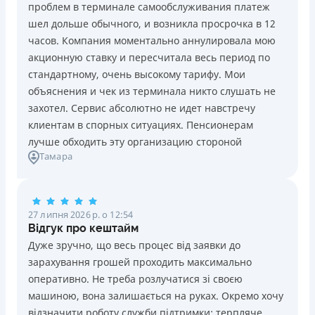
Цілодобова підтримка
в Facebook
проблем в терминале самообслуживания платеж
шел дольше обычного, и возникла просрочка в 12
Переваги
Недоліки
Детальніше
ОТРИМАТИ ПОЗИКУ
часов. Компания моментально аннулировала мою
Довгостроковість: Кредит на 120 днів із виплатою
Нема кредиту для юросіб (ФОП)
акционную ставку и пересчитала весь период по
частинами (кожні 15–30 днів)
Немає цілодобової підтримки
по телефону, в Viber,
стандартному, очень высокому тарифу. Мои
Швидкість: Автоматичне рішення та зарахування на
Telegram
объяснения и чек из терминала никто слушать не
картку за 5 хвилин
Погашення
захотел. Сервис абсолютно не идет навстречу
Безпека: Безмежна верифікація через BankID
Оплата на розрахунковий рахунок
клиентам в спорных ситуациях. Пенсионерам
Акція: Перший платіж під 0,01% на день за
Онлайн (через сайт або інтернет-банкінг)
лучше обходить эту организацию стороной
промокодом
Через відділення банків-партнерів
Тамара
Прозорість: Надійна ліцензія НБУ, без прихованих
Ліцензія НБУ
страховок та дзвінків родичам
Ліцензія переоформлена 21.03.2024 р.
Недоліки
27 липня 2026 р. о 12:54
Вся інформація про кредит
Нема програми лояльності для постійних клієнтів
Відгук про кештайм
Нема кредиту для юросіб (ФОП)
Дуже зручно, що весь процес від заявки до
Немає цілодобової підтримки
по телефону, в Viber,
зарахування грошей проходить максимально
Детальніше
ОТРИМАТИ ПОЗИКУ
Telegram, Facebook
оперативно. Не треба розлучатися зі своєю
машиною, вона залишається на руках. Окремо хочу
Погашення
відзначити роботу служби підтримки: терпляче