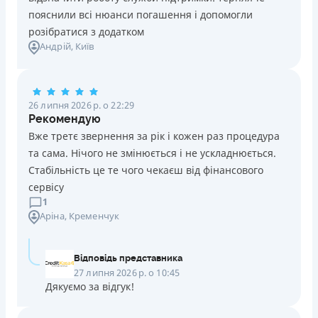
В касах і терміналах відділень
пояснили всі нюанси погашення і допомогли
Онлайн (через сайт або інтернет-банкінг)
розібратися з додатком
Через термінали самообслуговування
Андрій
, Київ
Через термінали Приватбанку
Ліцензія НБУ
Ліцензія переоформлена 27.03.2024 р.
26 липня 2026 р. о 22:29
Вся інформація про кредит
Рекомендую
Вже третє звернення за рік і кожен раз процедура
та сама. Нічого не змінюється і не ускладнюється.
Детальніше
ОТРИМАТИ ПОЗИКУ
Стабільність це те чого чекаєш від фінансового
сервісу
1
Аріна
, Кременчук
Відповідь представника
27 липня 2026 р. о 10:45
Дякуємо за відгук!