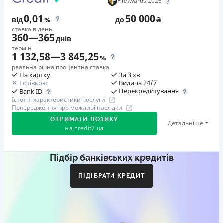
FinAwards 2026
0,01
50 000
від
%
до
₴
ставка в день
360
—
365
днів
термін
1 132,58
—
3 845,25
%
реальна річна процентна ставка
На картку
За 3 хв
Готівкою
Видача 24/7
Перекредитування
Bank ID
Істотні характеристики послуги
Попередження про можливі наслідки
ОТРИМАТИ ПОЗИКУ
Детальніше
на
credit7.ua
Підбір банківських кредитів
Акція: «Кешбек за друга»
Клієнт ділиться реферальним посиланням з другом.
ПІДІБРАТИ КРЕДИТ
Коли друг реєструється та отримує перший кредит
(від 1000 грн), клієнт автоматично отримує 400 грн
кешбеку. Акція триває до 10.12.2026