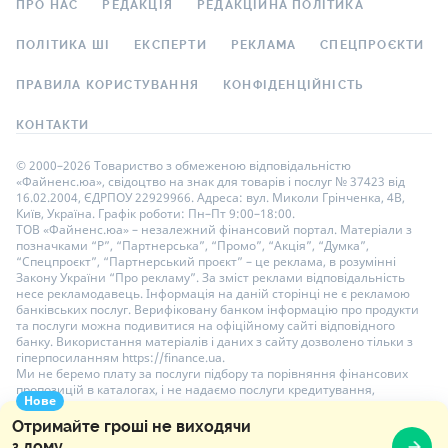
ПРО НАС
РЕДАКЦІЯ
РЕДАКЦІЙНА ПОЛІТИКА
ПОЛІТИКА ШІ
ЕКСПЕРТИ
РЕКЛАМА
СПЕЦПРОЄКТИ
ПРАВИЛА КОРИСТУВАННЯ
КОНФІДЕНЦІЙНІСТЬ
КОНТАКТИ
© 2000–2026 Товариство з обмеженою відповідальністю
«Файненс.юа», свідоцтво на знак для товарів і послуг № 37423 від
16.02.2004, ЄДРПОУ 22929966. Адреса: вул. Миколи Грінченка, 4В,
Київ, Україна. Графік роботи: Пн–Пт 9:00–18:00.
ТОВ «Файненс.юа» – незалежний фінансовий портал. Матеріали з
позначками “Р”, “Партнерська”, “Промо”, “Акція”, “Думка”,
“Спецпроєкт”, “Партнерський проєкт” – це реклама, в розумінні
Закону України “Про рекламу”. За зміст реклами відповідальність
несе рекламодавець. Інформація на даній сторінці не є рекламою
банківських послуг. Верифіковану банком інформацію про продукти
та послуги можна подивитися на офіційному сайті відповідного
банку. Використання матеріалів і даних з сайту дозволено тільки з
гіперпосиланням https://finance.ua.
Ми не беремо плату за послуги підбору та порівняння фінансових
пропозицій в каталогах, і не надаємо послуги кредитування,
Нове
розміщення депозитів і страхування. Ваші особисті дані на сайті
захищені шифруванням AES-256.
Отримайте гроші не виходячи
з дому