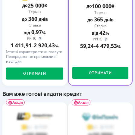
25 000
до
₴
100 000
до
₴
Термін
Термін
360
365
до
днів
до
днів
Ставка
Ставка
0,97
42
від
%
від
%
РРПС
РРПС
1 411,91
2 920,43
59,24
4 479,53
–
%
–
%
Істотні характеристики послуги
Попередження про можливі
наслідки
ОТРИМАТИ
ОТРИМАТИ
Вам вже готові видати кредит
Акція
Акція
37
73
4,1
4,7
50 000
50 000
до
₴
до
₴