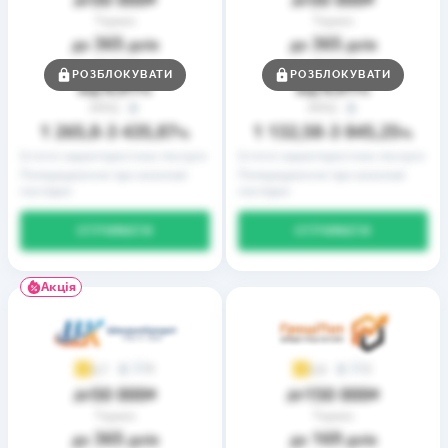
Термін
Термін
365
365
до
днів
до
днів
Ставка
Ставка
РОЗБЛОКУВАТИ
РОЗБЛОКУВАТИ
0,01
0,01
від
%
від
%
РРПС
РРПС
1 265,8
3 435,87
1 132,58
3 845,25
–
%
–
%
Істотні характеристики послуги
Істотні характеристики послуги
Попередження про можливі
Попередження про можливі
наслідки
наслідки
ОТРИМАТИ
ОТРИМАТИ
Акція
9
2
3,7
3,9
50 000
150 000
до
₴
до
₴
Термін
Термін
365
169
до
днів
до
днів