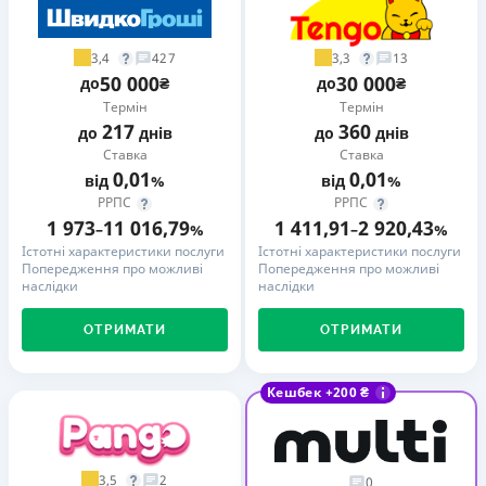
3,4
3,3
427
13
50 000
30 000
до
₴
до
₴
Термін
Термін
217
360
до
днів
до
днів
Ставка
Ставка
0,01
0,01
від
%
від
%
РРПС
РРПС
1 973
11 016,79
1 411,91
2 920,43
–
%
–
%
Істотні характеристики послуги
Істотні характеристики послуги
Попередження про можливі
Попередження про можливі
наслідки
наслідки
ОТРИМАТИ
ОТРИМАТИ
Кешбек +200 ₴
3,5
2
0