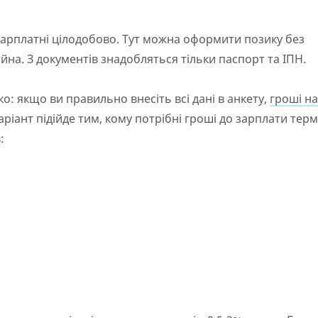
Немає цілодобової підтримки
по телефону, в Viber,
Telegram, Facebook
 зарплатні цілодобово. Тут можна оформити позику без
йна. З документів знадобляться тільки паспорт та ІПН.
 якщо ви правильно внесіть всі дані в анкету,
гроші на
ріант підійде тим, кому потрібні гроші до зарплати терм
: