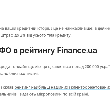
 вашій кредитній історії. І це не найжахливіше: в деяк
штраф до 2% від усього тіла кредиту.
ФО в рейтингу Finance.ua
кредит онлайн щомісяця цікавляться понад 200 000 україн
вано близько тисячі.
 і склав
рейтинг найбільш надійних і клієнтоорієнтовани
чальників і видають мікропозики по всій країні.