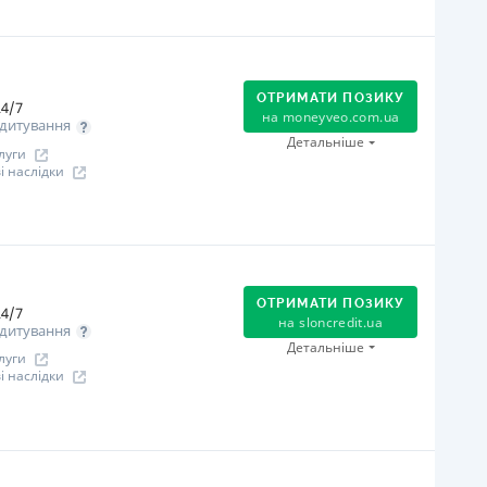
огашення
Оплата на розрахунковий рахунок
Онлайн (через сайт або інтернет-банкінг)
ОТРИМАТИ ПОЗИКУ
Через термінали Приватбанку
4/7
на
moneyveo.com.ua
дитування
Через термінали самообслуговування
Детальніше
луги
Через відділення банків-партнерів
 наслідки
іцензія НБУ
іцензія переоформлена 08.03.2024 р.
огашення
ся інформація про кредит
Оплата на розрахунковий рахунок
Онлайн (через сайт або інтернет-банкінг)
ОТРИМАТИ ПОЗИКУ
4/7
Через термінали Приватбанку
на
sloncredit.ua
дитування
Через відділення банків-партнерів
Детальніше
луги
Через термінали самообслуговування
 наслідки
ільговий період
 дня
огашення
іцензія НБУ
Оплата на розрахунковий рахунок
іцензія переоформлена 08.03.2024 р.