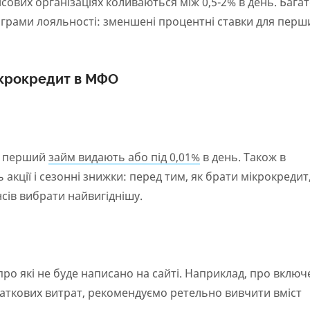
сових організаціях коливаються між 0,5-2% в день. Бага
ограми лояльності: зменшені процентні ставки для перш
ікрокредит в МФО
а, перший
займ видають або під 0,01%
в день. Також в
акції і сезонні знижки: перед тим, як брати мікрокредит
нсів вибрати найвигіднішу.
про які не буде написано на сайті. Наприклад, про включ
даткових витрат, рекомендуємо ретельно вивчити вміст