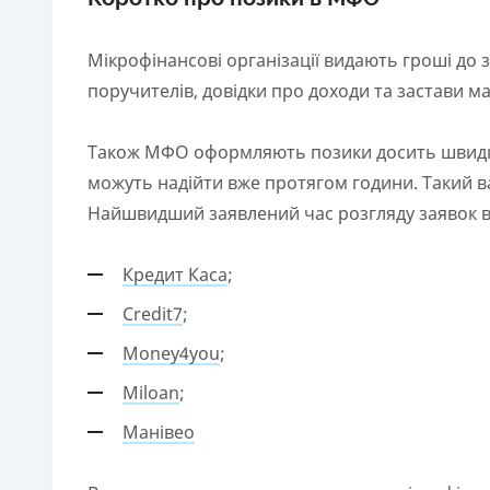
Мікрофінансові організації видають гроші до
поручителів, довідки про доходи та застави ма
Також МФО оформляють позики досить швидко:
можуть надійти вже протягом години. Такий ва
Найшвидший заявлений час розгляду заявок в
Кредит Каса
;
Credit7
;
Money4you
;
Miloan
;
Манівео