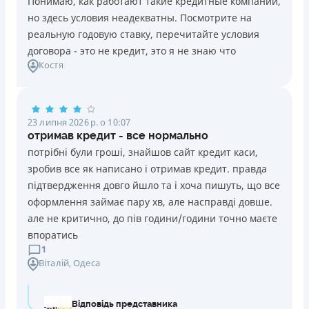
Понимаю, как работают такие кредитные компании,
но здесь условия неадекватны. Посмотрите на
реальную годовую ставку, перечитайте условия
договора - это не кредит, это я не знаю что
Костя
23 липня 2026 р. о 10:07
отримав кредит - все нормально
потрібні були гроші, знайшов сайт кредит каси,
зробив все як написано і отримав кредит. правда
підтвердження довго йшло та і хоча пишуть, що все
оформлення займає пару хв, але насправді довше.
але не критично, до пів години/години точно маєте
впоратись
1
Віталій
, Одеса
Відповідь представника