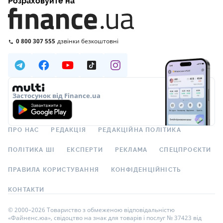
Розраховуйте на
0 800 307 555
дзвінки безкоштовні
Застосунок від Finance.ua
ПРО НАС
РЕДАКЦІЯ
РЕДАКЦІЙНА ПОЛІТИКА
ПОЛІТИКА ШІ
ЕКСПЕРТИ
РЕКЛАМА
СПЕЦПРОЄКТИ
ПРАВИЛА КОРИСТУВАННЯ
КОНФІДЕНЦІЙНІСТЬ
КОНТАКТИ
© 2000–2026 Товариство з обмеженою відповідальністю
«Файненс.юа», свідоцтво на знак для товарів і послуг № 37423 від