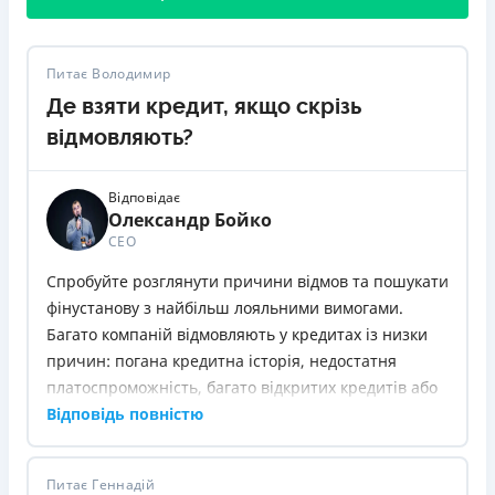
Питає Володимир
Де взяти кредит, якщо скрізь
відмовляють?
Відповідає
Олександр Бойко
СЕО
Спробуйте розглянути причини відмов та пошукати
фінустанову з найбільш лояльними вимогами.
Багато компаній відмовляють у кредитах із низки
причин: погана кредитна історія, недостатня
платоспроможність, багато відкритих кредитів або
неправильно зазначені дані в анкеті.
Відповідь повністю
Почніть очищати свою кредитну історію та
закривати старі борги, щоб збільшити шанс
Питає Геннадій
схвалення. Після цього, ви можете звернутися до: