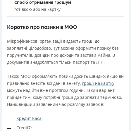
від 0%
Спосіб отримання грошуй
готівкою або на картку
Переваги
Віртуальна картка та кредитний ліміт (з кредитним
лімітом значно більшим за конкурентів)
Коротко про позики в МФО
Безкоштовне зняття кредитних коштів в будь-яком
безконтактному банкоматі України (сума операцій та
Мікрофінансові організації видають гроші до
кількість необмежена)
зарплатні цілодобово. Тут можна оформити позику без
Безкоштовний переказ кредитних коштів з Pluscard
поручителів, довідки про доходи та застави майна. З
на будь-яку картку іншого банку (операція
документів знадобляться тільки паспорт та ІПН.
здійснюється миттєво через застосунок)
Максимальний кредитний ліміт відразу при
Також МФО оформляють позики досить швидко: якщо ви
оформленні картки (до 50 000 грн. при відповідному
правильно внесіть всі дані в анкету,
гроші на картку
доході)
можуть надійти вже протягом години. Такий варіант
Зручний додаток для оформлення та управління
підійде тим, кому потрібні гроші до зарплати терміново.
платіжною карткою та кредитним лімітом (відсутність
Найшвидший заявлений час розгляду заявок в:
необхідності спілкуватися з контакт центром)
Строк користування кредитним лімітом необмежений
Кредит Каса
;
при вчасному обслуговуванні (строк кредитної лінії 5
Credit7
;