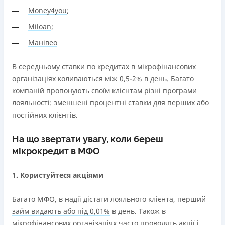
років з можливістю пролонгації)
Money4you
;
Можна використовувати ліміт на будь які споживчі
потреби
Miloan
;
Манівео
Недоліки
Нема програми лояльності для постійних клієнтів
В середньому ставки по кредитах в мікрофінансових
Нема кредиту для юросіб (ФОП)
організаціях коливаються між 0,5-2% в день. Багато
Немає цілодобової підтримки
по телефону, в Viber,
компаній пропонують своїм клієнтам різні програми
Telegram, Facebook
лояльності: зменшені процентні ставки для перших або
Погашення
постійних клієнтів.
Онлайн (через сайт або інтернет-банкінг)
Через термінали самообслуговування
На що звертати увагу, коли береш
Ліцензія НБУ
мікрокредит в МФО
переоформлена НБУ 14.03.2024
1. Користуйтеся акціями
Вся інформація про кредит
Багато МФО, в надії дістати лояльного клієнта, перший
займ видають або під 0,01%
в день. Також в
Детальніше
ОТРИМАТИ ПОЗИКУ
мікрофінансових організаціях часто проводять акції і