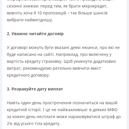
сезонні знижки: перед тим, як брати мікрокредит,
вивчіть хоча б 10 пропозицій – так більше шансів
вибрати найвигіднішу.
2. Уважно читайте договір
У договорі можуть бути вказані деякі нюанси, про які не
буде написано на сайті. Наприклад, про включену у
вартість кредиту страховку. Щоб уникнути додаткових
витрат, рекомендуємо ретельно вивчити вміст
кредитного договору.
3. Розрахуйте дату виплат
Навіть один день прострочення позначиться на вашій
кредитній історії. І це не найжахливіше: в деяких МФО
за кожен день несплати може нараховуватися штраф до
2% від усього тіла кредиту.