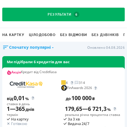
6
РЕЗУЛЬТАТИ
НА КАРТКУ
ЦІЛОДОБОВО
БЕЗ ВІДМОВИ
БЕЗ ДЗВІНКІВ
Г
Спочатку популярні
Оновлено 04.08.2026
Ми підібрали 6 кредитів для вас
Кредит від CreditKasa
Акція
4
314
FinAwards 2026
0,01
100 000
від
%
до
₴
ставка в день
1
—
365
179,65
—
6 721,3
днів
%
термін
реальна річна процентна ставка
На картку
За 3 хв
Готівкою
Видача 24/7