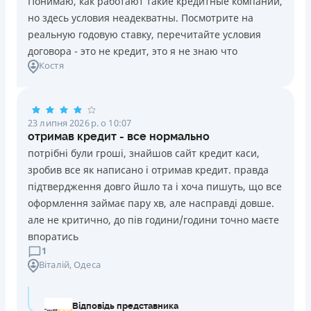
Понимаю, как работают такие кредитные компании,
но здесь условия неадекватны. Посмотрите на
реальную годовую ставку, перечитайте условия
договора - это не кредит, это я не знаю что
Костя
23 липня 2026 р. о 10:07
отримав кредит - все нормально
потрібні були гроші, знайшов сайт кредит каси,
зробив все як написано і отримав кредит. правда
підтвердження довго йшло та і хоча пишуть, що все
оформлення займає пару хв, але насправді довше.
але не критично, до пів години/години точно маєте
впоратись
1
Віталій
, Одеса
Відповідь представника