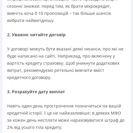
сезонні знижки: перед тим, як брати мікрокредит,
вивчіть хоча б 10 пропозицій – так більше шансів
вибрати найвигіднішу.
2. Уважно читайте договір
У договорі можуть бути вказані деякі нюанси, про які не
буде написано на сайті. Наприклад, про включену у
вартість кредиту страховку. Щоб уникнути додаткових
витрат, рекомендуємо ретельно вивчити вміст
кредитного договору.
3. Розрахуйте дату виплат
Навіть один день прострочення позначиться на вашій
кредитній історії. І це не найжахливіше: в деяких МФО
за кожен день несплати може нараховуватися штраф до
2% від усього тіла кредиту.