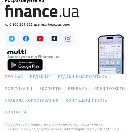
Розраховуйте на
0 800 307 555
дзвінки безкоштовні
Застосунок від Finance.ua
ПРО НАС
РЕДАКЦІЯ
РЕДАКЦІЙНА ПОЛІТИКА
ПОЛІТИКА ШІ
ЕКСПЕРТИ
РЕКЛАМА
СПЕЦПРОЄКТИ
ПРАВИЛА КОРИСТУВАННЯ
КОНФІДЕНЦІЙНІСТЬ
КОНТАКТИ
© 2000–2026 Товариство з обмеженою відповідальністю
«Файненс.юа», свідоцтво на знак для товарів і послуг № 37423 від