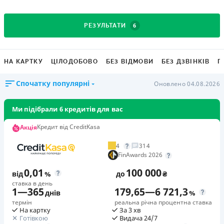
6
РЕЗУЛЬТАТИ
НА КАРТКУ
ЦІЛОДОБОВО
БЕЗ ВІДМОВИ
БЕЗ ДЗВІНКІВ
Г
Спочатку популярні
Оновлено 04.08.2026
Ми підібрали 6 кредитів для вас
Кредит від CreditKasa
Акція
4
314
FinAwards 2026
0,01
100 000
від
%
до
₴
ставка в день
1
—
365
179,65
—
6 721,3
днів
%
термін
реальна річна процентна ставка
На картку
За 3 хв
Готівкою
Видача 24/7