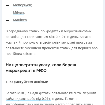
років з можливістю пролонгації)
Money4you
;
Можна використовувати ліміт на будь які споживчі
потреби
Miloan
;
Манівео
Недоліки
Нема програми лояльності для постійних клієнтів
В середньому ставки по кредитах в мікрофінансових
Нема кредиту для юросіб (ФОП)
організаціях коливаються між 0,5-2% в день. Багато
Немає цілодобової підтримки
по телефону, в Viber,
компаній пропонують своїм клієнтам різні програми
Telegram, Facebook
лояльності: зменшені процентні ставки для перших або
Погашення
постійних клієнтів.
Онлайн (через сайт або інтернет-банкінг)
Через термінали самообслуговування
На що звертати увагу, коли береш
Ліцензія НБУ
мікрокредит в МФО
переоформлена НБУ 14.03.2024
1. Користуйтеся акціями
Вся інформація про кредит
Багато МФО, в надії дістати лояльного клієнта, перший
займ видають або під 0,01%
в день. Також в
Детальніше
ОТРИМАТИ ПОЗИКУ
мікрофінансових організаціях часто проводять акції і