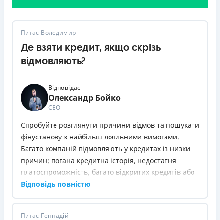
Питає Володимир
Де взяти кредит, якщо скрізь
відмовляють?
Відповідає
Олександр Бойко
СЕО
Спробуйте розглянути причини відмов та пошукати
фінустанову з найбільш лояльними вимогами.
Багато компаній відмовляють у кредитах із низки
причин: погана кредитна історія, недостатня
платоспроможність, багато відкритих кредитів або
неправильно зазначені дані в анкеті.
Відповідь повністю
Почніть очищати свою кредитну історію та
закривати старі борги, щоб збільшити шанс
Питає Геннадій
схвалення. Після цього, ви можете звернутися до: