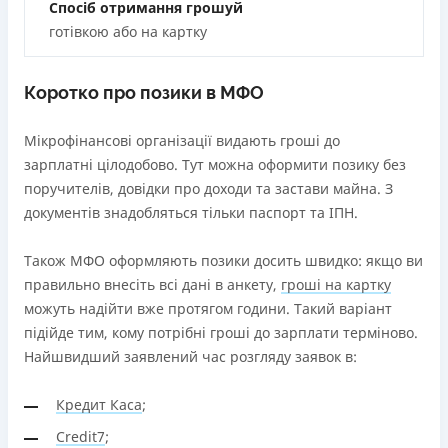
від 0%
Спосіб отримання грошуй
готівкою або на картку
Переваги
Віртуальна картка та кредитний ліміт (з кредитним
лімітом значно більшим за конкурентів)
Коротко про позики в МФО
Безкоштовне зняття кредитних коштів в будь-яком
безконтактному банкоматі України (сума операцій та
Мікрофінансові організації видають гроші до
кількість необмежена)
зарплатні цілодобово. Тут можна оформити позику без
Безкоштовний переказ кредитних коштів з Pluscard
поручителів, довідки про доходи та застави майна. З
на будь-яку картку іншого банку (операція
документів знадобляться тільки паспорт та ІПН.
здійснюється миттєво через застосунок)
Максимальний кредитний ліміт відразу при
Також МФО оформляють позики досить швидко: якщо ви
оформленні картки (до 50 000 грн. при відповідному
правильно внесіть всі дані в анкету,
гроші на картку
доході)
можуть надійти вже протягом години. Такий варіант
Зручний додаток для оформлення та управління
підійде тим, кому потрібні гроші до зарплати терміново.
платіжною карткою та кредитним лімітом (відсутність
Найшвидший заявлений час розгляду заявок в:
необхідності спілкуватися з контакт центром)
Строк користування кредитним лімітом необмежений
Кредит Каса
;
при вчасному обслуговуванні (строк кредитної лінії 5
Credit7
;