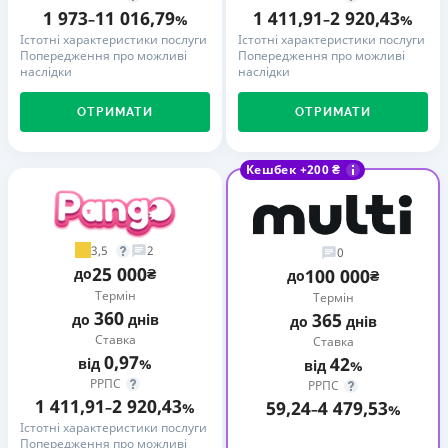
1 973
11 016,79
1 411,91
2 920,43
–
%
–
%
Істотні характеристики послуги
Істотні характеристики послуги
Попередження про можливі
Попередження про можливі
наслідки
наслідки
ОТРИМАТИ
ОТРИМАТИ
Кешбек +200 ₴
3,5
2
0
25 000
до
₴
100 000
до
₴
Термін
Термін
360
365
до
днів
до
днів
Ставка
Ставка
0,97
42
від
%
від
%
РРПС
РРПС
1 411,91
2 920,43
59,24
4 479,53
–
%
–
%
Істотні характеристики послуги
Попередження про можливі