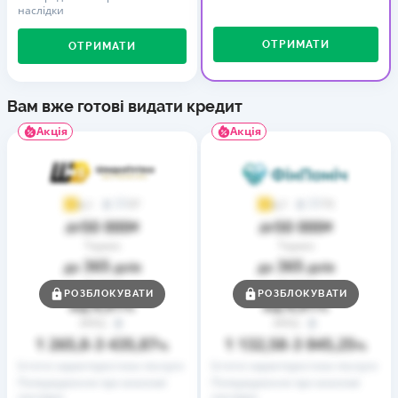
наслідки
ОТРИМАТИ
ОТРИМАТИ
Вам вже готові видати кредит
Акція
Акція
37
73
4,1
4,7
50 000
50 000
до
₴
до
₴
Термін
Термін
365
365
до
днів
до
днів
Ставка
Ставка
РОЗБЛОКУВАТИ
РОЗБЛОКУВАТИ
0,01
0,01
від
%
від
%
РРПС
РРПС
1 265,8
3 435,87
1 132,58
3 845,25
–
%
–
%
Істотні характеристики послуги
Істотні характеристики послуги
Попередження про можливі
Попередження про можливі
наслідки
наслідки