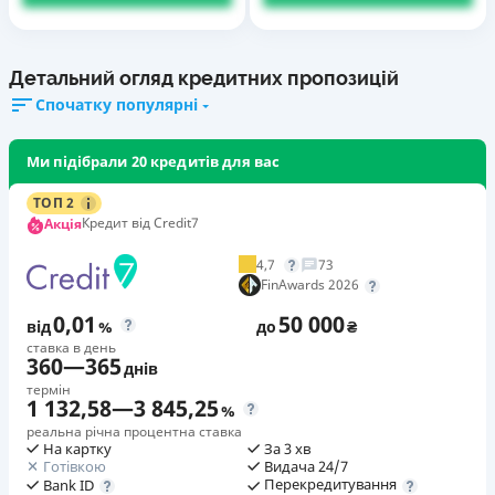
Детальний огляд кредитних пропозицій
Спочатку популярні
Ми підібрали 20 кредитів для вас
ТОП 2
Кредит від Credit7
Акція
4,7
73
FinAwards 2026
0,01
50 000
від
%
до
₴
ставка в день
360
—
365
днів
термін
1 132,58
—
3 845,25
%
реальна річна процентна ставка
На картку
За 3 хв
Готівкою
Видача 24/7
Перекредитування
Bank ID