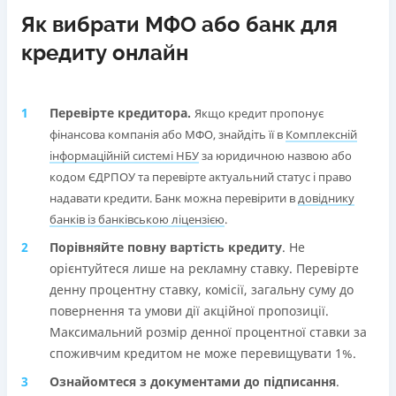
Як вибрати МФО або банк для
кредиту онлайн
Перевірте кредитора.
Якщо кредит пропонує
фінансова компанія або МФО, знайдіть її в
Комплексній
інформаційній системі НБУ
за юридичною назвою або
кодом ЄДРПОУ та перевірте актуальний статус і право
надавати кредити. Банк можна перевірити в
довіднику
банків із банківською ліцензією
.
Порівняйте повну вартість кредиту
. Не
орієнтуйтеся лише на рекламну ставку. Перевірте
денну процентну ставку, комісії, загальну суму до
повернення та умови дії акційної пропозиції.
Максимальний розмір денної процентної ставки за
споживчим кредитом не може перевищувати 1%.
Ознайомтеся з документами до підписання
.