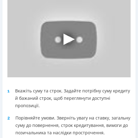
Погашення
Оплата на розрахунковий рахунок
Онлайн (через сайт або інтернет-банкінг)
Через термінали Приватбанку
Через термінали самообслуговування
Ліцензія НБУ
Ліцензія переоформлена 18.03.2024 р.
Вся інформація про кредит
Детальніше
ОТРИМАТИ ПОЗИКУ
Вкажіть суму та строк. Задайте потрібну суму кредиту
1
й бажаний строк, щоб переглянути доступні
пропозиції.
Порівняйте умови. Зверніть увагу на ставку, загальну
2
суму до повернення, строк кредитування, вимоги до
позичальника та наслідки прострочення.