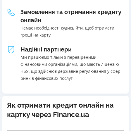
Щомісячна комісія
Погашення
Замовлення та отримання кредиту
В касах і терміналах відділень
від 0%
онлайн
Онлайн (через сайт або інтернет-банкінг)
Переваги
Немає необхідності кудись йти, щоб отримати
Через термінали самообслуговування
Акція: ставка 0,01% на перший платіж за умови
гроші на карту
Через термінали Приватбанку
використання промокоду;
Ліцензія НБУ
Швидкий онлайн кредит на банківську картку без
Надійні партнери
Ліцензія переоформлена 27.03.2024 р.
застави та поручителів;
Ми працюємо тільки з перевіреними
Вся інформація про кредит
Процес повністю автоматизований і займає до 5
фінансовими організаціями, що мають ліцензію
хвилин;
НБУ, що здійснює державне регулювання у сфері
Видача коштів відбувається цілодобово по всій
ринків фінансових послуг
Детальніше
ОТРИМАТИ ПОЗИКУ
території України;
Верифікація BankID.
Недоліки
Як отримати кредит онлайн на
Нема програми лояльності для постійних клієнтів
картку через Finance.ua
Нема кредиту для юросіб (ФОП)
Немає цілодобової підтримки
по телефону, в Viber,
Telegram, Facebook