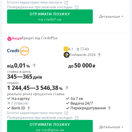
Істотні характеристики послуги
Попередження про можливі наслідки
ОТРИМАТИ ПОЗИКУ
Детальніше
на
credit7.ua
Акція: «Кешбек за друга»
Кредит від CreditPlus
Акція
Клієнт ділиться реферальним посиланням з другом.
4,1
43
Коли друг реєструється та отримує перший кредит
FinAwards 2026
(від 1000 грн), клієнт автоматично отримує 400 грн
0,01
50 000
кешбеку. Акція триває до 10.12.2026
від
%
до
₴
ставка в день
345
—
365
днів
🥉 Бронза FinAwards 2026
термін
Бронзовий призер FinAwards 2026 «Найкраща програма
1 244,45
—
3 546,38
%
лояльності»
реальна річна процентна ставка
На картку
За 7 хв
Перший займ
Готівкою
Видача 24/7
вiд 0,01%/день до 30 000 ₴
Перекредитування
Bank ID
Істотні характеристики послуги
Повторний займ
Попередження про можливі наслідки
вiд 0,95%/день до 50 000 ₴
ОТРИМАТИ ПОЗИКУ
Детальніше
Додаткова комісія за дострокове погашення
на
creditplus.ua