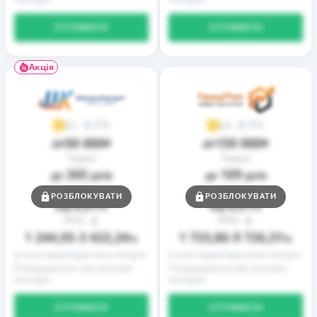
ОТРИМАТИ
ОТРИМАТИ
Акція
9
2
3,7
3,9
50 000
150 000
до
₴
до
₴
Термін
Термін
365
169
до
днів
до
днів
Ставка
Ставка
РОЗБЛОКУВАТИ
РОЗБЛОКУВАТИ
0,01
0,01
від
%
від
%
РРПС
РРПС
1 244,55
3 422,24
1 733,86
9 726,31
–
%
–
%
Істотні характеристики послуги
Істотні характеристики послуги
Попередження про можливі
Попередження про можливі
наслідки
наслідки
ОТРИМАТИ
ОТРИМАТИ