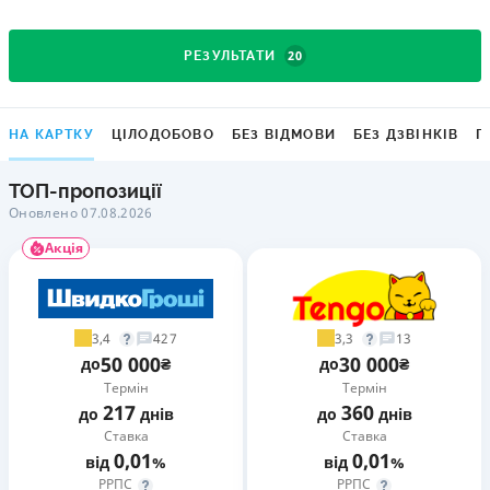
20
РЕЗУЛЬТАТИ
НА КАРТКУ
ЦІЛОДОБОВО
БЕЗ ВІДМОВИ
БЕЗ ДЗВІНКІВ
Г
ТОП-пропозиції
Оновлено 07.08.2026
Акція
3,4
3,3
427
13
50 000
30 000
до
₴
до
₴
Термін
Термін
217
360
до
днів
до
днів
Ставка
Ставка
0,01
0,01
від
%
від
%
РРПС
РРПС