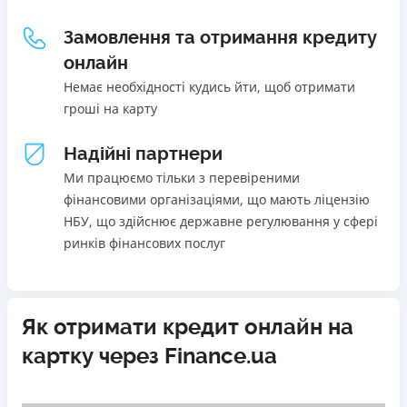
Щомісячна комісія
Погашення
Замовлення та отримання кредиту
В касах і терміналах відділень
від 0%
онлайн
Онлайн (через сайт або інтернет-банкінг)
Переваги
Немає необхідності кудись йти, щоб отримати
Через термінали самообслуговування
Акція: ставка 0,01% на перший платіж за умови
гроші на карту
Через термінали Приватбанку
використання промокоду;
Ліцензія НБУ
Швидкий онлайн кредит на банківську картку без
Надійні партнери
Ліцензія переоформлена 27.03.2024 р.
застави та поручителів;
Ми працюємо тільки з перевіреними
Вся інформація про кредит
Процес повністю автоматизований і займає до 5
фінансовими організаціями, що мають ліцензію
хвилин;
НБУ, що здійснює державне регулювання у сфері
Видача коштів відбувається цілодобово по всій
ринків фінансових послуг
Детальніше
ОТРИМАТИ ПОЗИКУ
території України;
Верифікація BankID.
Недоліки
Як отримати кредит онлайн на
Нема програми лояльності для постійних клієнтів
картку через Finance.ua
Нема кредиту для юросіб (ФОП)
Немає цілодобової підтримки
по телефону, в Viber,
Telegram, Facebook