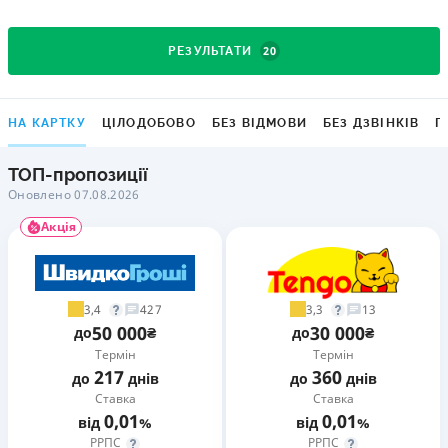
20
РЕЗУЛЬТАТИ
НА КАРТКУ
ЦІЛОДОБОВО
БЕЗ ВІДМОВИ
БЕЗ ДЗВІНКІВ
Г
ТОП-пропозиції
Оновлено 07.08.2026
Акція
3,4
3,3
427
13
50 000
30 000
до
₴
до
₴
Термін
Термін
217
360
до
днів
до
днів
Ставка
Ставка
0,01
0,01
від
%
від
%
РРПС
РРПС