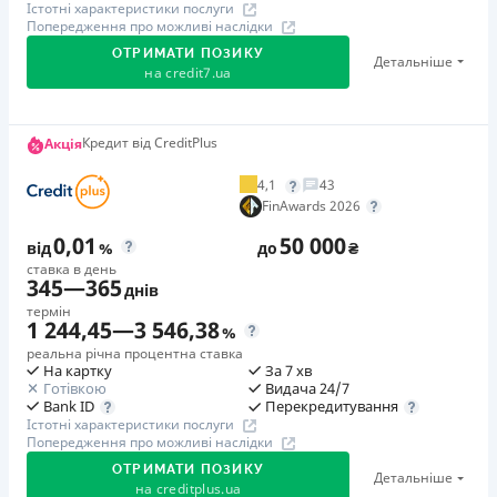
Істотні характеристики послуги
Попередження про можливі наслідки
ОТРИМАТИ ПОЗИКУ
Детальніше
на
credit7.ua
Акція: «Кешбек за друга»
Кредит від CreditPlus
Акція
Клієнт ділиться реферальним посиланням з другом.
4,1
43
Коли друг реєструється та отримує перший кредит
FinAwards 2026
(від 1000 грн), клієнт автоматично отримує 400 грн
0,01
50 000
кешбеку. Акція триває до 10.12.2026
від
%
до
₴
ставка в день
345
—
365
днів
🥉 Бронза FinAwards 2026
термін
Бронзовий призер FinAwards 2026 «Найкраща програма
1 244,45
—
3 546,38
%
лояльності»
реальна річна процентна ставка
На картку
За 7 хв
Перший займ
Готівкою
Видача 24/7
вiд 0,01%/день до 30 000 ₴
Перекредитування
Bank ID
Істотні характеристики послуги
Повторний займ
Попередження про можливі наслідки
вiд 0,95%/день до 50 000 ₴
ОТРИМАТИ ПОЗИКУ
Детальніше
Додаткова комісія за дострокове погашення
на
creditplus.ua