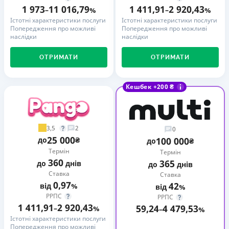
1 973
11 016,79
1 411,91
2 920,43
–
%
–
%
Істотні характеристики послуги
Істотні характеристики послуги
Попередження про можливі
Попередження про можливі
наслідки
наслідки
ОТРИМАТИ
ОТРИМАТИ
Кешбек +200 ₴
3,5
2
0
25 000
до
₴
100 000
до
₴
Термін
Термін
360
365
до
днів
до
днів
Ставка
Ставка
0,97
42
від
%
від
%
РРПС
РРПС
1 411,91
2 920,43
59,24
4 479,53
–
%
–
%
Істотні характеристики послуги
Попередження про можливі