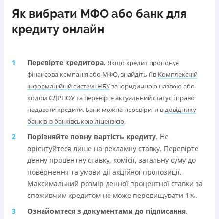
Як вибрати МФО або банк для
кредиту онлайн
Перевірте кредитора.
Якщо кредит пропонує
фінансова компанія або МФО, знайдіть її в
Комплексній
інформаційній системі НБУ
за юридичною назвою або
кодом ЄДРПОУ та перевірте актуальний статус і право
надавати кредити. Банк можна перевірити в
довіднику
банків із банківською ліцензією
.
Порівняйте повну вартість кредиту
. Не
орієнтуйтеся лише на рекламну ставку. Перевірте
денну процентну ставку, комісії, загальну суму до
повернення та умови дії акційної пропозиції.
Максимальний розмір денної процентної ставки за
споживчим кредитом не може перевищувати 1%.
Ознайомтеся з документами до підписання
.