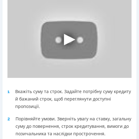
Погашення
Оплата на розрахунковий рахунок
Онлайн (через сайт або інтернет-банкінг)
Через термінали Приватбанку
Через термінали самообслуговування
Ліцензія НБУ
Ліцензія переоформлена 18.03.2024 р.
Вся інформація про кредит
Детальніше
ОТРИМАТИ ПОЗИКУ
Вкажіть суму та строк. Задайте потрібну суму кредиту
1
й бажаний строк, щоб переглянути доступні
пропозиції.
Порівняйте умови. Зверніть увагу на ставку, загальну
2
суму до повернення, строк кредитування, вимоги до
позичальника та наслідки прострочення.