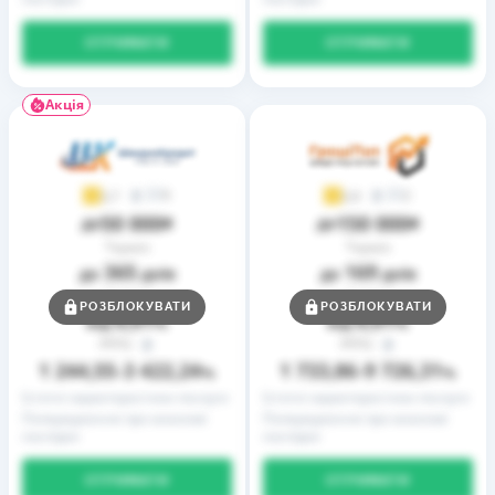
ОТРИМАТИ
ОТРИМАТИ
Акція
9
2
3,7
3,9
50 000
150 000
до
₴
до
₴
Термін
Термін
365
169
до
днів
до
днів
Ставка
Ставка
РОЗБЛОКУВАТИ
РОЗБЛОКУВАТИ
0,01
0,01
від
%
від
%
РРПС
РРПС
1 244,55
3 422,24
1 733,86
9 726,31
–
%
–
%
Істотні характеристики послуги
Істотні характеристики послуги
Попередження про можливі
Попередження про можливі
наслідки
наслідки
ОТРИМАТИ
ОТРИМАТИ