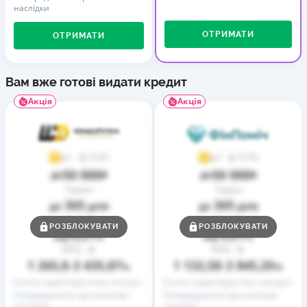
наслідки
ОТРИМАТИ
ОТРИМАТИ
Вам вже готові видати кредит
Акція
Акція
37
73
4,1
4,7
50 000
50 000
до
₴
до
₴
Термін
Термін
365
365
до
днів
до
днів
Ставка
Ставка
РОЗБЛОКУВАТИ
РОЗБЛОКУВАТИ
0,01
0,01
від
%
від
%
РРПС
РРПС
1 265,8
3 435,87
1 132,58
3 845,25
–
%
–
%
Істотні характеристики послуги
Істотні характеристики послуги
Попередження про можливі
Попередження про можливі
наслідки
наслідки