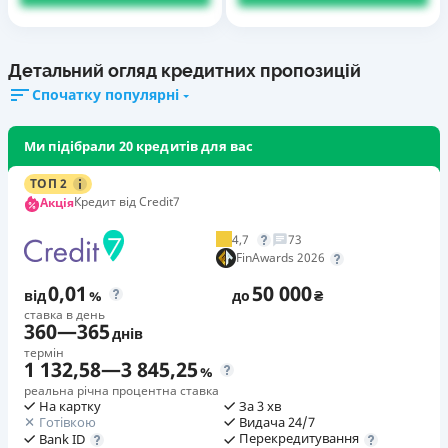
Детальний огляд кредитних пропозицій
Спочатку популярні
Ми підібрали 20 кредитів для вас
ТОП 2
Кредит від Credit7
Акція
4,7
73
FinAwards 2026
0,01
50 000
від
%
до
₴
ставка в день
360
—
365
днів
термін
1 132,58
—
3 845,25
%
реальна річна процентна ставка
На картку
За 3 хв
Готівкою
Видача 24/7
Перекредитування
Bank ID