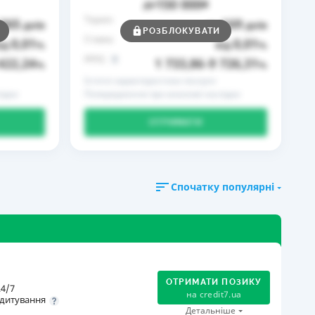
150 000
до
₴
Термін
365
169
днів
до
днів
РОЗБЛОКУВАТИ
Ставка
0,01
0,01
ід
%
від
%
РРПС
422,24
1 733,86
9 726,31
%
–
%
Істотні характеристики послуги
ідки
Попередження про можливі наслідки
ОТРИМАТИ
Спочатку популярні
ОТРИМАТИ ПОЗИКУ
4/7
на
credit7.ua
дитування
Детальніше