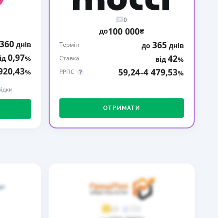
КИ ПО
0
ВАННЮ
100 000
до
₴
360
365
днів
ХОВІ ПОЛІСИ
Термін
до
днів
0,97
42
ід
%
Ставка
від
%
І КОМПАНІЇ
920,43
59,24
4 479,53
%
РРПС
–
%
 ПРО СТРАХОВІ
ідки
Ї
ОТРИМАТИ
А І ОПЛАТА
И
2
3,9