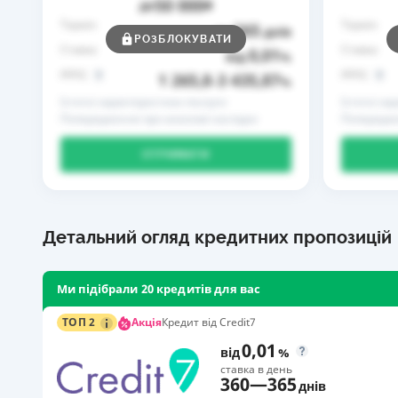
50 000
до
₴
Термін
Термін
365
до
днів
РОЗБЛОКУВАТИ
Ставка
Ставка
0,01
від
%
РРПС
РРПС
1 265,8
3 435,87
–
%
Істотні характеристики послуги
Істотні ха
Попередження про можливі наслідки
Попередже
ОТРИМАТИ
Детальний огляд кредитних пропозицій
Ми підібрали 20 кредитів для вас
Акція
ТОП 2
Кредит від Credit7
0,01
від
%
ставка в день
360
—
365
днів