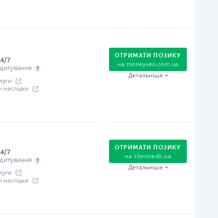
ся інформація про кредит
огашення
Оплата на розрахунковий рахунок
Онлайн (через сайт або інтернет-банкінг)
ОТРИМАТИ ПОЗИКУ
Через термінали Приватбанку
4/7
на
moneyveo.com.ua
дитування
Через термінали самообслуговування
Детальніше
луги
іцензія НБУ
 наслідки
іцензія переоформлена 21.03.2024 р.
ся інформація про кредит
огашення
Оплата на розрахунковий рахунок
Онлайн (через сайт або інтернет-банкінг)
ОТРИМАТИ ПОЗИКУ
4/7
Через термінали Приватбанку
на
sloncredit.ua
дитування
Через відділення банків-партнерів
Детальніше
луги
Через термінали самообслуговування
 наслідки
ільговий період
 дня
огашення
іцензія НБУ