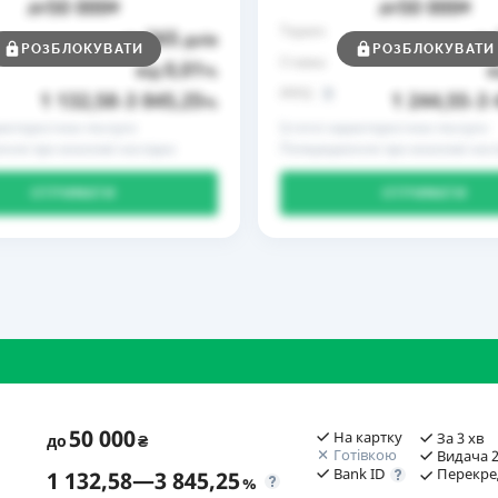
50 000
50 000
до
₴
до
₴
Термін
365
до
днів
до
РОЗБЛОКУВАТИ
РОЗБЛОКУВАТИ
Ставка
0,01
від
%
в
РРПС
1 132,58
3 845,25
1 244,55
3 
–
%
–
рактеристики послуги
Істотні характеристики послуги
ння про можливі наслідки
Попередження про можливі насл
ОТРИМАТИ
ОТРИМАТИ
50 000
На картку
За 3 хв
до
₴
Готівкою
Видача 2
Bank ID
Перекре
1 132,58
—
3 845,25
%