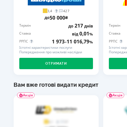
3,4
427
50 000
до
₴
217
Термін
Термін
до
днів
0,01
Ставка
Ставка
від
%
1 973
11 016,79
РРПС
РРПС
–
%
Істотні характеристики послуги
Істотні ха
Попередження про можливі наслідки
Попередже
ОТРИМАТИ
Вам вже готові видати кредит
Акція
Акція
37
4,1