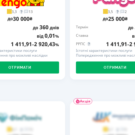
РЕЙТИНГ ДЕБЕТОВИХ
ПУТІВНИ
3,3
3,5
13
2
КАРТОК
СТРАХУ
30 000
25 000
до
₴
до
₴
360
Термін
до
днів
до
ЩОМІСЯЧНИЙ ОГЛЯД
ВСІ СТРА
КЕШБЕКУ
0,01
Ставка
від
%
в
СТРАХОВ
1 411,91
2 920,43
1 411,91
2 
РРПС
–
%
–
ПУТІВНИКИ ПО
рактеристики послуги
Істотні характеристики послуги
БАНКІВСЬКИХ КАРТКАХ
ВІДГУКИ
ння про можливі наслідки
Попередження про можливі насл
КОМПАНІ
ОТРИМАТИ
ОТРИМАТИ
ДОСТАВК
КОНТАКТ
Акція
73
9
4,7
3,7