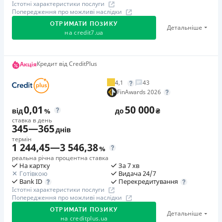
Істотні характеристики послуги
Попередження про можливі наслідки
ОТРИМАТИ ПОЗИКУ
Детальніше
на
credit7.ua
Акція: «Кешбек за друга»
Кредит від CreditPlus
Акція
Клієнт ділиться реферальним посиланням з другом.
4,1
43
Коли друг реєструється та отримує перший кредит
FinAwards 2026
(від 1000 грн), клієнт автоматично отримує 400 грн
0,01
50 000
кешбеку. Акція триває до 10.12.2026
від
%
до
₴
ставка в день
345
—
365
днів
🥉 Бронза FinAwards 2026
термін
Бронзовий призер FinAwards 2026 «Найкраща програма
1 244,45
—
3 546,38
%
лояльності»
реальна річна процентна ставка
На картку
За 7 хв
Перший займ
Готівкою
Видача 24/7
вiд 0,01%/день до 30 000 ₴
Перекредитування
Bank ID
Істотні характеристики послуги
Повторний займ
Попередження про можливі наслідки
вiд 0,95%/день до 50 000 ₴
ОТРИМАТИ ПОЗИКУ
Детальніше
Додаткова комісія за дострокове погашення
на
creditplus.ua