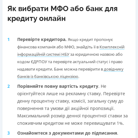
Як вибрати МФО або банк для
кредиту онлайн
Перевірте кредитора.
Якщо кредит пропонує
фінансова компанія або МФО, знайдіть її в
Комплексній
інформаційній системі НБУ
за юридичною назвою або
кодом ЄДРПОУ та перевірте актуальний статус і право
надавати кредити. Банк можна перевірити в
довіднику
банків із банківською ліцензією
.
Порівняйте повну вартість кредиту
. Не
орієнтуйтеся лише на рекламну ставку. Перевірте
денну процентну ставку, комісії, загальну суму до
повернення та умови дії акційної пропозиції.
Максимальний розмір денної процентної ставки за
споживчим кредитом не може перевищувати 1%.
Ознайомтеся з документами до підписання
.