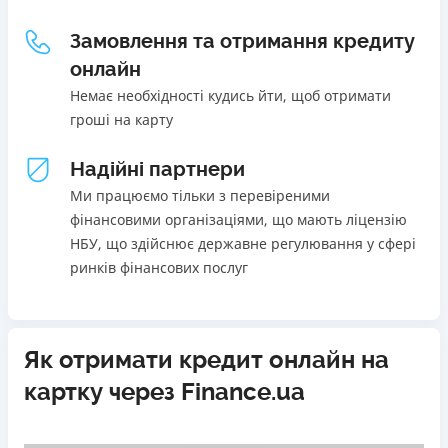
Щомісячна комісія
Погашення
Замовлення та отримання кредиту
В касах і терміналах відділень
від 0%
онлайн
Онлайн (через сайт або інтернет-банкінг)
Переваги
Немає необхідності кудись йти, щоб отримати
Через термінали самообслуговування
Акція: ставка 0,01% на перший платіж за умови
гроші на карту
Через термінали Приватбанку
використання промокоду;
Ліцензія НБУ
Швидкий онлайн кредит на банківську картку без
Надійні партнери
Ліцензія переоформлена 27.03.2024 р.
застави та поручителів;
Ми працюємо тільки з перевіреними
Вся інформація про кредит
Процес повністю автоматизований і займає до 5
фінансовими організаціями, що мають ліцензію
хвилин;
НБУ, що здійснює державне регулювання у сфері
Видача коштів відбувається цілодобово по всій
ринків фінансових послуг
Детальніше
ОТРИМАТИ ПОЗИКУ
території України;
Верифікація BankID.
Недоліки
Як отримати кредит онлайн на
Нема програми лояльності для постійних клієнтів
картку через Finance.ua
Нема кредиту для юросіб (ФОП)
Немає цілодобової підтримки
по телефону, в Viber,
Telegram, Facebook