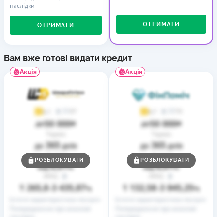
наслідки
ОТРИМАТИ
ОТРИМАТИ
Вам вже готові видати кредит
Акція
Акція
37
73
4,1
4,7
50 000
50 000
до
₴
до
₴
Термін
Термін
365
365
до
днів
до
днів
Ставка
Ставка
РОЗБЛОКУВАТИ
РОЗБЛОКУВАТИ
0,01
0,01
від
%
від
%
РРПС
РРПС
1 265,8
3 435,87
1 132,58
3 845,25
–
%
–
%
Істотні характеристики послуги
Істотні характеристики послуги
Попередження про можливі
Попередження про можливі
наслідки
наслідки