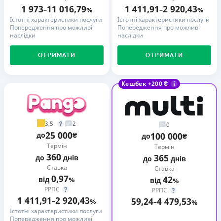
1 973
11 016,79
1 411,91
2 920,43
–
%
–
%
Істотні характеристики послуги
Істотні характеристики послуги
Попередження про можливі
Попередження про можливі
наслідки
наслідки
ОТРИМАТИ
ОТРИМАТИ
Кешбек +200 ₴
3,5
2
0
25 000
до
₴
100 000
до
₴
Термін
Термін
360
365
до
днів
до
днів
Ставка
Ставка
0,97
42
від
%
від
%
РРПС
РРПС
1 411,91
2 920,43
59,24
4 479,53
–
%
–
%
Істотні характеристики послуги
Попередження про можливі