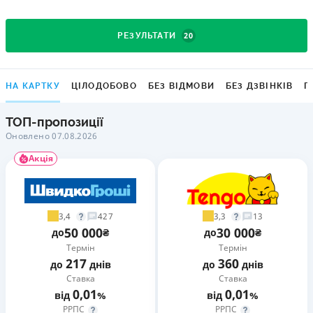
20
РЕЗУЛЬТАТИ
НА КАРТКУ
ЦІЛОДОБОВО
БЕЗ ВІДМОВИ
БЕЗ ДЗВІНКІВ
Г
ТОП-пропозиції
Оновлено 07.08.2026
Акція
3,4
3,3
427
13
50 000
30 000
до
₴
до
₴
Термін
Термін
217
360
до
днів
до
днів
Ставка
Ставка
0,01
0,01
від
%
від
%
РРПС
РРПС