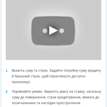
Погашення
Оплата на розрахунковий рахунок
Онлайн (через сайт або інтернет-банкінг)
Через термінали Приватбанку
Через термінали самообслуговування
Ліцензія НБУ
Ліцензія переоформлена 18.03.2024 р.
Вся інформація про кредит
Детальніше
ОТРИМАТИ ПОЗИКУ
Вкажіть суму та строк. Задайте потрібну суму кредиту
1
й бажаний строк, щоб переглянути доступні
пропозиції.
Порівняйте умови. Зверніть увагу на ставку, загальну
2
суму до повернення, строк кредитування, вимоги до
позичальника та наслідки прострочення.