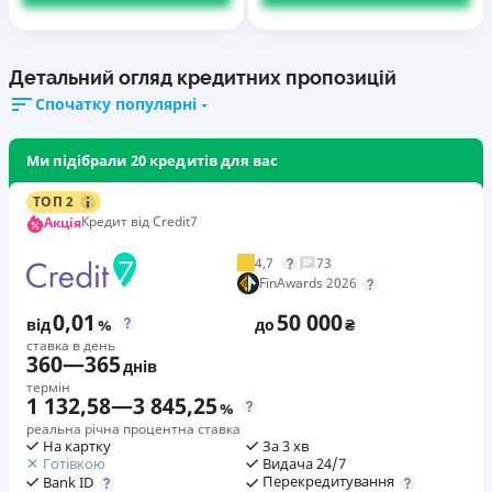
Детальний огляд кредитних пропозицій
Спочатку популярні
Ми підібрали 20 кредитів для вас
ТОП 2
Кредит від Credit7
Акція
4,7
73
FinAwards 2026
0,01
50 000
від
%
до
₴
ставка в день
360
—
365
днів
термін
1 132,58
—
3 845,25
%
реальна річна процентна ставка
На картку
За 3 хв
Готівкою
Видача 24/7
Перекредитування
Bank ID