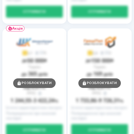
ОТРИМАТИ
ОТРИМАТИ
Акція
9
2
3,7
3,9
50 000
150 000
до
₴
до
₴
Термін
Термін
365
169
до
днів
до
днів
Ставка
Ставка
РОЗБЛОКУВАТИ
РОЗБЛОКУВАТИ
0,01
0,01
від
%
від
%
РРПС
РРПС
1 244,55
3 422,24
1 733,86
9 726,31
–
%
–
%
Істотні характеристики послуги
Істотні характеристики послуги
Попередження про можливі
Попередження про можливі
наслідки
наслідки
ОТРИМАТИ
ОТРИМАТИ