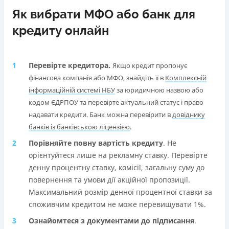
Як вибрати МФО або банк для
кредиту онлайн
Перевірте кредитора.
Якщо кредит пропонує
фінансова компанія або МФО, знайдіть її в
Комплексній
інформаційній системі НБУ
за юридичною назвою або
кодом ЄДРПОУ та перевірте актуальний статус і право
надавати кредити. Банк можна перевірити в
довіднику
банків із банківською ліцензією
.
Порівняйте повну вартість кредиту
. Не
орієнтуйтеся лише на рекламну ставку. Перевірте
денну процентну ставку, комісії, загальну суму до
повернення та умови дії акційної пропозиції.
Максимальний розмір денної процентної ставки за
споживчим кредитом не може перевищувати 1%.
Ознайомтеся з документами до підписання
.