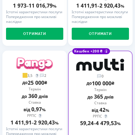
1 973
11 016,79
1 411,91
2 920,43
–
%
–
%
Істотні характеристики послуги
Істотні характеристики послуги
Попередження про можливі
Попередження про можливі
наслідки
наслідки
ОТРИМАТИ
ОТРИМАТИ
Кешбек +200 ₴
3,5
2
0
25 000
до
₴
100 000
до
₴
Термін
Термін
360
365
до
днів
до
днів
Ставка
Ставка
0,97
42
від
%
від
%
РРПС
РРПС
1 411,91
2 920,43
59,24
4 479,53
–
%
–
%
Істотні характеристики послуги
Попередження про можливі