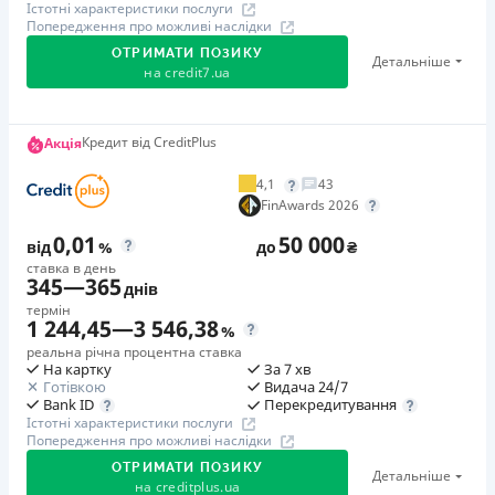
Істотні характеристики послуги
Попередження про можливі наслідки
ОТРИМАТИ ПОЗИКУ
Детальніше
на
credit7.ua
Акція: «Кешбек за друга»
Кредит від CreditPlus
Акція
Клієнт ділиться реферальним посиланням з другом.
4,1
43
Коли друг реєструється та отримує перший кредит
FinAwards 2026
(від 1000 грн), клієнт автоматично отримує 400 грн
0,01
50 000
кешбеку. Акція триває до 10.12.2026
від
%
до
₴
ставка в день
345
—
365
днів
🥉 Бронза FinAwards 2026
термін
Бронзовий призер FinAwards 2026 «Найкраща програма
1 244,45
—
3 546,38
%
лояльності»
реальна річна процентна ставка
На картку
За 7 хв
Перший займ
Готівкою
Видача 24/7
вiд 0,01%/день до 30 000 ₴
Перекредитування
Bank ID
Істотні характеристики послуги
Повторний займ
Попередження про можливі наслідки
вiд 0,95%/день до 50 000 ₴
ОТРИМАТИ ПОЗИКУ
Детальніше
Додаткова комісія за дострокове погашення
на
creditplus.ua