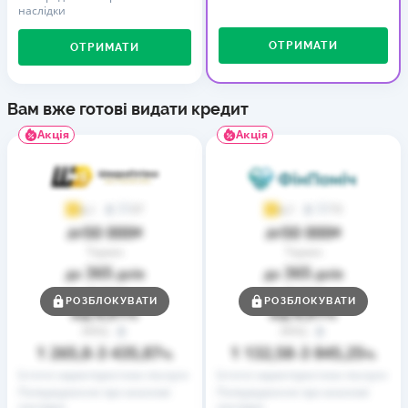
наслідки
ОТРИМАТИ
ОТРИМАТИ
Вам вже готові видати кредит
Акція
Акція
37
73
4,1
4,7
50 000
50 000
до
₴
до
₴
Термін
Термін
365
365
до
днів
до
днів
Ставка
Ставка
РОЗБЛОКУВАТИ
РОЗБЛОКУВАТИ
0,01
0,01
від
%
від
%
РРПС
РРПС
1 265,8
3 435,87
1 132,58
3 845,25
–
%
–
%
Істотні характеристики послуги
Істотні характеристики послуги
Попередження про можливі
Попередження про можливі
наслідки
наслідки