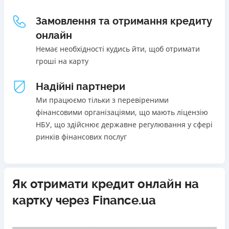
Щомісячна комісія
Погашення
Замовлення та отримання кредиту
В касах і терміналах відділень
від 0%
онлайн
Онлайн (через сайт або інтернет-банкінг)
Переваги
Немає необхідності кудись йти, щоб отримати
Через термінали самообслуговування
Акція: ставка 0,01% на перший платіж за умови
гроші на карту
Через термінали Приватбанку
використання промокоду;
Ліцензія НБУ
Швидкий онлайн кредит на банківську картку без
Надійні партнери
Ліцензія переоформлена 27.03.2024 р.
застави та поручителів;
Ми працюємо тільки з перевіреними
Вся інформація про кредит
Процес повністю автоматизований і займає до 5
фінансовими організаціями, що мають ліцензію
хвилин;
НБУ, що здійснює державне регулювання у сфері
Видача коштів відбувається цілодобово по всій
ринків фінансових послуг
Детальніше
ОТРИМАТИ ПОЗИКУ
території України;
Верифікація BankID.
Недоліки
Як отримати кредит онлайн на
Нема програми лояльності для постійних клієнтів
картку через Finance.ua
Нема кредиту для юросіб (ФОП)
Немає цілодобової підтримки
по телефону, в Viber,
Telegram, Facebook