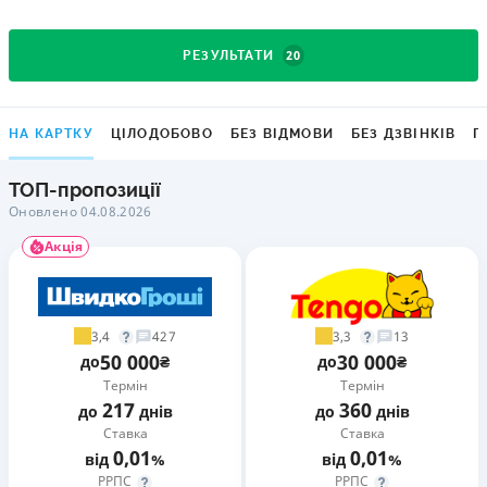
20
РЕЗУЛЬТАТИ
НА КАРТКУ
ЦІЛОДОБОВО
БЕЗ ВІДМОВИ
БЕЗ ДЗВІНКІВ
Г
ТОП-пропозиції
Оновлено 04.08.2026
Акція
3,4
3,3
427
13
50 000
30 000
до
₴
до
₴
Термін
Термін
217
360
до
днів
до
днів
Ставка
Ставка
0,01
0,01
від
%
від
%
РРПС
РРПС