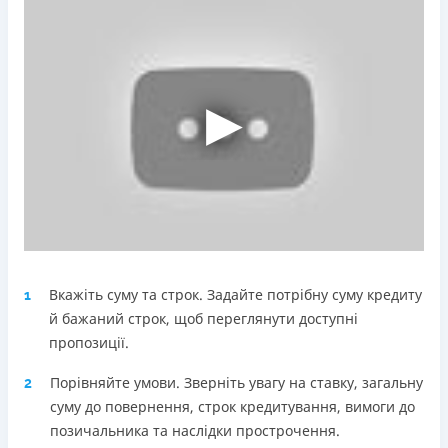
Погашення
Оплата на розрахунковий рахунок
Онлайн (через сайт або інтернет-банкінг)
Через термінали Приватбанку
Через термінали самообслуговування
Ліцензія НБУ
Ліцензія переоформлена 18.03.2024 р.
Вся інформація про кредит
Детальніше
ОТРИМАТИ ПОЗИКУ
Вкажіть суму та строк. Задайте потрібну суму кредиту
1
й бажаний строк, щоб переглянути доступні
пропозиції.
Порівняйте умови. Зверніть увагу на ставку, загальну
2
суму до повернення, строк кредитування, вимоги до
позичальника та наслідки прострочення.