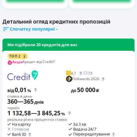
Детальний огляд кредитних пропозицій
Спочатку популярні
Ми підібрали 20 кредитів для вас
ТОП 2
Кредит від Credit7
Акція
4,7
73
FinAwards 2026
0,01
50 000
від
%
до
₴
ставка в день
360
—
365
днів
термін
1 132,58
—
3 845,25
%
реальна річна процентна ставка
На картку
За 3 хв
Готівкою
Видача 24/7
Перекредитування
Bank ID