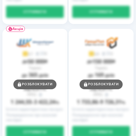
ОТРИМАТИ
ОТРИМАТИ
Акція
9
2
3,7
3,9
50 000
150 000
до
₴
до
₴
Термін
Термін
365
169
до
днів
до
днів
Ставка
Ставка
РОЗБЛОКУВАТИ
РОЗБЛОКУВАТИ
0,01
0,01
від
%
від
%
РРПС
РРПС
1 244,55
3 422,24
1 733,86
9 726,31
–
%
–
%
Істотні характеристики послуги
Істотні характеристики послуги
Попередження про можливі
Попередження про можливі
наслідки
наслідки
ОТРИМАТИ
ОТРИМАТИ