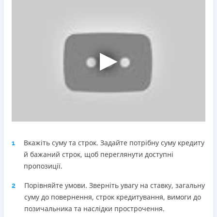
Погашення
Оплата на розрахунковий рахунок
Онлайн (через сайт або інтернет-банкінг)
Через термінали Приватбанку
Через термінали самообслуговування
Ліцензія НБУ
Ліцензія переоформлена 18.03.2024 р.
Вся інформація про кредит
Детальніше
ОТРИМАТИ ПОЗИКУ
Вкажіть суму та строк. Задайте потрібну суму кредиту
1
й бажаний строк, щоб переглянути доступні
пропозиції.
Порівняйте умови. Зверніть увагу на ставку, загальну
2
суму до повернення, строк кредитування, вимоги до
позичальника та наслідки прострочення.