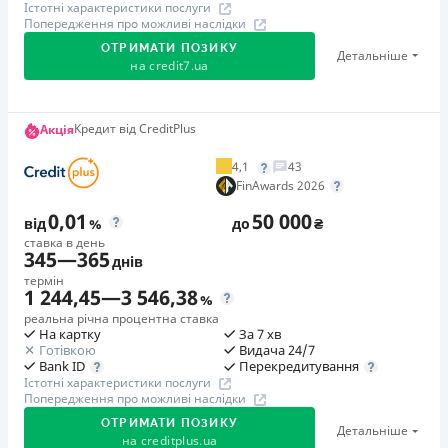
Істотні характеристики послуги
Попередження про можливі наслідки
ОТРИМАТИ ПОЗИКУ
Детальніше
на
credit7.ua
Акція: «Кешбек за друга»
Кредит від CreditPlus
Акція
Клієнт ділиться реферальним посиланням з другом.
4,1
43
Коли друг реєструється та отримує перший кредит
FinAwards 2026
(від 1000 грн), клієнт автоматично отримує 400 грн
0,01
50 000
кешбеку. Акція триває до 10.12.2026
від
%
до
₴
ставка в день
345
—
365
днів
🥉 Бронза FinAwards 2026
термін
Бронзовий призер FinAwards 2026 «Найкраща програма
1 244,45
—
3 546,38
%
лояльності»
реальна річна процентна ставка
На картку
За 7 хв
Перший займ
Готівкою
Видача 24/7
вiд 0,01%/день до 30 000 ₴
Перекредитування
Bank ID
Істотні характеристики послуги
Повторний займ
Попередження про можливі наслідки
вiд 0,95%/день до 50 000 ₴
ОТРИМАТИ ПОЗИКУ
Детальніше
Додаткова комісія за дострокове погашення
на
creditplus.ua