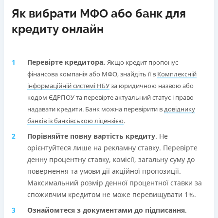
Як вибрати МФО або банк для
кредиту онлайн
Перевірте кредитора.
Якщо кредит пропонує
фінансова компанія або МФО, знайдіть її в
Комплексній
інформаційній системі НБУ
за юридичною назвою або
кодом ЄДРПОУ та перевірте актуальний статус і право
надавати кредити. Банк можна перевірити в
довіднику
банків із банківською ліцензією
.
Порівняйте повну вартість кредиту
. Не
орієнтуйтеся лише на рекламну ставку. Перевірте
денну процентну ставку, комісії, загальну суму до
повернення та умови дії акційної пропозиції.
Максимальний розмір денної процентної ставки за
споживчим кредитом не може перевищувати 1%.
Ознайомтеся з документами до підписання
.