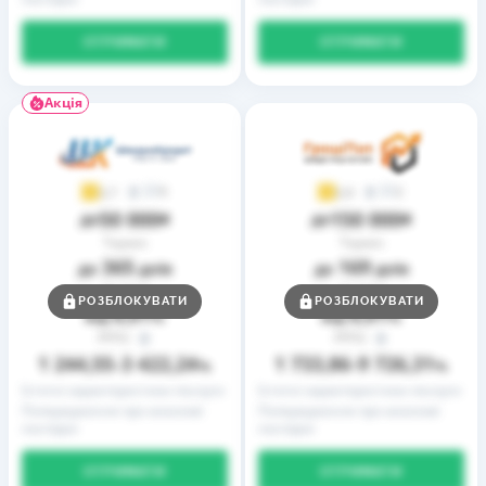
ОТРИМАТИ
ОТРИМАТИ
Акція
9
2
3,7
3,9
50 000
150 000
до
₴
до
₴
Термін
Термін
365
169
до
днів
до
днів
Ставка
Ставка
РОЗБЛОКУВАТИ
РОЗБЛОКУВАТИ
0,01
0,01
від
%
від
%
РРПС
РРПС
1 244,55
3 422,24
1 733,86
9 726,31
–
%
–
%
Істотні характеристики послуги
Істотні характеристики послуги
Попередження про можливі
Попередження про можливі
наслідки
наслідки
ОТРИМАТИ
ОТРИМАТИ