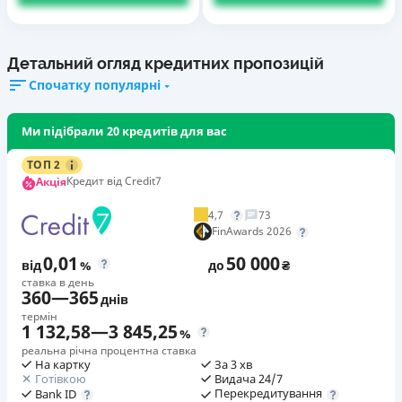
Детальний огляд кредитних пропозицій
Спочатку популярні
Ми підібрали 20 кредитів для вас
ТОП 2
Кредит від Credit7
Акція
4,7
73
FinAwards 2026
0,01
50 000
від
%
до
₴
ставка в день
360
—
365
днів
термін
1 132,58
—
3 845,25
%
реальна річна процентна ставка
На картку
За 3 хв
Готівкою
Видача 24/7
Перекредитування
Bank ID