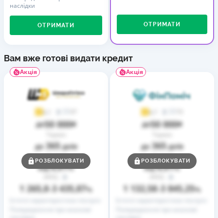
наслідки
ОТРИМАТИ
ОТРИМАТИ
Вам вже готові видати кредит
Акція
Акція
37
73
4,1
4,7
50 000
50 000
до
₴
до
₴
Термін
Термін
365
365
до
днів
до
днів
Ставка
Ставка
РОЗБЛОКУВАТИ
РОЗБЛОКУВАТИ
0,01
0,01
від
%
від
%
РРПС
РРПС
1 265,8
3 435,87
1 132,58
3 845,25
–
%
–
%
Істотні характеристики послуги
Істотні характеристики послуги
Попередження про можливі
Попередження про можливі
наслідки
наслідки