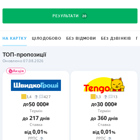
20
РЕЗУЛЬТАТИ
НА КАРТКУ
ЦІЛОДОБОВО
БЕЗ ВІДМОВИ
БЕЗ ДЗВІНКІВ
Г
ТОП-пропозиції
Оновлено 07.08.2026
Акція
3,4
3,3
427
13
50 000
30 000
до
₴
до
₴
Термін
Термін
217
360
до
днів
до
днів
Ставка
Ставка
0,01
0,01
від
%
від
%
РРПС
РРПС