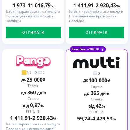
1 973
11 016,79
1 411,91
2 920,43
–
%
–
%
Істотні характеристики послуги
Істотні характеристики послуги
Попередження про можливі
Попередження про можливі
наслідки
наслідки
ОТРИМАТИ
ОТРИМАТИ
Кешбек +200 ₴
3,5
2
0
25 000
до
₴
100 000
до
₴
Термін
Термін
360
365
до
днів
до
днів
Ставка
Ставка
0,97
42
від
%
від
%
РРПС
РРПС
1 411,91
2 920,43
59,24
4 479,53
–
%
–
%
Істотні характеристики послуги
Попередження про можливі