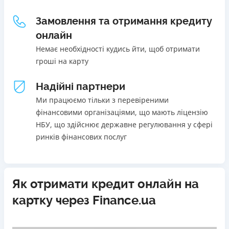
Щомісячна комісія
Погашення
Замовлення та отримання кредиту
В касах і терміналах відділень
від 0%
онлайн
Онлайн (через сайт або інтернет-банкінг)
Переваги
Немає необхідності кудись йти, щоб отримати
Через термінали самообслуговування
Акція: ставка 0,01% на перший платіж за умови
гроші на карту
Через термінали Приватбанку
використання промокоду;
Ліцензія НБУ
Швидкий онлайн кредит на банківську картку без
Надійні партнери
Ліцензія переоформлена 27.03.2024 р.
застави та поручителів;
Ми працюємо тільки з перевіреними
Вся інформація про кредит
Процес повністю автоматизований і займає до 5
фінансовими організаціями, що мають ліцензію
хвилин;
НБУ, що здійснює державне регулювання у сфері
Видача коштів відбувається цілодобово по всій
ринків фінансових послуг
Детальніше
ОТРИМАТИ ПОЗИКУ
території України;
Верифікація BankID.
Недоліки
Як отримати кредит онлайн на
Нема програми лояльності для постійних клієнтів
картку через Finance.ua
Нема кредиту для юросіб (ФОП)
Немає цілодобової підтримки
по телефону, в Viber,
Telegram, Facebook