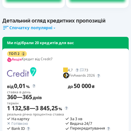
Детальний огляд кредитних пропозицій
Спочатку популярні
Ми підібрали 20 кредитів для вас
ТОП 2
Кредит від Credit7
Акція
4,7
73
FinAwards 2026
0,01
50 000
від
%
до
₴
ставка в день
360
—
365
днів
термін
1 132,58
—
3 845,25
%
реальна річна процентна ставка
На картку
За 3 хв
Готівкою
Видача 24/7
Перекредитування
Bank ID