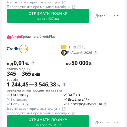
Істотні характеристики послуги
Попередження про можливі наслідки
ОТРИМАТИ ПОЗИКУ
Детальніше
на
credit7.ua
Акція: «Кешбек за друга»
Кредит від CreditPlus
Акція
Клієнт ділиться реферальним посиланням з другом.
4,1
43
Коли друг реєструється та отримує перший кредит
FinAwards 2026
(від 1000 грн), клієнт автоматично отримує 400 грн
0,01
50 000
кешбеку. Акція триває до 10.12.2026
від
%
до
₴
ставка в день
345
—
365
днів
🥉 Бронза FinAwards 2026
термін
Бронзовий призер FinAwards 2026 «Найкраща програма
1 244,45
—
3 546,38
%
лояльності»
реальна річна процентна ставка
На картку
За 7 хв
Перший займ
Готівкою
Видача 24/7
вiд 0,01%/день до 30 000 ₴
Перекредитування
Bank ID
Істотні характеристики послуги
Повторний займ
Попередження про можливі наслідки
вiд 0,95%/день до 50 000 ₴
ОТРИМАТИ ПОЗИКУ
Детальніше
Додаткова комісія за дострокове погашення
на
creditplus.ua