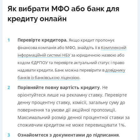
Як вибрати МФО або банк для
кредиту онлайн
Перевірте кредитора.
Якщо кредит пропонує
фінансова компанія або МФО, знайдіть її в
Комплексній
інформаційній системі НБУ
за юридичною назвою або
кодом ЄДРПОУ та перевірте актуальний статус і право
надавати кредити. Банк можна перевірити в
довіднику
банків із банківською ліцензією
.
Порівняйте повну вартість кредиту
. Не
орієнтуйтеся лише на рекламну ставку. Перевірте
денну процентну ставку, комісії, загальну суму до
повернення та умови дії акційної пропозиції.
Максимальний розмір денної процентної ставки за
споживчим кредитом не може перевищувати 1%.
Ознайомтеся з документами до підписання
.