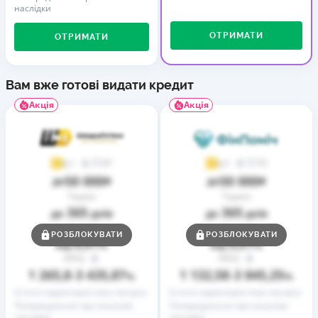
наслідки
ОТРИМАТИ
ОТРИМАТИ
Вам вже готові видати кредит
Акція
Акція
37
73
4,1
4,7
50 000
50 000
до
₴
до
₴
Термін
Термін
365
365
до
днів
до
днів
Ставка
Ставка
РОЗБЛОКУВАТИ
РОЗБЛОКУВАТИ
0,01
0,01
від
%
від
%
РРПС
РРПС
1 265,8
3 435,87
1 132,58
3 845,25
–
%
–
%
Істотні характеристики послуги
Істотні характеристики послуги
Попередження про можливі
Попередження про можливі
наслідки
наслідки