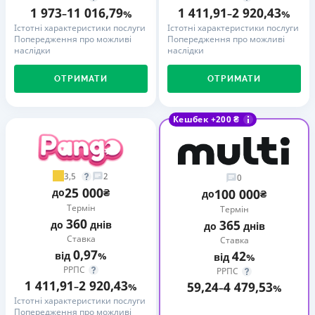
1 973
11 016,79
1 411,91
2 920,43
–
%
–
%
Істотні характеристики послуги
Істотні характеристики послуги
Попередження про можливі
Попередження про можливі
наслідки
наслідки
ОТРИМАТИ
ОТРИМАТИ
Кешбек +200 ₴
3,5
2
0
25 000
до
₴
100 000
до
₴
Термін
Термін
360
365
до
днів
до
днів
Ставка
Ставка
0,97
42
від
%
від
%
РРПС
РРПС
1 411,91
2 920,43
59,24
4 479,53
–
%
–
%
Істотні характеристики послуги
Попередження про можливі