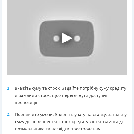
Погашення
Оплата на розрахунковий рахунок
Онлайн (через сайт або інтернет-банкінг)
Через термінали Приватбанку
Через термінали самообслуговування
Ліцензія НБУ
Ліцензія переоформлена 18.03.2024 р.
Вся інформація про кредит
Детальніше
ОТРИМАТИ ПОЗИКУ
Вкажіть суму та строк. Задайте потрібну суму кредиту
1
й бажаний строк, щоб переглянути доступні
пропозиції.
Порівняйте умови. Зверніть увагу на ставку, загальну
2
суму до повернення, строк кредитування, вимоги до
позичальника та наслідки прострочення.