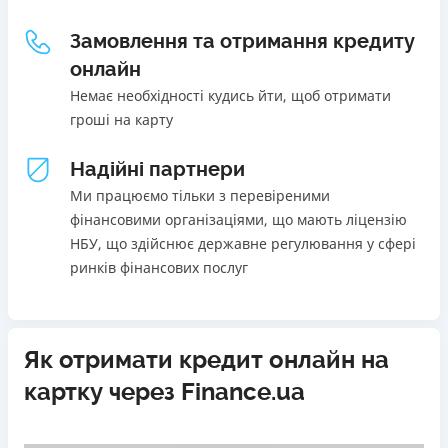
Щомісячна комісія
Погашення
Замовлення та отримання кредиту
В касах і терміналах відділень
від 0%
онлайн
Онлайн (через сайт або інтернет-банкінг)
Переваги
Немає необхідності кудись йти, щоб отримати
Через термінали самообслуговування
Акція: ставка 0,01% на перший платіж за умови
гроші на карту
Через термінали Приватбанку
використання промокоду;
Ліцензія НБУ
Швидкий онлайн кредит на банківську картку без
Надійні партнери
Ліцензія переоформлена 27.03.2024 р.
застави та поручителів;
Ми працюємо тільки з перевіреними
Вся інформація про кредит
Процес повністю автоматизований і займає до 5
фінансовими організаціями, що мають ліцензію
хвилин;
НБУ, що здійснює державне регулювання у сфері
Видача коштів відбувається цілодобово по всій
ринків фінансових послуг
Детальніше
ОТРИМАТИ ПОЗИКУ
території України;
Верифікація BankID.
Недоліки
Як отримати кредит онлайн на
Нема програми лояльності для постійних клієнтів
картку через Finance.ua
Нема кредиту для юросіб (ФОП)
Немає цілодобової підтримки
по телефону, в Viber,
Telegram, Facebook