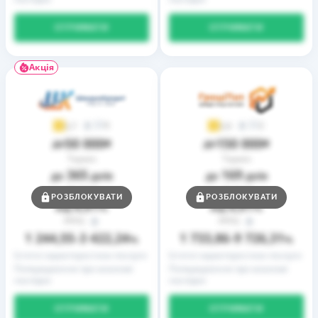
ОТРИМАТИ
ОТРИМАТИ
Акція
9
2
3,7
3,9
50 000
150 000
до
₴
до
₴
Термін
Термін
365
169
до
днів
до
днів
Ставка
Ставка
РОЗБЛОКУВАТИ
РОЗБЛОКУВАТИ
0,01
0,01
від
%
від
%
РРПС
РРПС
1 244,55
3 422,24
1 733,86
9 726,31
–
%
–
%
Істотні характеристики послуги
Істотні характеристики послуги
Попередження про можливі
Попередження про можливі
наслідки
наслідки
ОТРИМАТИ
ОТРИМАТИ