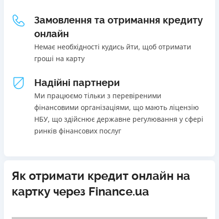
Щомісячна комісія
Погашення
Замовлення та отримання кредиту
В касах і терміналах відділень
від 0%
онлайн
Онлайн (через сайт або інтернет-банкінг)
Переваги
Немає необхідності кудись йти, щоб отримати
Через термінали самообслуговування
Акція: ставка 0,01% на перший платіж за умови
гроші на карту
Через термінали Приватбанку
використання промокоду;
Ліцензія НБУ
Швидкий онлайн кредит на банківську картку без
Надійні партнери
Ліцензія переоформлена 27.03.2024 р.
застави та поручителів;
Ми працюємо тільки з перевіреними
Вся інформація про кредит
Процес повністю автоматизований і займає до 5
фінансовими організаціями, що мають ліцензію
хвилин;
НБУ, що здійснює державне регулювання у сфері
Видача коштів відбувається цілодобово по всій
ринків фінансових послуг
Детальніше
ОТРИМАТИ ПОЗИКУ
території України;
Верифікація BankID.
Недоліки
Як отримати кредит онлайн на
Нема програми лояльності для постійних клієнтів
картку через Finance.ua
Нема кредиту для юросіб (ФОП)
Немає цілодобової підтримки
по телефону, в Viber,
Telegram, Facebook