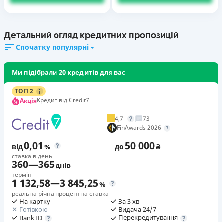
Детальний огляд кредитних пропозицій
Спочатку популярні
Ми підібрали 20 кредитів для вас
ТОП 2
Кредит від Credit7
Акція
4,7
73
FinAwards 2026
0,01
50 000
від
%
до
₴
ставка в день
360
—
365
днів
термін
1 132,58
—
3 845,25
%
реальна річна процентна ставка
На картку
За 3 хв
Готівкою
Видача 24/7
Перекредитування
Bank ID