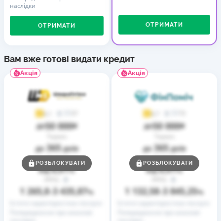
наслідки
ОТРИМАТИ
ОТРИМАТИ
Вам вже готові видати кредит
Акція
Акція
37
73
4,1
4,7
50 000
50 000
до
₴
до
₴
Термін
Термін
365
365
до
днів
до
днів
Ставка
Ставка
РОЗБЛОКУВАТИ
РОЗБЛОКУВАТИ
0,01
0,01
від
%
від
%
РРПС
РРПС
1 265,8
3 435,87
1 132,58
3 845,25
–
%
–
%
Істотні характеристики послуги
Істотні характеристики послуги
Попередження про можливі
Попередження про можливі
наслідки
наслідки