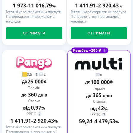
1 973
11 016,79
1 411,91
2 920,43
–
%
–
%
Істотні характеристики послуги
Істотні характеристики послуги
Попередження про можливі
Попередження про можливі
наслідки
наслідки
ОТРИМАТИ
ОТРИМАТИ
Кешбек +200 ₴
3,5
2
0
25 000
до
₴
100 000
до
₴
Термін
Термін
360
365
до
днів
до
днів
Ставка
Ставка
0,97
42
від
%
від
%
РРПС
РРПС
1 411,91
2 920,43
59,24
4 479,53
–
%
–
%
Істотні характеристики послуги
Попередження про можливі