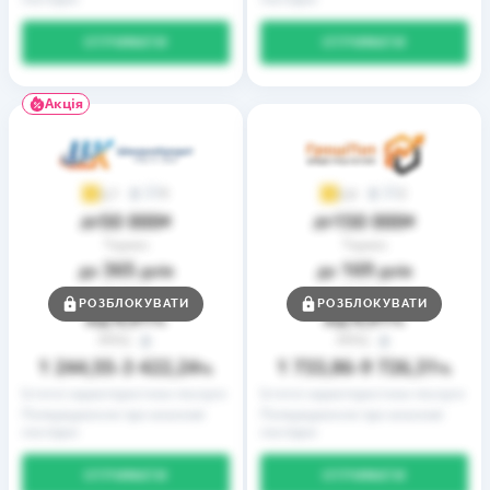
ОТРИМАТИ
ОТРИМАТИ
Акція
9
2
3,7
3,9
50 000
150 000
до
₴
до
₴
Термін
Термін
365
169
до
днів
до
днів
Ставка
Ставка
РОЗБЛОКУВАТИ
РОЗБЛОКУВАТИ
0,01
0,01
від
%
від
%
РРПС
РРПС
1 244,55
3 422,24
1 733,86
9 726,31
–
%
–
%
Істотні характеристики послуги
Істотні характеристики послуги
Попередження про можливі
Попередження про можливі
наслідки
наслідки
ОТРИМАТИ
ОТРИМАТИ