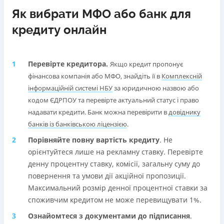
Як вибрати МФО або банк для
кредиту онлайн
Перевірте кредитора.
Якщо кредит пропонує
фінансова компанія або МФО, знайдіть її в
Комплексній
інформаційній системі НБУ
за юридичною назвою або
кодом ЄДРПОУ та перевірте актуальний статус і право
надавати кредити. Банк можна перевірити в
довіднику
банків із банківською ліцензією
.
Порівняйте повну вартість кредиту
. Не
орієнтуйтеся лише на рекламну ставку. Перевірте
денну процентну ставку, комісії, загальну суму до
повернення та умови дії акційної пропозиції.
Максимальний розмір денної процентної ставки за
споживчим кредитом не може перевищувати 1%.
Ознайомтеся з документами до підписання
.