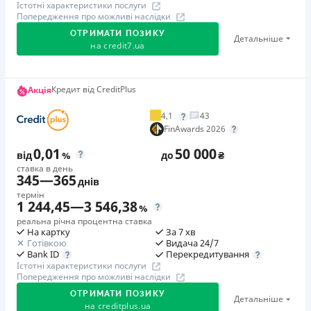
Істотні характеристики послуги
Попередження про можливі наслідки
ОТРИМАТИ ПОЗИКУ
Детальніше
на
credit7.ua
Акція: «Кешбек за друга»
Кредит від CreditPlus
Акція
Клієнт ділиться реферальним посиланням з другом.
4,1
43
Коли друг реєструється та отримує перший кредит
FinAwards 2026
(від 1000 грн), клієнт автоматично отримує 400 грн
0,01
50 000
кешбеку. Акція триває до 10.12.2026
від
%
до
₴
ставка в день
345
—
365
днів
🥉 Бронза FinAwards 2026
термін
Бронзовий призер FinAwards 2026 «Найкраща програма
1 244,45
—
3 546,38
%
лояльності»
реальна річна процентна ставка
На картку
За 7 хв
Перший займ
Готівкою
Видача 24/7
вiд 0,01%/день до 30 000 ₴
Перекредитування
Bank ID
Істотні характеристики послуги
Повторний займ
Попередження про можливі наслідки
вiд 0,95%/день до 50 000 ₴
ОТРИМАТИ ПОЗИКУ
Детальніше
Додаткова комісія за дострокове погашення
на
creditplus.ua