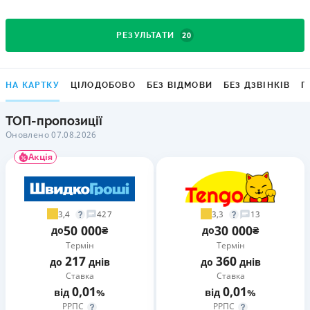
20
РЕЗУЛЬТАТИ
НА КАРТКУ
ЦІЛОДОБОВО
БЕЗ ВІДМОВИ
БЕЗ ДЗВІНКІВ
Г
ТОП-пропозиції
Оновлено 07.08.2026
Акція
3,4
3,3
427
13
50 000
30 000
до
₴
до
₴
Термін
Термін
217
360
до
днів
до
днів
Ставка
Ставка
0,01
0,01
від
%
від
%
РРПС
РРПС