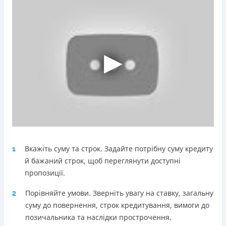
Погашення
Оплата на розрахунковий рахунок
Онлайн (через сайт або інтернет-банкінг)
Через термінали Приватбанку
Через термінали самообслуговування
Ліцензія НБУ
Ліцензія переоформлена 18.03.2024 р.
Вся інформація про кредит
Детальніше
ОТРИМАТИ ПОЗИКУ
Вкажіть суму та строк. Задайте потрібну суму кредиту
1
й бажаний строк, щоб переглянути доступні
пропозиції.
Порівняйте умови. Зверніть увагу на ставку, загальну
2
суму до повернення, строк кредитування, вимоги до
позичальника та наслідки прострочення.